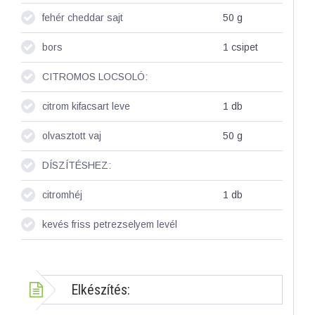
fehér cheddar sajt
50
g
bors
1
csipet
CITROMOS LOCSOLÓ:
citrom kifacsart leve
1
db
olvasztott vaj
50
g
DÍSZÍTÉSHEZ:
citromhéj
1
db
kevés friss petrezselyem levél
Elkészítés: