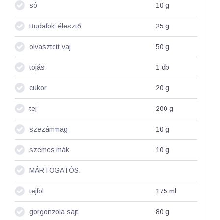
só
10
g
Budafoki élesztő
25
g
olvasztott vaj
50
g
tojás
1
db
cukor
20
g
tej
200
g
szezámmag
10
g
szemes mák
10
g
MÁRTOGATÓS:
tejföl
175
ml
gorgonzola sajt
80
g