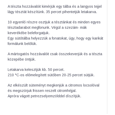
A tészta hozzávalóit kimérjük egy tálba és a langyos tejjel
lágy tésztát készítünk. 35 percet pihentetjük letakarva.
10 egyenlő részre osztjuk a tésztánkat és minden egyes
tésztadarabot megfonunk. Végül a szezám- mák
keverékébe beleforgatjuk.
Egy sütőtálba helyezzük a fonatokat, úgy, hogy egy karikát
formálunk belőlük.
A mártogatós hozzávalóit csak összekeverjük és a tészta
közepébe öntjük.
Letakarva kelesztjük kb. 50 percet.
210 °C-os előmelegített sütőben 20-25 percet sütjük.
Az elkészült süteményt megkenjük a citromos locsolóval
és megszórjuk frissen reszelt citromhéjjal.
Apróra vágott petrezselyemzölddel díszítjük.