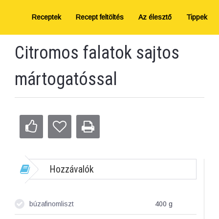
Receptek
Recept feltöltés
Az élesztő
Tippek
Citromos falatok sajtos
mártogatóssal
Hozzávalók
búzafinomliszt
400
g