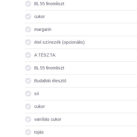
BL 55 finomliszt
cukor
margarin
étel színezék (opcionális)
A TÉSZTA:
BL 55 finomliszt
Budafoki élesztő
só
cukor
vaníliás cukor
tojás