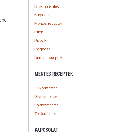
Kiflik, zsemlék
Kuglófok
venc
Mentes receptek
Piték
Pizzák
Pogácsák
Ünnepi receptek
MENTES RECEPTEK
Cukormentes
Gluténmentes
Laktózmentes
Tojásmentes
KAPCSOLAT