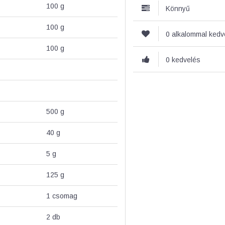
100
g
Könnyű
100
g
0 alkalommal ked
100
g
0 kedvelés
500
g
40
g
5
g
125
g
1
csomag
2
db