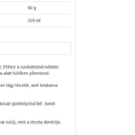
90
g
100
ml
get. Ehhez a szobahőmérsékletű
a alatt hűtőben pihentesd.
n lágy tésztát, amit letakarva
osan gömbölyítsd fel! Ismét
at szúrj, mint a tészta átmérője.