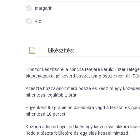
margarin
víz
Elkészítés:
Először készítsd el a concha tetejére kerülő linzer réte
alapanyagokat jól keverd össze, amíg össze nem áll. Fóli
A tészta hozzávalóit mérd össze és készíts egy közepese
pihentess legalább 1 órát.
Egyenként 90 grammos darabokra vágd a tésztát és gond
pihentesd 10 percet.
Közben a linzert nyújtsd ki és egy kiszúróval akkora lapok
Tedd a tészta felületére és egy éles késsel mintázd.