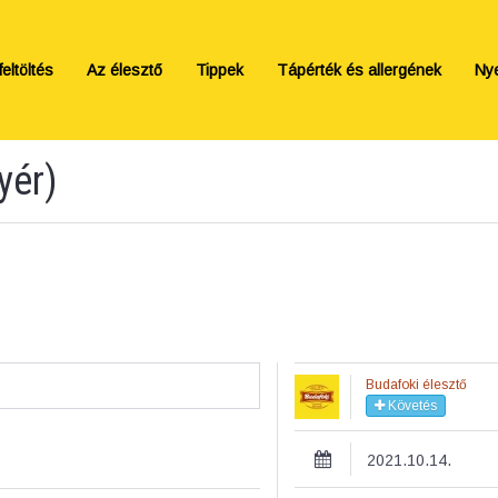
eltöltés
Az élesztő
Tippek
Tápérték és allergének
Ny
yér)
Budafoki élesztő
Követés
2021.10.14.