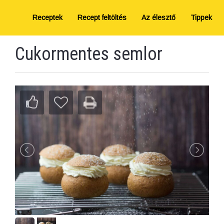
Receptek
Recept feltöltés
Az élesztő
Tippek
Cukormentes semlor