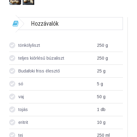
Hozzávalók
tönkölyliszt
250
g
teljes kiőrlésű búzaliszt
250
g
Budafoki friss élesztő
25
g
só
5
g
vaj
50
g
tojás
1
db
eritrit
10
g
tej
250
ml