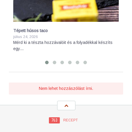
Tépett húsos taco
Gr
július 24, 2026
jú
Mérd ki a tészta hozzávalóit és a folyadékkal készíts
Mé
egy…
gé
Nem lehet hozzászólást írni.
763
RECEPT