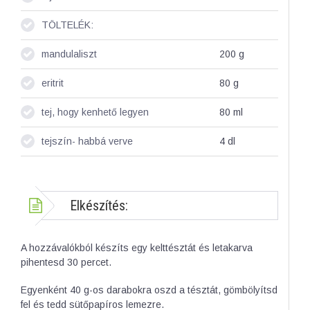
TÖLTELÉK:
mandulaliszt
200
g
eritrit
80
g
tej, hogy kenhető legyen
80
ml
tejszín- habbá verve
4
dl
Elkészítés:
A hozzávalókból készíts egy kelttésztát és letakarva
pihentesd 30 percet.
Egyenként 40 g-os darabokra oszd a tésztát, gömbölyítsd
fel és tedd sütőpapíros lemezre.