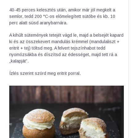
40-45 perces kelesztés után, amikor már jól megkelt a
semlor, tedd 200 °C-os előmelegített sütőbe és kb. 10
perc alatt süsd aranybarnára.
A kihűlt sütemények tetejét vágd le, majd a belsejét kapard
ki és az összekevert mandulás krémmel (mandulaliszt +
eritrit + tej) töltsd meg. A felvert tejszínhabot tedd
nyomózsákba és díszítsd az édességet, majd tett rá a
„kalapját”.
Ízlés szerint szórd meg eritrit porral.