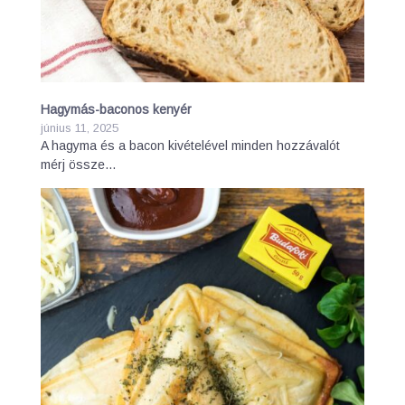
Hagymás-baconos kenyér
június 11, 2025
A hagyma és a bacon kivételével minden hozzávalót
mérj össze…