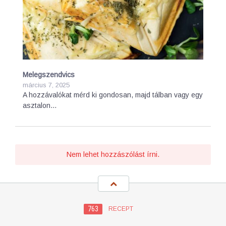
Melegszendvics
március 7, 2025
A hozzávalókat mérd ki gondosan, majd tálban vagy egy
asztalon…
Nem lehet hozzászólást írni.
763
RECEPT