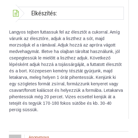
Elkészítés:
Langyos tejben futtassuk fel az élesztőt a cukorral. Amíg
várunk az élesztőre, adjuk a liszthez a sót, majd
morzsoljuk el a rámával. Adjuk hozzá az apróra vágott
medvehagymát. Illetve ha olajban tároltat használunk, jól
csepegtessük le mielőtt a liszthez adjuk. Következő
lépésként adjuk hozzá a tojássárgáját, a futtatott élesztőt
és a bort. Közepesen kemény tésztát gyúrjunk, majd
letakarva, meleg helyen 1 órát pihentessük. Kenjünk ki
egy szögletes formát zsírral, formázzunk kenyeret vagy
csavart/fonott kalácsot és helyezzük a formába. Letakarva
pihentessük még 20 percet. Vizes ecsettel kenjük át a
tetejét és tegyük 170-180 fokos sütőbe és kb. 30-40
percig süssük.
Anonymous