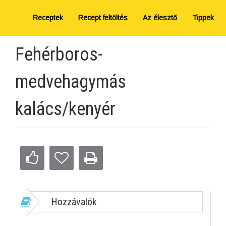
Receptek
Recept feltöltés
Az élesztő
Tippek
Fehérboros-
medvehagymás
kalács/kenyér
Hozzávalók