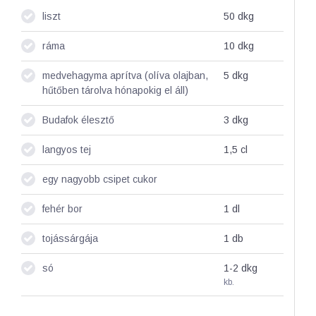
liszt
50
dkg
ráma
10
dkg
medvehagyma aprítva (olíva olajban,
5
dkg
hűtőben tárolva hónapokig el áll)
Budafok élesztő
3
dkg
langyos tej
1,5
cl
egy nagyobb csipet cukor
fehér bor
1
dl
tojássárgája
1
db
só
1-2
dkg
kb.