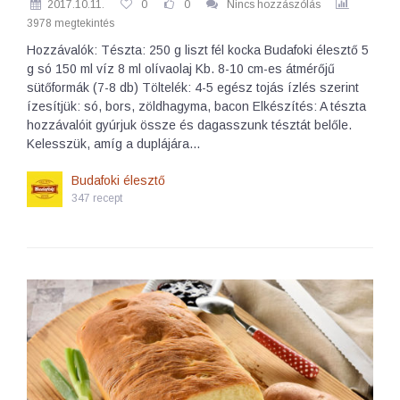
2017.10.11.
0
0
Nincs hozzászólás
3978 megtekintés
Hozzávalók: Tészta: 250 g liszt fél kocka Budafoki élesztő 5
g só 150 ml víz 8 ml olívaolaj Kb. 8-10 cm-es átmérőjű
sütőformák (7-8 db) Töltelék: 4-5 egész tojás ízlés szerint
ízesítjük: só, bors, zöldhagyma, bacon Elkészítés: A tészta
hozzávalóit gyúrjuk össze és dagasszunk tésztát belőle.
Kelesszük, amíg a duplájára…
Budafoki élesztő
347 recept