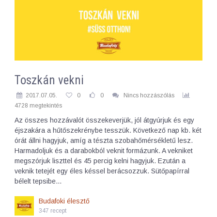
Toszkán vekni
2017.07.05.
0
0
Nincs hozzászólás
4728 megtekintés
Az összes hozzávalót összekeverjük, jól átgyúrjuk és egy
éjszakára a hűtőszekrénybe tesszük. Következő nap kb. két
órát állni hagyjuk, amíg a tészta szobahőmérsékletű lesz.
Harmadoljuk és a darabokból veknit formázunk. A vekniket
megszórjuk liszttel és 45 percig kelni hagyjuk. Ezután a
veknik tetejét egy éles késsel berácsozzuk. Sütőpapírral
bélelt tepsibe…
Budafoki élesztő
347 recept