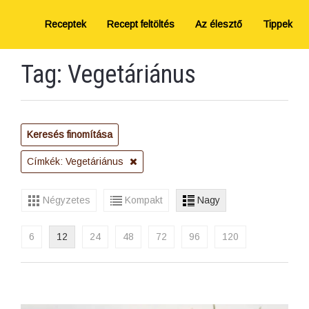
Receptek
Recept feltöltés
Az élesztő
Tippek
Tag: Vegetáriánus
Keresés finomítása
Címkék: Vegetáriánus
Négyzetes
Kompakt
Nagy
6
12
24
48
72
96
120