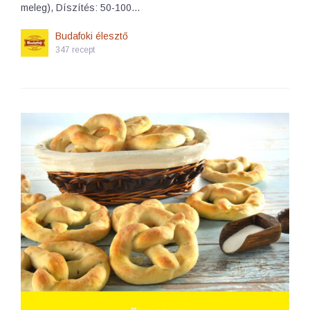
meleg), Díszítés: 50-100…
Budafoki élesztő
347 recept