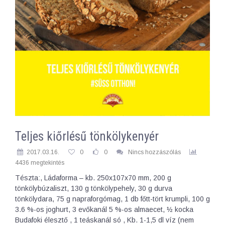
Teljes kiőrlésű tönkölykenyér
2017.03.16.
0
0
Nincs hozzászólás
4436 megtekintés
Tészta:, Ládaforma – kb. 250x107x70 mm, 200 g
tönkölybúzaliszt, 130 g tönkölypehely, 30 g durva
tönkölydara, 75 g napraforgómag, 1 db főtt-tört krumpli, 100 g
3.6 %-os joghurt, 3 evőkanál 5 %-os almaecet, ½ kocka
Budafoki élesztő , 1 teáskanál só , Kb. 1-1,5 dl víz (nem