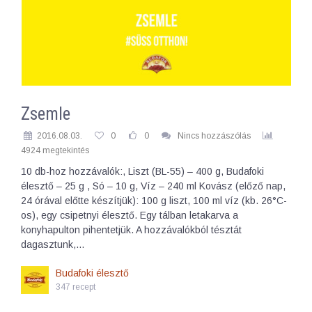
Zsemle
2016.08.03.
0
0
Nincs hozzászólás
4924 megtekintés
10 db-hoz hozzávalók:, Liszt (BL-55) – 400 g, Budafoki
élesztő – 25 g , Só – 10 g, Víz – 240 ml Kovász (előző nap,
24 órával előtte készítjük): 100 g liszt, 100 ml víz (kb. 26°C-
os), egy csipetnyi élesztő. Egy tálban letakarva a
konyhapulton pihentetjük. A hozzávalókból tésztát
dagasztunk,…
Budafoki élesztő
347 recept