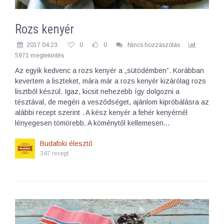
Rozs kenyér
2017.04.23.
0
0
Nincs hozzászólás
5971 megtekintés
Az egyik kedvenc a rozs kenyér a „sütödémben”. Korábban
kevertem a liszteket, mára már a rozs kenyér kizárólag rozs
lisztből készül. Igaz, kicsit nehezebb így dolgozni a
tésztával, de megéri a vesződséget, ajánlom kipróbálásra az
alábbi recept szerint . A kész kenyér a fehér kenyérnél
lényegesen tömörebb. A köménytől kellemesen…
Budafoki élesztő
347 recept