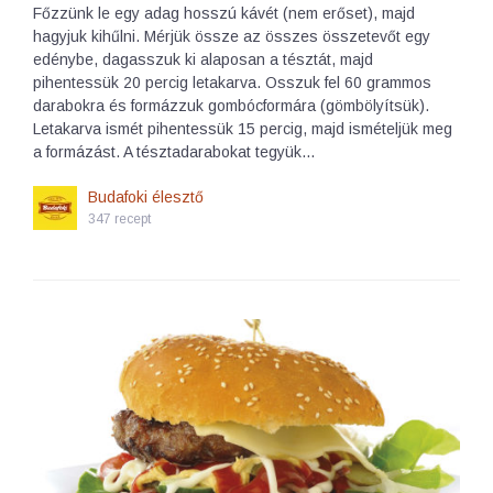
Főzzünk le egy adag hosszú kávét (nem erőset), majd
hagyjuk kihűlni. Mérjük össze az összes összetevőt egy
edénybe, dagasszuk ki alaposan a tésztát, majd
pihentessük 20 percig letakarva. Osszuk fel 60 grammos
darabokra és formázzuk gombócformára (gömbölyítsük).
Letakarva ismét pihentessük 15 percig, majd ismételjük meg
a formázást. A tésztadarabokat tegyük…
Budafoki élesztő
347 recept