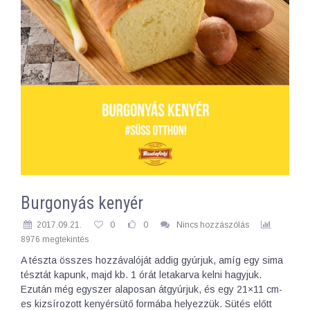
Burgonyás kenyér
2017.09.21.
0
0
Nincs hozzászólás
8976 megtekintés
A tészta összes hozzávalóját addig gyúrjuk, amíg egy sima
tésztát kapunk, majd kb. 1 órát letakarva kelni hagyjuk.
Ezután még egyszer alaposan átgyúrjuk, és egy 21×11 cm-
es kizsírozott kenyérsütő formába helyezzük. Sütés előtt