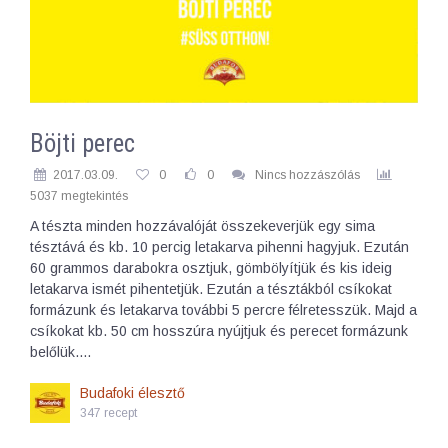
Böjti perec
2017.03.09.
0
0
Nincs hozzászólás
5037 megtekintés
A tészta minden hozzávalóját összekeverjük egy sima
tésztává és kb. 10 percig letakarva pihenni hagyjuk. Ezután
60 grammos darabokra osztjuk, gömbölyítjük és kis ideig
letakarva ismét pihentetjük. Ezután a tésztákból csíkokat
formázunk és letakarva további 5 percre félretesszük. Majd a
csíkokat kb. 50 cm hosszúra nyújtjuk és perecet formázunk
belőlük.…
Budafoki élesztő
347 recept