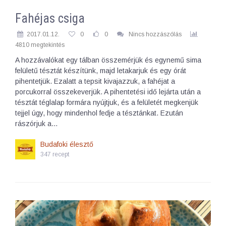
Fahéjas csiga
2017.01.12.
0
0
Nincs hozzászólás
4810 megtekintés
A hozzávalókat egy tálban összemérjük és egynemű sima
felületű tésztát készítünk, majd letakarjuk és egy órát
pihentetjük. Ezalatt a tepsit kivajazzuk, a fahéjat a
porcukorral összekeverjük. A pihentetési idő lejárta után a
tésztát téglalap formára nyújtjuk, és a felületét megkenjük
tejjel úgy, hogy mindenhol fedje a tésztánkat. Ezután
rászórjuk a…
Budafoki élesztő
347 recept