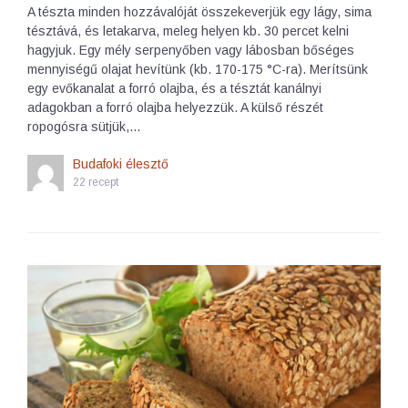
A tészta minden hozzávalóját összekeverjük egy lágy, sima
tésztává, és letakarva, meleg helyen kb. 30 percet kelni
hagyjuk. Egy mély serpenyőben vagy lábosban bőséges
mennyiségű olajat hevítünk (kb. 170-175 °C-ra). Merítsünk
egy evőkanalat a forró olajba, és a tésztát kanálnyi
adagokban a forró olajba helyezzük. A külső részét
ropogósra sütjük,…
Budafoki élesztő
22 recept