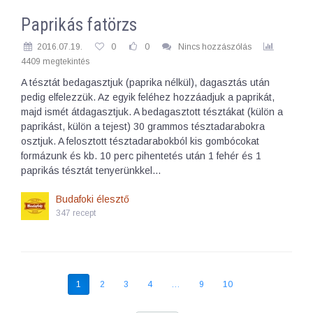
Paprikás fatörzs
2016.07.19.
0
0
Nincs hozzászólás
4409 megtekintés
A tésztát bedagasztjuk (paprika nélkül), dagasztás után
pedig elfelezzük. Az egyik feléhez hozzáadjuk a paprikát,
majd ismét átdagasztjuk. A bedagasztott tésztákat (külön a
paprikást, külön a tejest) 30 grammos tésztadarabokra
osztjuk. A felosztott tésztadarabokból kis gombócokat
formázunk és kb. 10 perc pihentetés után 1 fehér és 1
paprikás tésztát tenyerünkkel…
Budafoki élesztő
347 recept
1
2
3
4
…
9
10