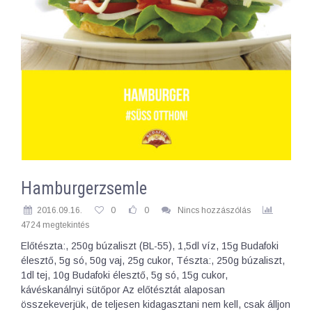
Hamburgerzsemle
2016.09.16.
0
0
Nincs hozzászólás
4724 megtekintés
Előtészta:, 250g búzaliszt (BL-55), 1,5dl víz, 15g Budafoki
élesztő, 5g só, 50g vaj, 25g cukor, Tészta:, 250g búzaliszt,
1dl tej, 10g Budafoki élesztő, 5g só, 15g cukor,
kávéskanálnyi sütőpor Az előtésztát alaposan
összekeverjük, de teljesen kidagasztani nem kell, csak álljon