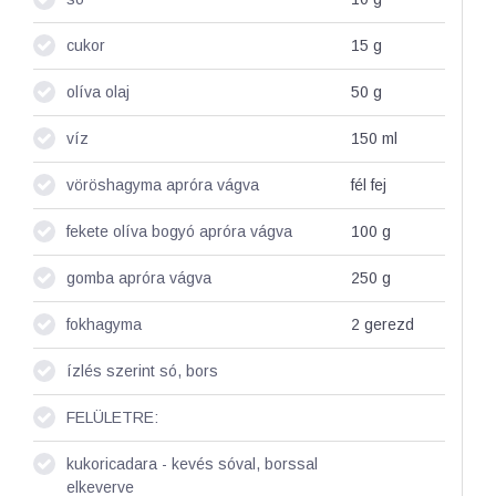
cukor
15
g
olíva olaj
50
g
víz
150
ml
vöröshagyma apróra vágva
fél
fej
fekete olíva bogyó apróra vágva
100
g
gomba apróra vágva
250
g
fokhagyma
2
gerezd
ízlés szerint só, bors
FELÜLETRE:
kukoricadara - kevés sóval, borssal
elkeverve