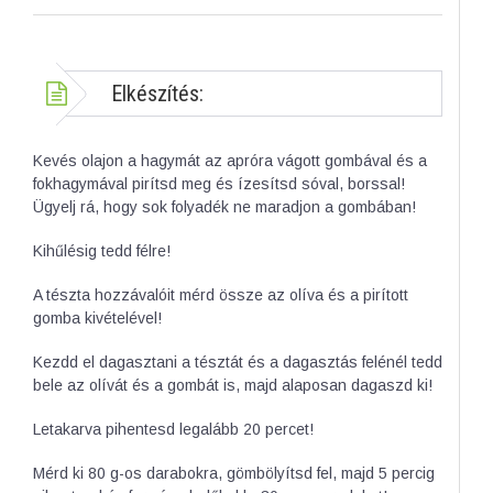
Elkészítés:
Kevés olajon a hagymát az apróra vágott gombával és a
fokhagymával pirítsd meg és ízesítsd sóval, borssal!
Ügyelj rá, hogy sok folyadék ne maradjon a gombában!
Kihűlésig tedd félre!
A tészta hozzávalóit mérd össze az olíva és a pirított
gomba kivételével!
Kezdd el dagasztani a tésztát és a dagasztás felénél tedd
bele az olívát és a gombát is, majd alaposan dagaszd ki!
Letakarva pihentesd legalább 20 percet!
Mérd ki 80 g-os darabokra, gömbölyítsd fel, majd 5 percig