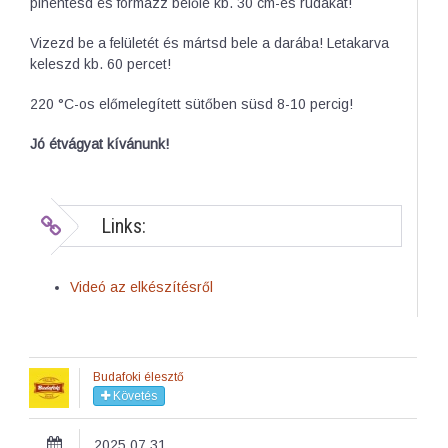
pihentesd és formázz belőle kb. 30 cm-es rudakat!
Vizezd be a felületét és mártsd bele a darába! Letakarva
keleszd kb. 60 percet!
220 °C-os előmelegített sütőben süsd 8-10 percig!
Jó étvágyat kívánunk!
Links:
Videó az elkészítésről
Budafoki élesztő
Követés
2025.07.31.