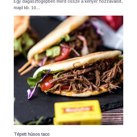
Egy dagasztógépben mérd össze a kenyér hozzávalóit,
majd kb. 10…
Tépett húsos taco