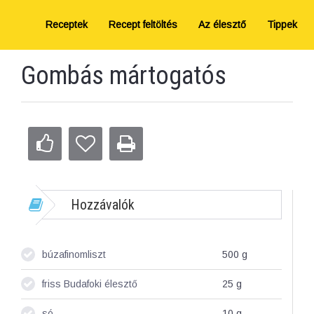
Receptek
Recept feltöltés
Az élesztő
Tippek
Gombás mártogatós
Hozzávalók
búzafinomliszt
500
g
friss Budafoki élesztő
25
g
só
10
g