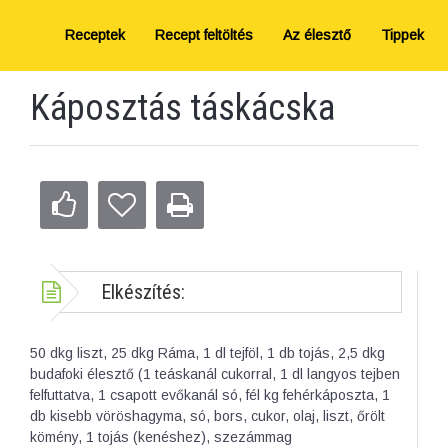
Receptek
Recept feltöltés
Az élesztő
Tippek
Káposztás táskácska
Elkészítés:
50 dkg liszt, 25 dkg Ráma, 1 dl tejföl, 1 db tojás, 2,5 dkg
budafoki élesztő (1 teáskanál cukorral, 1 dl langyos tejben
felfuttatva, 1 csapott evőkanál só, fél kg fehérkáposzta, 1
db kisebb vöröshagyma, só, bors, cukor, olaj, liszt, őrölt
kömény, 1 tojás (kenéshez), szezámmag