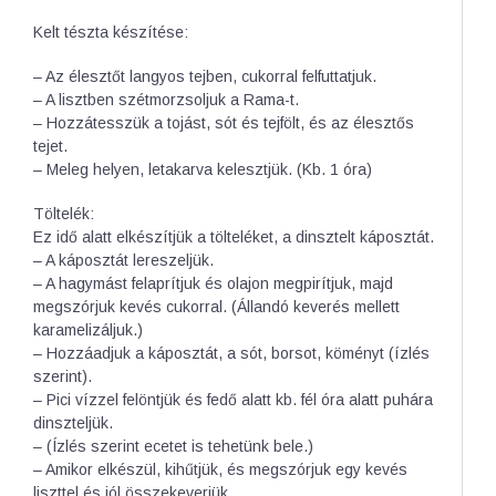
Kelt tészta készítése:
– Az élesztőt langyos tejben, cukorral felfuttatjuk.
– A lisztben szétmorzsoljuk a Rama-t.
– Hozzátesszük a tojást, sót és tejfölt, és az élesztős
tejet.
– Meleg helyen, letakarva kelesztjük. (Kb. 1 óra)
Töltelék:
Ez idő alatt elkészítjük a tölteléket, a dinsztelt káposztát.
– A káposztát lereszeljük.
– A hagymást felaprítjuk és olajon megpirítjuk, majd
megszórjuk kevés cukorral. (Állandó keverés mellett
karamelizáljuk.)
– Hozzáadjuk a káposztát, a sót, borsot, köményt (ízlés
szerint).
– Pici vízzel felöntjük és fedő alatt kb. fél óra alatt puhára
dinszteljük.
– (Ízlés szerint ecetet is tehetünk bele.)
– Amikor elkészül, kihűtjük, és megszórjuk egy kevés
liszttel és jól összekeverjük.