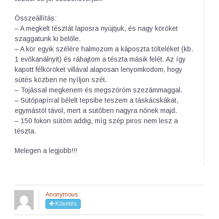
Összeállítás:
– A megkelt tésztát laposra nyújtjuk, és nagy köröket
szaggatunk ki belőle.
– A kör egyik szélére halmozom a káposzta tölteléket (kb.
1 evőkanálnyit) és ráhajtom a tészta másik felét. Az így
kapott félköröket villával alaposan lenyomkodom, hogy
sütés közben ne nyíljon szét.
– Tojással megkenem és megszóróm szezámmaggal.
– Sütőpapírral bélelt tepsibe teszem a táskácskákat,
egymástól távol, mert a sütőben nagyra nőnek majd.
– 150 fokon sütöm addig, míg szép piros nem lesz a
tészta.
Melegen a legjobb!!!
Anonymous
Követés