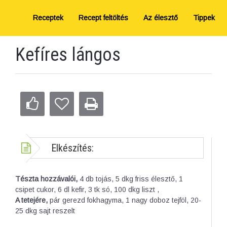
Receptek
Recept feltöltés
Az élesztő
Tippek
Kefíres lángos
Elkészítés:
Tészta hozzávalói,
4 db tojás, 5 dkg friss élesztő, 1
csipet cukor, 6 dl kefir, 3 tk só, 100 dkg liszt ,
A tetejére,
pár gerezd fokhagyma, 1 nagy doboz tejföl, 20-
25 dkg sajt reszelt