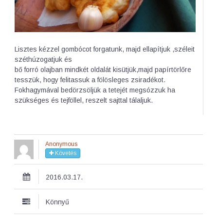
Lisztes kézzel gombócot forgatunk, majd ellapítjuk ,széleit
széthúzogatjuk és
bő forró olajban mindkét oldalát kisütjük,majd papírtörlőre
tesszük, hogy felitassuk a fölösleges zsiradékot.
Fokhagymával bedörzsöljük a tetejét megsózzuk ha
szükséges és tejföllel, reszelt sajttal tálaljuk.
Anonymous
Követés
2016.03.17.
Könnyű