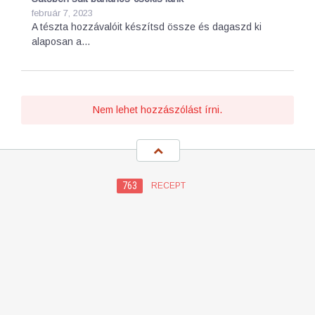
február 7, 2023
A tészta hozzávalóit készítsd össze és dagaszd ki
alaposan a…
Nem lehet hozzászólást írni.
763
RECEPT