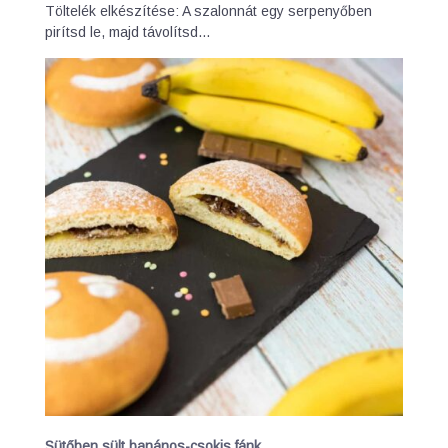
Töltelék elkészítése: A szalonnát egy serpenyőben
pirítsd le, majd távolítsd…
Sütőben sült banános-csokis fánk