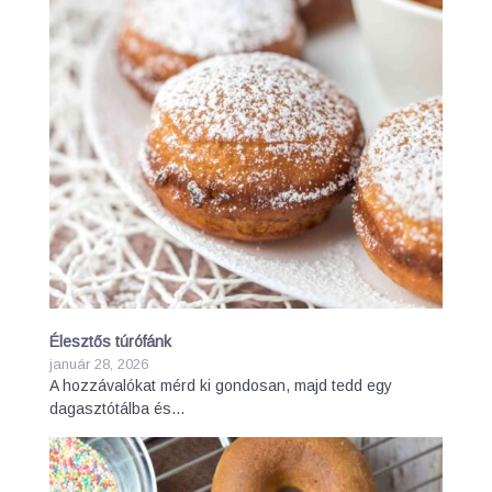
Élesztős túrófánk
január 28, 2026
A hozzávalókat mérd ki gondosan, majd tedd egy
dagasztótálba és…