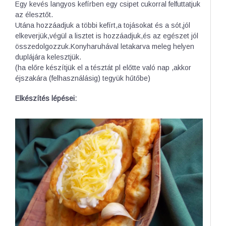
Egy kevés langyos kefírben egy csipet cukorral felfuttatjuk
az élesztőt.
Utána hozzáadjuk a többi kefírt,a tojásokat és a sót,jól
elkeverjük,végül a lisztet is hozzáadjuk,és az egészet jól
összedolgozzuk.Konyharuhával letakarva meleg helyen
duplájára kelesztjük.
(ha előre készítjük el a tésztát pl előtte való nap ,akkor
éjszakára (felhasználásig) tegyük hűtőbe)
Elkészítés lépései: