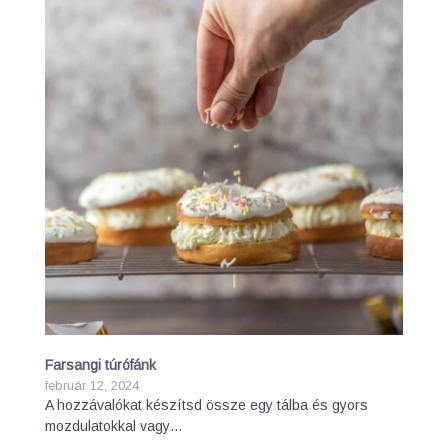
Farsangi túrófánk
február 12, 2024
A hozzávalókat készítsd össze egy tálba és gyors
mozdulatokkal vagy…