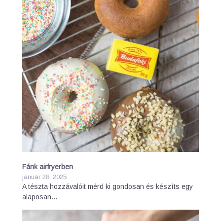
Fánk airfryerben
január 28, 2025
A tészta hozzávalóit mérd ki gondosan és készíts egy
alaposan…