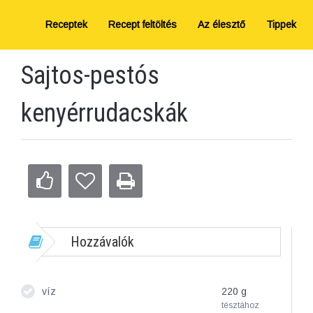
Receptek
Recept feltöltés
Az élesztő
Tippek
Sajtos-pestós
kenyérrudacskák
Hozzávalók
víz
220
g
tésztához