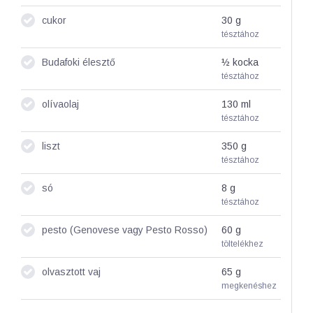
cukor
30
g
tésztához
Budafoki élesztő
½
kocka
tésztához
olívaolaj
130
ml
tésztához
liszt
350
g
tésztához
só
8
g
tésztához
pesto (Genovese vagy Pesto Rosso)
60
g
töltelékhez
olvasztott vaj
65
g
megkenéshez