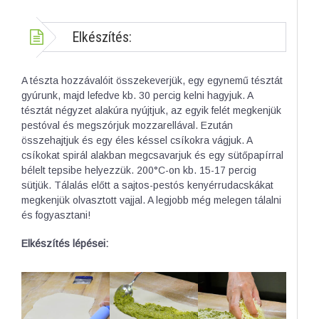
Elkészítés:
A tészta hozzávalóit összekeverjük, egy egynemű tésztát
gyúrunk, majd lefedve kb. 30 percig kelni hagyjuk. A
tésztát négyzet alakúra nyújtjuk, az egyik felét megkenjük
pestóval és megszórjuk mozzarellával. Ezután
összehajtjuk és egy éles késsel csíkokra vágjuk. A
csíkokat spirál alakban megcsavarjuk és egy sütőpapírral
bélelt tepsibe helyezzük. 200°C-on kb. 15-17 percig
sütjük. Tálalás előtt a sajtos-pestós kenyérrudacskákat
megkenjük olvasztott vajjal. A legjobb még melegen tálalni
és fogyasztani!
Elkészítés lépései: