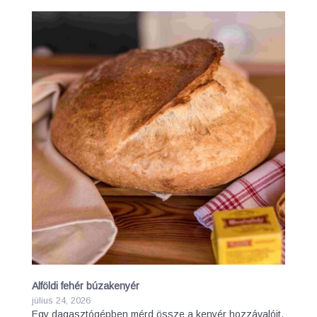
Alföldi fehér búzakenyér
július 24, 2026
Egy dagasztógépben mérd össze a kenyér hozzávalóit,