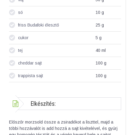
só
10
g
friss Budafoki élesztő
25
g
cukor
5
g
tej
40
ml
cheddar sajt
100
g
trappista sajt
100
g
Elkészítés:
Előszőr morzsold össze a zsiradékot a liszttel, majd a
többi hozzávalót is add hozzá a sajt kivételével, és gyúrj
egy homogén tésztát és a végén keverd bele a sajtot.