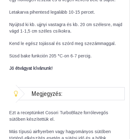
Letakarva pihentesd legalább 10-15 percet.
Nyújtsd ki kb. ujjnyi vastagra és kb. 20 cm szélesre, majd
vágd 1-1,5 cm széles csíkokra.
Kend le egész tojással és szórd meg szezámmaggal.
Süsd bake funkción 205 °C-on 6-7 percig.
Jó étvágyat kívánunk!
Megjegyzés:
Ezt a receptünket Cosori TurboBlaze forrólevegős
sütőben készítettük el.
Más típusú airfryerben vagy hagyományos sütőben
történő elkészítés esetén a sütési idő és a hőfok