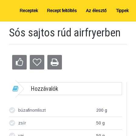
Receptek
Recept feltöltés
Az élesztő
Tippek
Sós sajtos rúd airfryerben
Hozzávalók
búzafinomliszt
200
g
zsír
50
g
vaj
50
g