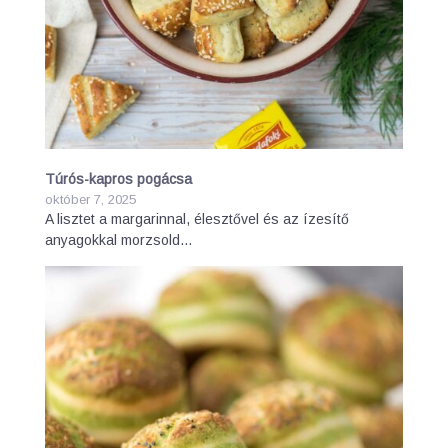
Túrós-kapros pogácsa
október 7, 2025
A lisztet a margarinnal, élesztővel és az ízesítő
anyagokkal morzsold…