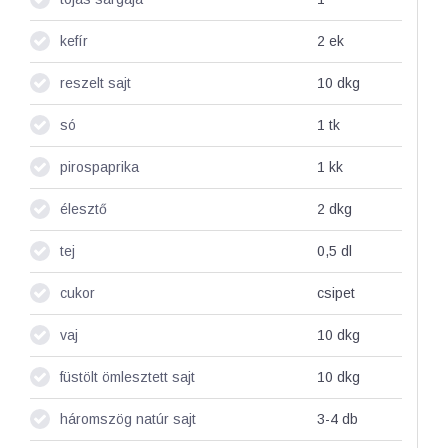
kefír
2
ek
reszelt sajt
10
dkg
só
1
tk
pirospaprika
1
kk
élesztő
2
dkg
tej
0,5
dl
cukor
csipet
vaj
10
dkg
füstölt ömlesztett sajt
10
dkg
háromszög natúr sajt
3-4
db