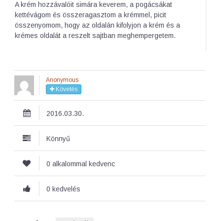
A krém hozzávalóit simára keverem, a pogácsákat
kettévágom és összeragasztom a krémmel, picit
összenyomom, hogy az oldalán kifolyjon a krém és a
krémes oldalát a reszelt sajtban meghempergetem.
Anonymous
Követés
2016.03.30.
Könnyű
0 alkalommal kedvenc
0 kedvelés