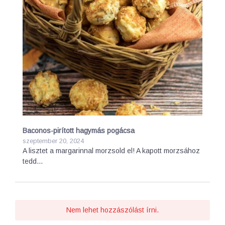
Baconos-pirított hagymás pogácsa
szeptember 20, 2024
A lisztet a margarinnal morzsold el! A kapott morzsához
tedd…
Nem lehet hozzászólást írni.