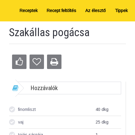
Receptek
Recept feltöltés
Az élesztő
Tippek
Szakállas pogácsa
Hozzávalók
finomliszt
40
dkg
vaj
25
dkg
tojás sárgája
1