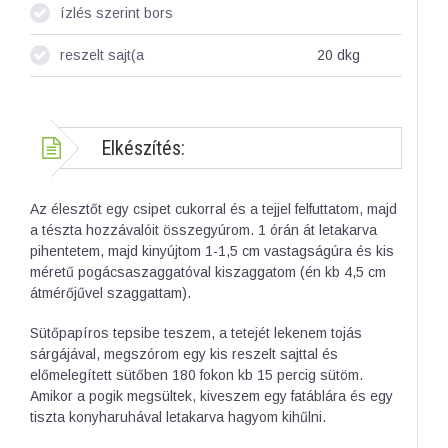
ízlés szerint bors
reszelt sajt(a
20
dkg
Elkészítés:
Az élesztőt egy csipet cukorral és a tejjel felfuttatom, majd
a tészta hozzávalóit összegyúrom. 1 órán át letakarva
pihentetem, majd kinyújtom 1-1,5 cm vastagságúra és kis
méretű pogácsaszaggatóval kiszaggatom (én kb 4,5 cm
átmérőjűvel szaggattam).
Sütőpapíros tepsibe teszem, a tetejét lekenem tojás
sárgájával, megszórom egy kis reszelt sajttal és
előmelegített sütőben 180 fokon kb 15 percig sütöm.
Amikor a pogik megsültek, kiveszem egy fatáblára és egy
tiszta konyharuhával letakarva hagyom kihűlni.