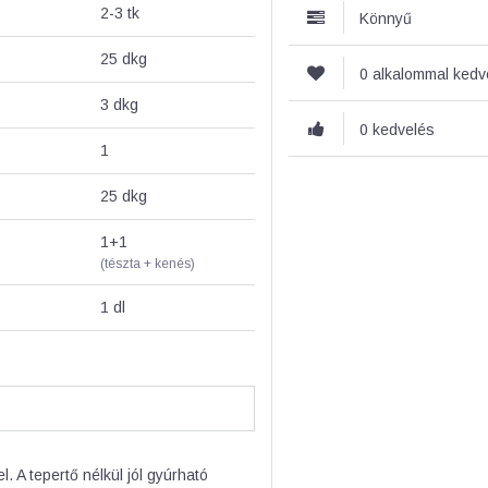
2-3
tk
Könnyű
25
dkg
0 alkalommal ked
3
dkg
0 kedvelés
1
25
dkg
1+1
(tészta + kenés)
1
dl
jel. A tepertő nélkül jól gyúrható