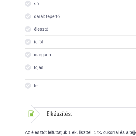
só
darált tepertő
élesztő
tejföl
margarin
tojás
tej
Elkészítés:
Az élesztőt felfuttatjuk 1 ek. liszttel, 1 tk. cukorral és a tej