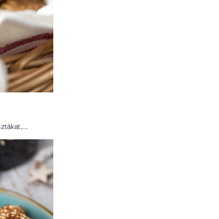
sztákat,…