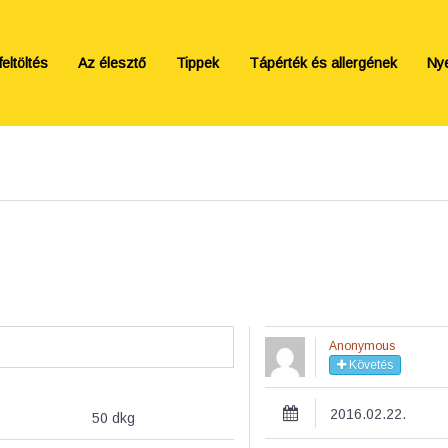
eltöltés
Az élesztő
Tippek
Tápérték és allergének
Ny
Anonymous
Követés
2016.02.22.
50
dkg