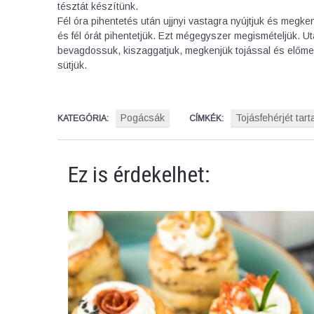
tésztát készítünk.
Fél óra pihentetés után ujjnyi vastagra nyújtjuk és megke
és fél órát pihentetjük. Ezt mégegyszer megismételjük. Ut
bevagdossuk, kiszaggatjuk, megkenjük tojással és előme
sütjük.
Pogácsák
Tojásfehérjét tar
KATEGÓRIA:
CÍMKÉK:
Ez is érdekelhet: