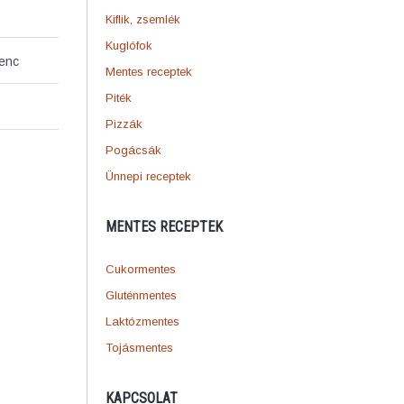
Kiflik, zsemlék
Kuglófok
venc
Mentes receptek
Piték
Pizzák
Pogácsák
Ünnepi receptek
MENTES RECEPTEK
Cukormentes
Gluténmentes
Laktózmentes
Tojásmentes
KAPCSOLAT