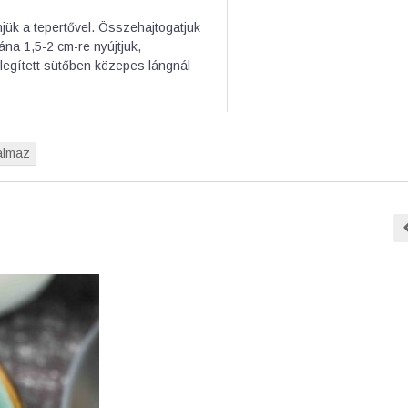
njük a tepertővel. Összehajtogatjuk
ána 1,5-2 cm-re nyújtjuk,
legített sütőben közepes lángnál
talmaz