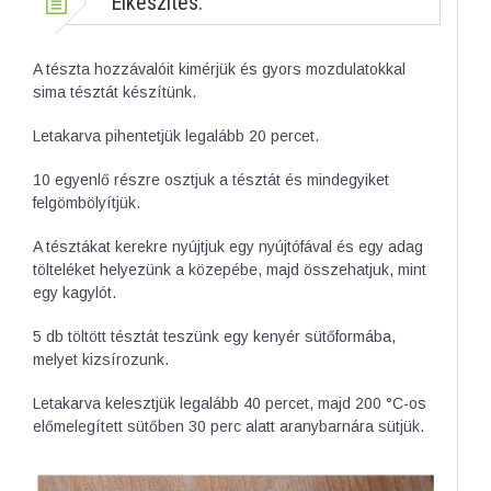
Elkészítés:
A tészta hozzávalóit kimérjük és gyors mozdulatokkal
sima tésztát készítünk.
Letakarva pihentetjük legalább 20 percet.
10 egyenlő részre osztjuk a tésztát és mindegyiket
felgömbölyítjük.
A tésztákat kerekre nyújtjuk egy nyújtófával és egy adag
tölteléket helyezünk a közepébe, majd összehatjuk, mint
egy kagylót.
5 db töltött tésztát teszünk egy kenyér sütőformába,
melyet kizsírozunk.
Letakarva kelesztjük legalább 40 percet, majd 200 °C-os
előmelegített sütőben 30 perc alatt aranybarnára sütjük.