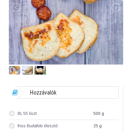
Hozzávalók
BL 55 liszt
500
g
friss Budafoki élesztő
25
g