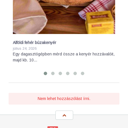
Alföldi fehér búzakenyér
Sp
július 24, 2026
má
Egy dagasztógépben mérd össze a kenyér hozzávalóit,
A 
majd kb. 10…
fo
Nem lehet hozzászólást írni.