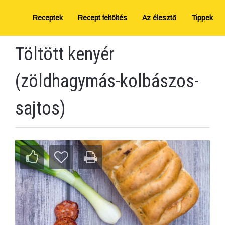
Receptek
Recept feltöltés
Az élesztő
Tippek
Töltött kenyér
(zöldhagymás-kolbászos-
sajtos)