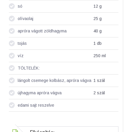
só
12
g
olívaolaj
25
g
apróra vágott zöldhagyma
40
g
tojás
1
db
víz
250
ml
TÖLTELÉK:
lángolt csemege kolbász, apróra vágva
1
szál
újhagyma apróra vágva
2
szál
edami sajt reszelve