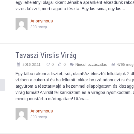
egy leheletnyi olajjal kikent Jénaiba apránként elkezdünk rako
vizes kézzel, mert ragad a tészta. Egy kis sima, egy kis…
Anonymous
393 recept
Tavaszi Virslis Virág
2016.03.11.
0
0
Nincs hozzászólás
4765 megt
Egy tálba rakom a lisztet, sót, olajat!Az élesztőt felfuttatjuk 2 
vízben a cukorral és ha felfutott, akkor hozzá adom ezt is és j
átgyúrom a tésztát!Majd a kezemmel ellapolgattam és kiszagg
virág formát! A virslit fel karikáztam és a virágba nyomkodtam, 
mindig mustàrba mártogattam! Utána…
Anonymous
393 recept