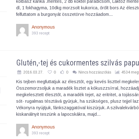
kolbász karika .mentes, 2 db koktél paradicsom, Laktóz mentes
dl, 1 fokhagyma, 10dkg morzsolt kukorica, őrőlt bors Az éleszt
felfuttatom a burgonyát összetörve hozzáadom…
Anonymous
393 recept
Glutén,-tej és cukormentes szilvás pap
2016.03.27.
0
0
Nincs hozzászólás
4534 megt
Kis tejben megfuttatjuk az élesztőt, egy kevés liszttel megkele
Összemorzsoljuk a maradék lisztet a kókuszzsírral, hozzáad
megkelesztett élesztőt, a maradék tejet, az eritritet, a tojássár
sót- rugalmas tésztává gyúrjuk, ha szükséges, plusz tejjel laz
Vékonyra nyújtjuk, fánkszaggatóval kiszúrjuk. A szilvalekvárból
kiskanálnyit teszünk a lapocskákra, majd…
Anonymous
393 recept