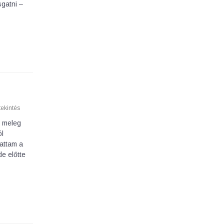
sgatni –
ekintés
dl meleg
ól
attam a
de előtte