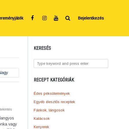
ereményjáték
Bejelentkezés
KERESÉS
Nagy
RECEPT KATEGÓRIÁK
Édes péksütemények
Egyéb élesztős receptek
ekintés
Fánkok, lángosok
 langyos
Kalácsok
sonka vagy
Kenyerek