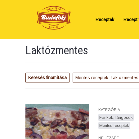
Receptek
Recept f
Laktózmentes
Keresés finomítása
Mentes receptek: Laktózmente
KATEGÓRIA:
Fánkok, lángosok
Mentes receptek
NEHÉZSÉG: