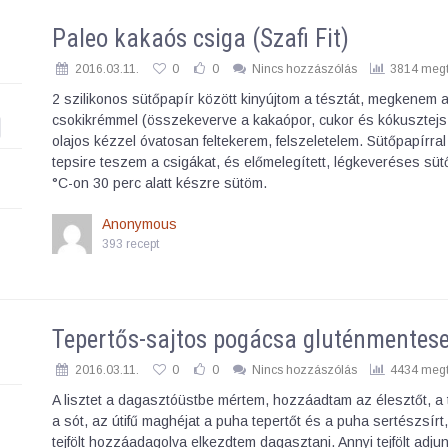
Paleo kakaós csiga (Szafi Fit)
2016.03.11.
0
0
Nincs hozzászólás
3814 megt
2 szilikonos sütőpapír között kinyújtom a tésztát, megkenem 
csokikrémmel (összekeverve a kakaópor, cukor és kókusztejs
olajos kézzel óvatosan feltekerem, felszeletelem. Sütőpapírral 
tepsire teszem a csigákat, és előmelegített, légkeveréses sü
°C-on 30 perc alatt készre sütöm.
Anonymous
393 recept
Tepertős-sajtos pogácsa gluténmentes
2016.03.11.
0
0
Nincs hozzászólás
4434 megt
A lisztet a dagasztóüstbe mértem, hozzáadtam az élesztőt, a 
a sót, az útifű maghéjat a puha tepertőt és a puha sertészsírt
tejfölt hozzáadagolva elkezdtem dagasztani. Annyi tejfölt adju