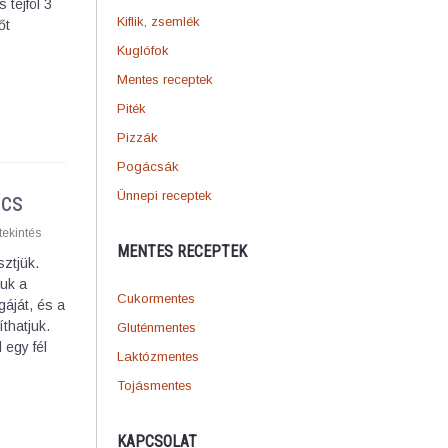
 tejföl 3
Kiflik, zsemlék
őt
Kuglófok
Mentes receptek
Piték
Pizzák
Pogácsák
ucs
Ünnepi receptek
ekintés
MENTES RECEPTEK
sztjük.
juk a
Cukormentes
gáját, és a
íthatjuk.
Gluténmentes
 egy fél
Laktózmentes
Tojásmentes
KAPCSOLAT