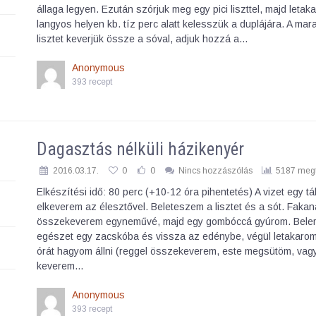
állaga legyen. Ezután szórjuk meg egy pici liszttel, majd letaka
langyos helyen kb. tíz perc alatt kelesszük a duplájára. A mar
lisztet keverjük össze a sóval, adjuk hozzá a…
Anonymous
393 recept
Dagasztás nélküli házikenyér
2016.03.17.
0
0
Nincs hozzászólás
5187 megt
Elkészítési idő: 80 perc (+10-12 óra pihentetés) A vizet egy t
elkeverem az élesztővel. Beleteszem a lisztet és a sót. Fakaná
összekeverem egyneművé, majd egy gombóccá gyúrom. Bele
egészet egy zacskóba és vissza az edénybe, végül letakarom
órát hagyom állni (reggel összekeverem, este megsütöm, vag
keverem…
Anonymous
393 recept