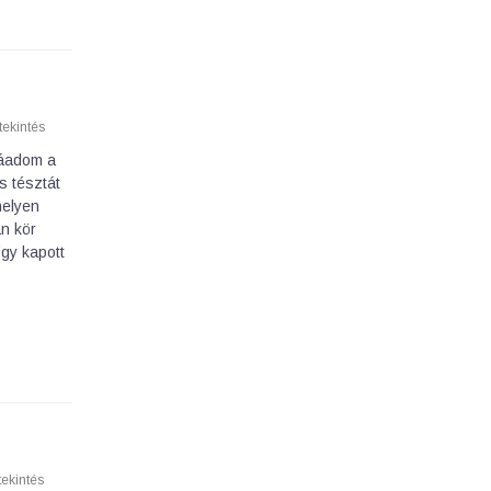
ekintés
zzáadom a
s tésztát
helyen
án kör
gy kapott
ekintés