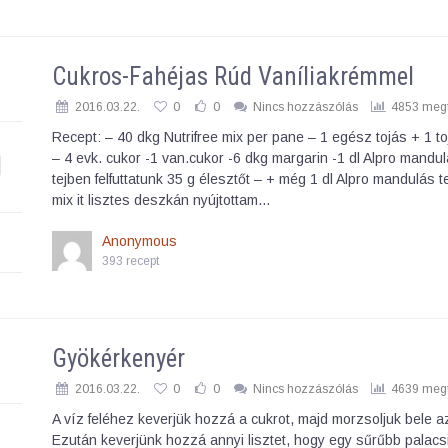
Cukros-Fahéjas Rúd Vaníliakrémmel
2016.03.22.
0
0
Nincs hozzászólás
4853 megt
Recept: – 40 dkg Nutrifree mix per pane – 1 egész tojás + 1 t
– 4 evk. cukor -1 van.cukor -6 dkg margarin -1 dl Alpro mandu
tejben felfuttatunk 35 g élesztőt – + még 1 dl Alpro mandulás t
mix it lisztes deszkán nyújtottam…
Anonymous
393 recept
Gyökérkenyér
2016.03.22.
0
0
Nincs hozzászólás
4639 megt
A víz feléhez keverjük hozzá a cukrot, majd morzsoljuk bele az
Ezután keverjünk hozzá annyi lisztet, hogy egy sűrűbb palacs