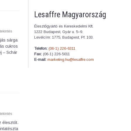
Lesaffre Magyarország
Élesztőgyártó és Kereskedelmi Kft.
ekintés
1222 Budapest, Gyár u. 5–9.
Levélcím: 1775, Budapest, Pf. 103.
ojás sárga
lás cukros
Telefon:
(06-1) 226-6311
ej – Schär
Fax:
(06-1) 226-5011
E-mail:
marketing.hu@lesaffre.com
ekintés
 élesztőt.
intatészta