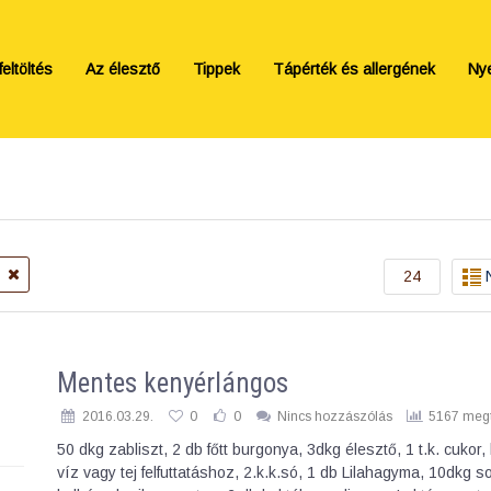
eltöltés
Az élesztő
Tippek
Tápérték és allergének
Ny
s
24
Mentes kenyérlángos
2016.03.29.
0
0
Nincs hozzászólás
5167 megt
50 dkg zabliszt, 2 db főtt burgonya, 3dkg élesztő, 1 t.k. cukor,
víz vagy tej felfuttatáshoz, 2.k.k.só, 1 db Lilahagyma, 10dkg 