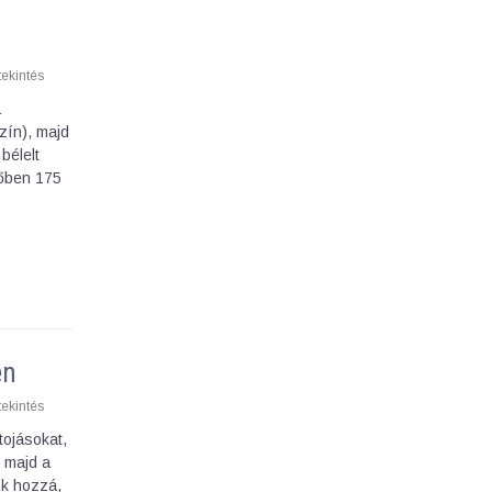
ekintés
a
zín), majd
bélelt
tőben 175
en
ekintés
tojásokat,
, majd a
nk hozzá,