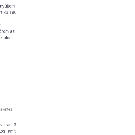
inyújtom
t kb 190-
l
n
zórom az
ocsolom
ekintés
l
 raktam 3
aós, amit