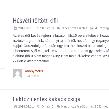
Húsvéti töltött kifli
2016.03.15.
0
0
Nincs hozzászólás
4362 megt
Az élesztőt kevés tejben felfuttatom kb.15 perc elteltével ho
lisztet,margarint,k.k. sót annyi tejet öntök hozzá hogy ruganyo
kapjak.Összedolgozás után egy órát a kelesztőtálban meleg 
pihentetem.A jól megkelt tésztát 2 részre osztom gyúródeszk
alakúra (kb.0.5 cm magas)kinyújtom majd cikkekre vágom. Az í
2x 8db cikket megtöltöm…
Anonymous
393 recept
Laktózmentes kakaós csiga
2016.03.11.
0
0
Nincs hozzászólás
9041 megt