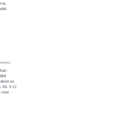
rva,
adék
ekintés
álban
llal
rakom az
. Kb. 9-12
y este