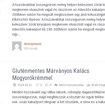
A hozzávalókat összegyúrom meleg helyen kelesztem 1órát k
megkenem olvasztott vajjal és rászórom az édesítős kakaópor
200fokon sütöm ha megsült meglocsolom egy picit kókusztejje
Elkészítés lépései: A hozzávalókat összegyúrom meleg helye
kelesztem 1órát kinyújtom megkenem olvasztott vajjal és rás
édesítős kakaóport kb 190-200fokon sütöm ha megsült megl
egy…
Anonymous
393 recept
Glutènmentes Márvànyos Kalács
Mogyorókrémmel
2016.03.11.
0
0
Nincs hozzászólás
4143 megt
Minden hozzávalót egy tálba rakunk, robotgép dagasztófejéve
összedolgozzuk, majd megfelezzük a tésztát! Az egyik felébe
evk. cicás kakaóport! Megvan a két tésztánk, a sima és a kak