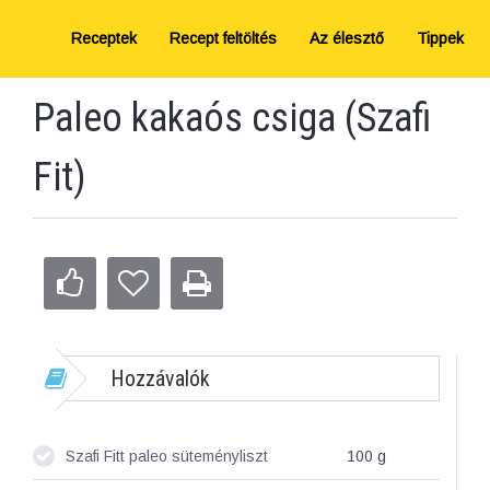
Receptek
Recept feltöltés
Az élesztő
Tippek
Paleo kakaós csiga (Szafi
Fit)
Hozzávalók
Szafi Fitt paleo süteményliszt
100
g