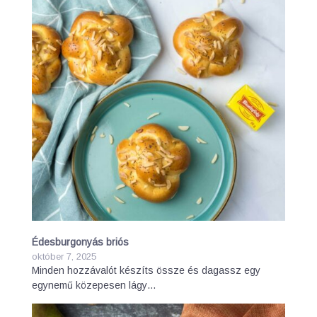
Édesburgonyás briós
október 7, 2025
Minden hozzávalót készíts össze és dagassz egy
egynemű közepesen lágy…