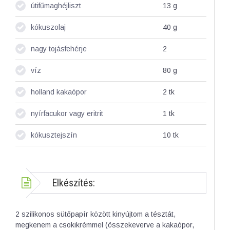
útifűmaghéjliszt
13
g
kókuszolaj
40
g
nagy tojásfehérje
2
víz
80
g
holland kakaópor
2
tk
nyírfacukor vagy eritrit
1
tk
kókusztejszín
10
tk
Elkészítés:
2 szilikonos sütőpapír között kinyújtom a tésztát,
megkenem a csokikrémmel (összekeverve a kakaópor,