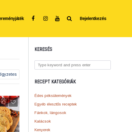
ereményjáték
Bejelentkezés
KERESÉS
égyzetes
RECEPT KATEGÓRIÁK
Édes péksütemények
Egyéb élesztős receptek
Fánkok, lángosok
Kalácsok
Kenyerek