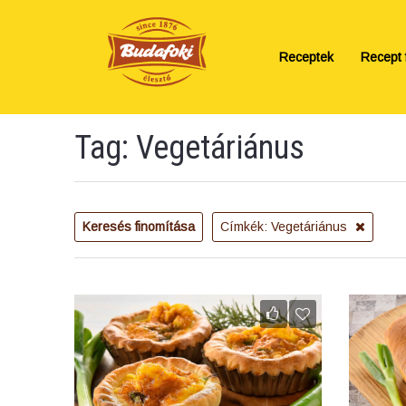
Receptek
Recept f
Tag: Vegetáriánus
Keresés finomítása
Címkék: Vegetáriánus