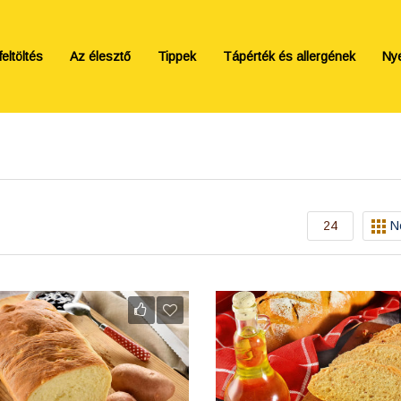
eltöltés
Az élesztő
Tippek
Tápérték és allergének
Ny
24
N