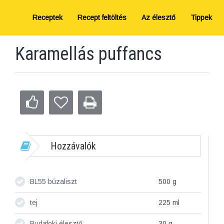
Receptek
Recept feltöltés
Az élesztő
Tippek
Karamellás puffancs
Hozzávalók
BL55 búzaliszt
500
g
tej
225
ml
Budafoki élesztő
30
g