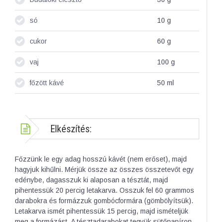
só
10
g
cukor
60
g
vaj
100
g
főzött kávé
50
ml
Elkészítés:
Főzzünk le egy adag hosszú kávét (nem erőset), majd
hagyjuk kihűlni. Mérjük össze az összes összetevőt egy
edénybe, dagasszuk ki alaposan a tésztát, majd
pihentessük 20 percig letakarva. Osszuk fel 60 grammos
darabokra és formázzuk gombócformára (gömbölyítsük).
Letakarva ismét pihentessük 15 percig, majd ismételjük
meg a formázást. A tésztadarabokat tegyük sütőpapíron