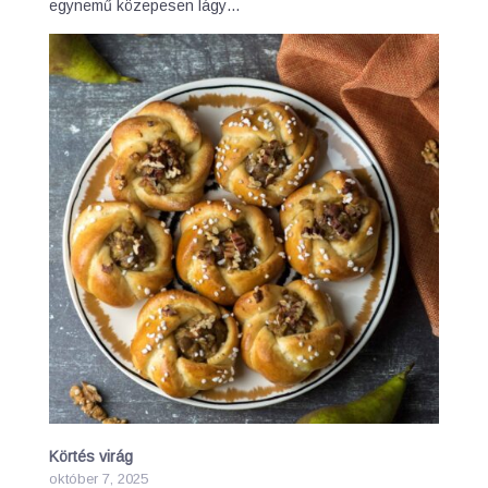
egynemű közepesen lágy…
Körtés virág
október 7, 2025