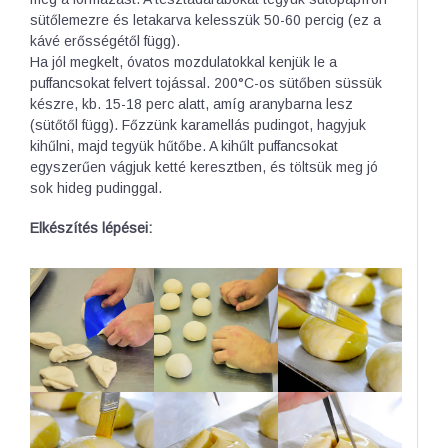
sütőlemezre és letakarva kelesszük 50-60 percig (ez a
kávé erősségétől függ).
Ha jól megkelt, óvatos mozdulatokkal kenjük le a
puffancsokat felvert tojással. 200°C-os sütőben süssük
készre, kb. 15-18 perc alatt, amíg aranybarna lesz
(sütőtől függ). Főzzünk karamellás pudingot, hagyjuk
kihűlni, majd tegyük hűtőbe. A kihűlt puffancsokat
egyszerűen vágjuk ketté keresztben, és töltsük meg jó
sok hideg pudinggal.
Elkészítés lépései: