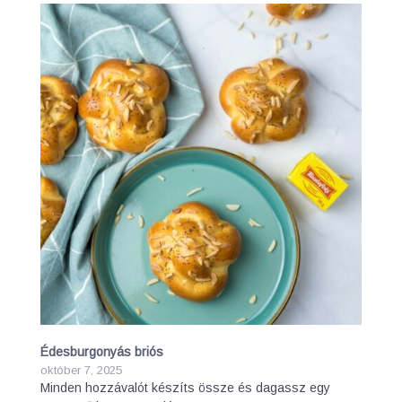
Édesburgonyás briós
október 7, 2025
Minden hozzávalót készíts össze és dagassz egy