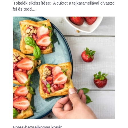
Töltelék elkészítése: A cukrot a tejkaramellával olvaszd
fel és tedd…
Epres-bazsalikomos kosár