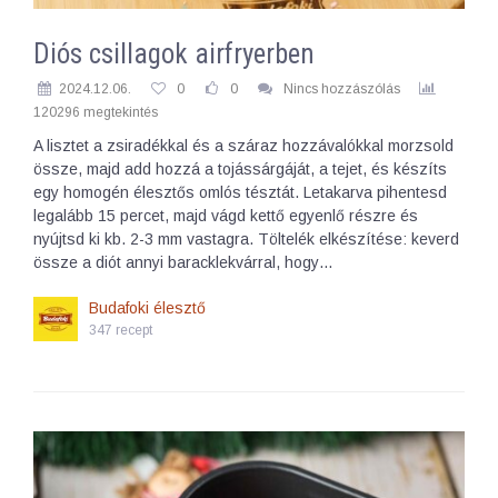
Diós csillagok airfryerben
2024.12.06.
0
0
Nincs hozzászólás
120296 megtekintés
A lisztet a zsiradékkal és a száraz hozzávalókkal morzsold
össze, majd add hozzá a tojássárgáját, a tejet, és készíts
egy homogén élesztős omlós tésztát. Letakarva pihentesd
legalább 15 percet, majd vágd kettő egyenlő részre és
nyújtsd ki kb. 2-3 mm vastagra. Töltelék elkészítése: keverd
össze a diót annyi baracklekvárral, hogy…
Budafoki élesztő
347 recept