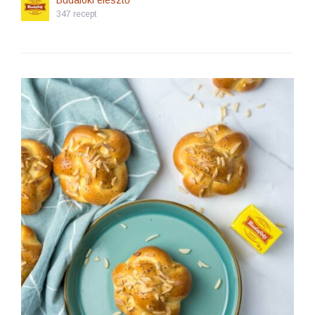
Budafoki élesztő
347 recept