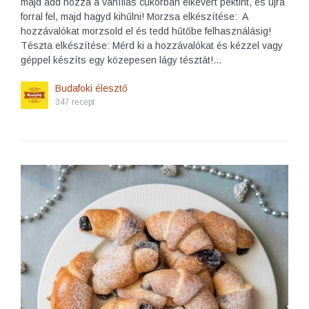
majd add hozzá a vaníliás cukorban elkevert pektint, és újra
forral fel, majd hagyd kihűlni! Morzsa elkészítése: A
hozzávalókat morzsold el és tedd hűtőbe felhasználásig!
Tészta elkészítése: Mérd ki a hozzávalókat és kézzel vagy
géppel készíts egy közepesen lágy tésztát!…
Budafoki élesztő
347 recept