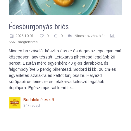
Édesburgonyás briós
2025.10.07.
0
0
Nincs hozzászólás
5561 megtekintés
Minden hozzávalót készíts össze és dagassz egy egynemű
közepesen lágy tésztát. Letakarva pihentesd legalább 20
percet. Ezután mérd egyenként 40 g-os darabokra és
felgömbölyítve 5 percig pihentesd. Sodord ki kb. 20 cm-es
egyenletes szálakra és kettőt fonj össze. Helyezd
sütőpapíros lemezre és letakarva keleszd legalább
duplájára. Egész tojással kend le…
Budafoki élesztő
347 recept