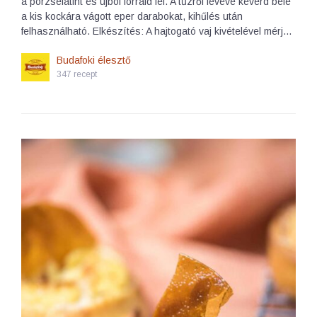
a porzselatint és újból forrald fel. A tűzről levéve keverd bele
a kis kockára vágott eper darabokat, kihűlés után
felhasználható. Elkészítés: A hajtogató vaj kivételével mérj…
Budafoki élesztő
347 recept