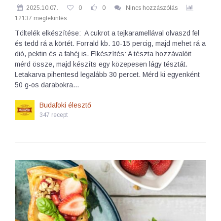
2025.10.07.
0
0
Nincs hozzászólás
12137 megtekintés
Töltelék elkészítése: A cukrot a tejkaramellával olvaszd fel
és tedd rá a körtét. Forrald kb. 10-15 percig, majd mehet rá a
dió, pektin és a fahéj is. Elkészítés: A tészta hozzávalóit
mérd össze, majd készíts egy közepesen lágy tésztát.
Letakarva pihentesd legalább 30 percet. Mérd ki egyenként
50 g-os darabokra…
Budafoki élesztő
347 recept