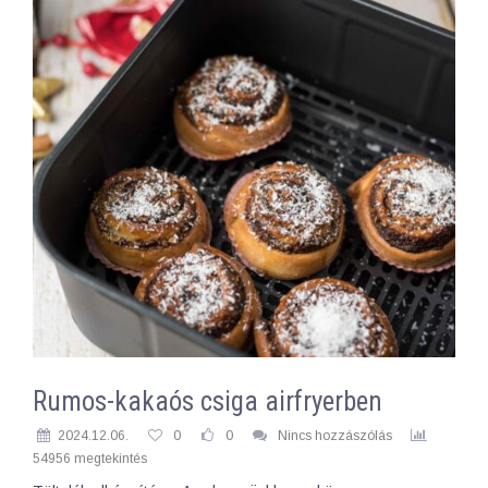
Rumos-kakaós csiga airfryerben
2024.12.06.
0
0
Nincs hozzászólás
54956 megtekintés