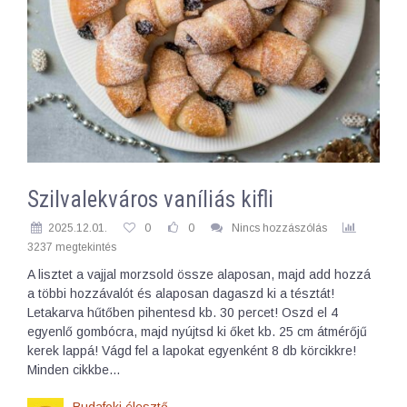
Szilvalekváros vaníliás kifli
2025.12.01.
0
0
Nincs hozzászólás
3237 megtekintés
A lisztet a vajjal morzsold össze alaposan, majd add hozzá
a többi hozzávalót és alaposan dagaszd ki a tésztát!
Letakarva hűtőben pihentesd kb. 30 percet! Oszd el 4
egyenlő gombócra, majd nyújtsd ki őket kb. 25 cm átmérőjű
kerek lappá! Vágd fel a lapokat egyenként 8 db körcikkre!
Minden cikkbe…