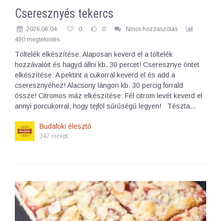
Cseresznyés tekercs
2026.06.04.
0
0
Nincs hozzászólás
490 megtekintés
Töltelék elkészítése: Alaposan keverd el a töltelék
hozzávalóit és hagyd állni kb. 30 percet! Cseresznye öntet
elkészítése: A pektint a cukorral keverd el és add a
cseresznyéhez! Alacsony lángon kb. 30 percig forrald
össze! Citromos máz elkészítése: Fél citrom levét keverd el
annyi porcukorral, hogy tejföl sűrűségű legyen! Tészta…
Budafoki élesztő
347 recept