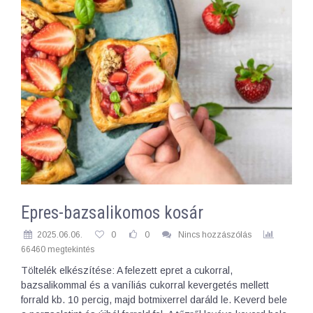
Epres-bazsalikomos kosár
2025.06.06.
0
0
Nincs hozzászólás
66460 megtekintés
Töltelék elkészítése: A felezett epret a cukorral,
bazsalikommal és a vaníliás cukorral kevergetés mellett
forrald kb. 10 percig, majd botmixerrel daráld le. Keverd bele