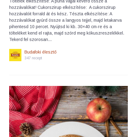
Töltelék elkészítése: A puha vajjal keverd össze a
hozzávalókat! Cukorszirup elkészítése: A cukorszirup
hozzávalóit forrald át és kész. Tészta elkészítése: A
hozzávalókat gyúrd össze a langyos tejjel, majd letakarva
pihentesd 10 percet. Nyújtsd ki kb. 30×40 cm-re és a
tölteléket kend el rajta, majd szórd meg kókuszreszelékkel.
Tekerd fel szorosan…
Budafoki élesztő
347 recept