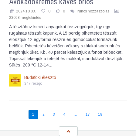
Avokádókrémes kávés briós
2024.10.03.
0
0
Nincs hozzászólás
23068 megtekintés
A tésztához kimért anyagokat összegyúrjuk, így egy
rugalmas tésztát kapunk. A 15 percig pihentetett tésztát
elosztjuk 12 egyforma részre és gombócokat formázunk
belőlük. Pihentetés követően vékony szálakat sodrunk és
megfonjuk őket. Kb. 40 percet kelesztjük a fonott briósokat.
Tojással lekenjük a tetejét és mákkal, mandulával díszítjük.
Sütés: 200 °C 12-14…
Budafoki élesztő
347 recept
1
2
3
4
…
17
18