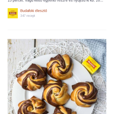
15 percet. Vágd kettő egyenlő részre és nyújtsd ki kb. 20…
Budafoki élesztő
347 recept