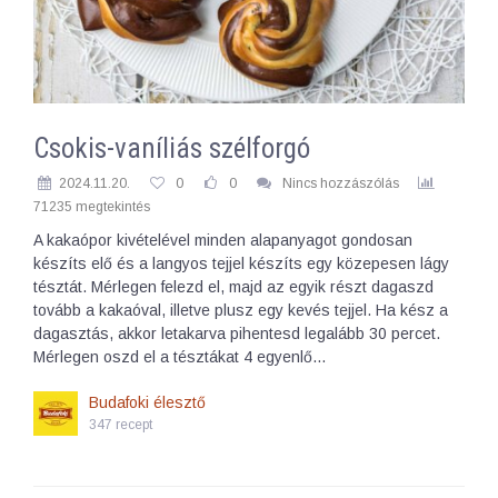
Csokis-vaníliás szélforgó
2024.11.20.
0
0
Nincs hozzászólás
71235 megtekintés
A kakaópor kivételével minden alapanyagot gondosan
készíts elő és a langyos tejjel készíts egy közepesen lágy
tésztát. Mérlegen felezd el, majd az egyik részt dagaszd
tovább a kakaóval, illetve plusz egy kevés tejjel. Ha kész a
dagasztás, akkor letakarva pihentesd legalább 30 percet.
Mérlegen oszd el a tésztákat 4 egyenlő…
Budafoki élesztő
347 recept