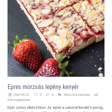
Epres morzsás lepény kenyér
2026.04.29.
0
0
Nincs hozzászólás
838 megtekintés
Eper szósz elkészítése: Az epret a cukorral forrald 5 percig,