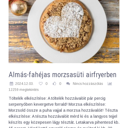
Almás-fahéjas morzsasüti airfryerben
2024.12.03.
0
0
Nincs hozzászólás
12259 megtekintés
Töltelék elkészítése: A töltelék hozzávalóit pár percig
serpenyőben kevergetve forrald! Morzsa elkészítése:
Morzsold össze a puha vajjal a morzsa hozzávalóit! Tészta
elkészítése: A tészta hozzávalóit mérd ki és a langyos tejjel
készíts egy közepesen lágy tésztát. Letakarva pihentesd kb.