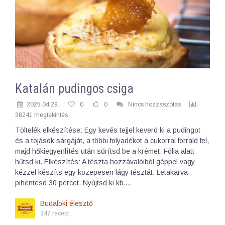
Katalán pudingos csiga
2025.04.29.
0
0
Nincs hozzászólás
38241 megtekintés
Töltelék elkészítése: Egy kevés tejjel keverd ki a pudingot
és a tojások sárgáját, a többi folyadékot a cukorral forrald fel,
majd hőkiegyenlítés után sűrítsd be a krémet. Fólia alatt
hűtsd ki. Elkészítés: A tészta hozzávalóiból géppel vagy
kézzel készíts egy közepesen lágy tésztát. Letakarva
pihentesd 30 percet. Nyújtsd ki kb.…
Budafoki élesztő
347 recept