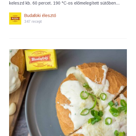
keleszd kb. 60 percet. 190 °C-os előmelegített sütőben…
Budafoki élesztő
347 recept