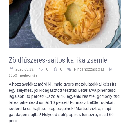
Zöldfűszeres-sajtos karika zsemle
2026.03.23.
0
0
Nincs hozzászólás
1350 megtekintés
A hozzávalókat mérd ki, majd gyors mozdulatokkal készíts
egy selymes, jól kidagasztott tésztát! Letakarva pihentesd
legalább 30 percet! Oszd el 10 egyenlő részre, gömbölyítsd
fel és pihentesd ismét 10 percet! Formázz belőle rudakat,
sodord ki és hajlítsd meg bagelnek! Mártsd vízbe, majd
gazdagon sajtba! Helyezd sütőpapíros lemezre, majd 60
perc…