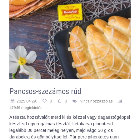
Pancsos-szezámos rúd
2025.04.29.
0
0
Nincs hozzászólás
47949 megtekintés
A tészta hozzávalóit mérd ki és kézzel vagy dagasztógéppel
készítsd egy rugalmas tésztát. Letakarva pihentesd
legalább 30 percet meleg helyen, majd vágd 50 g-os
darabokra és gömbölyítsd fel. Pár perc pihentetés után