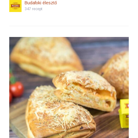
Budafoki élesztő
347 recept