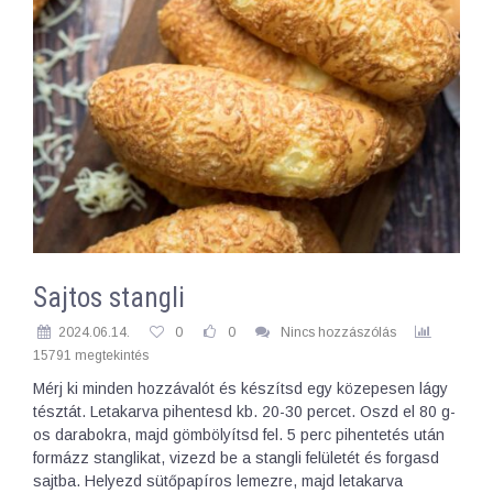
Sajtos stangli
2024.06.14.
0
0
Nincs hozzászólás
15791 megtekintés
Mérj ki minden hozzávalót és készítsd egy közepesen lágy
tésztát. Letakarva pihentesd kb. 20-30 percet. Oszd el 80 g-
os darabokra, majd gömbölyítsd fel. 5 perc pihentetés után
formázz stanglikat, vizezd be a stangli felületét és forgasd
sajtba. Helyezd sütőpapíros lemezre, majd letakarva