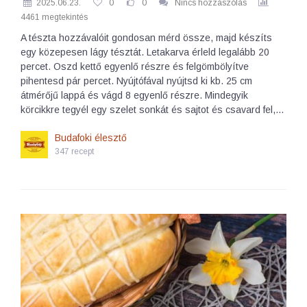
2025.06.23.
0
0
Nincs hozzászólás
4461 megtekintés
A tészta hozzávalóit gondosan mérd össze, majd készíts
egy közepesen lágy tésztát. Letakarva érleld legalább 20
percet. Oszd kettő egyenlő részre és felgömbölyítve
pihentesd pár percet. Nyújtófával nyújtsd ki kb. 25 cm
átmérőjű lappá és vágd 8 egyenlő részre. Mindegyik
körcikkre tegyél egy szelet sonkát és sajtot és csavard fel,…
Budafoki élesztő
347 recept