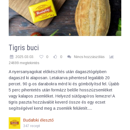
Tigris buci
2025.03.03.
0
0
Nincs hozzászólás
24699 megtekintés
A nyersanyagokat előkészítés után dagasztógépben
dagaszd ki alaposan. Letakarva pihentesd legalább 20
percet. 90 g-os darabokra mérd ki és gömbölyítsd fel. Újabb
5 perc pihentetés után formázz belőle hosszúzsemléket
vagy kalapos zsemléket. Helyezd sütőpapíros lemezre! A
tigris paszta hozzávalóit keverd össze és egy ecset
segítségével kend meg a zsemlék felületét.…
Budafoki élesztő
347 recept