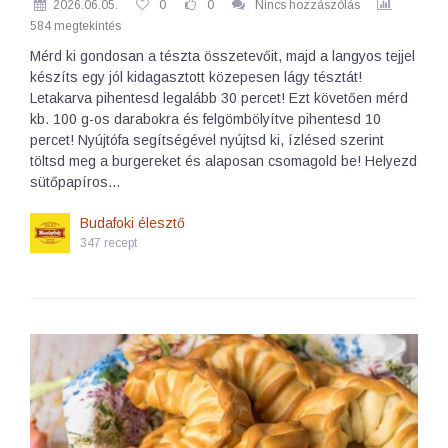
2026.06.05.
0
0
Nincs hozzászólás
584 megtekintés
Mérd ki gondosan a tészta összetevőit, majd a langyos tejjel
készíts egy jól kidagasztott közepesen lágy tésztát!
Letakarva pihentesd legalább 30 percet! Ezt követően mérd
kb. 100 g-os darabokra és felgömbölyítve pihentesd 10
percet! Nyújtófa segítségével nyújtsd ki, ízlésed szerint
töltsd meg a burgereket és alaposan csomagold be! Helyezd
sütőpapíros…
Budafoki élesztő
347 recept