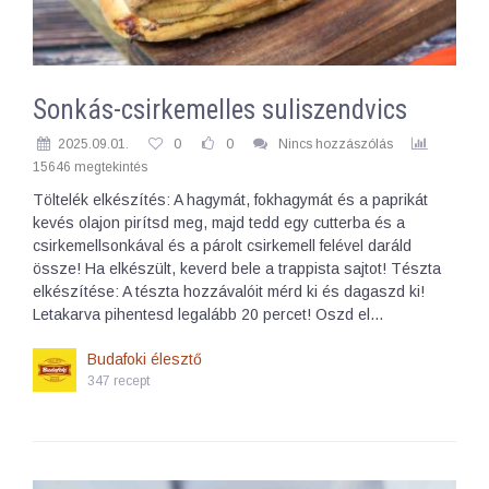
Sonkás-csirkemelles suliszendvics
2025.09.01.
0
0
Nincs hozzászólás
15646 megtekintés
Töltelék elkészítés: A hagymát, fokhagymát és a paprikát
kevés olajon pirítsd meg, majd tedd egy cutterba és a
csirkemellsonkával és a párolt csirkemell felével daráld
össze! Ha elkészült, keverd bele a trappista sajtot! Tészta
elkészítése: A tészta hozzávalóit mérd ki és dagaszd ki!
Letakarva pihentesd legalább 20 percet! Oszd el…
Budafoki élesztő
347 recept