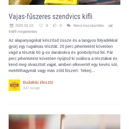
Vajas-fűszeres szendvics kifli
2025.02.10.
0
0
Nincs hozzászólás
6489 megtekintés
Az alapanyagokat készítsd össze és a langyos folyadékkal
gyúrj egy rugalmas tésztát. 20 perc pihentetést követően
vágd a tésztát 60 g-os darabokra és gömbölyítsd fel. Pár
perc pihentetést követően nyújtsd ki oválisra a tésztákat és
kend meg olvasztott vajjal, amiben elkevertél egy kevés sót,
metélőhagymát vagy más zöld fűszert. Tekerj…
Budafoki élesztő
347 recept