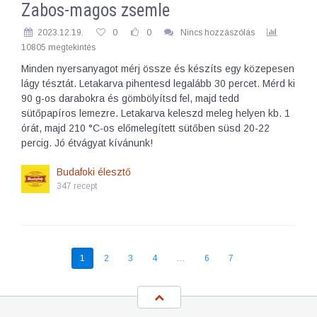
Zabos-magos zsemle
2023.12.19.
0
0
Nincs hozzászólás
10805 megtekintés
Minden nyersanyagot mérj össze és készíts egy közepesen
lágy tésztát. Letakarva pihentesd legalább 30 percet. Mérd ki
90 g-os darabokra és gömbölyítsd fel, majd tedd
sütőpapíros lemezre. Letakarva keleszd meleg helyen kb. 1
órát, majd 210 °C-os előmelegített sütőben süsd 20-22
percig. Jó étvágyat kívánunk!
Budafoki élesztő
347 recept
1
2
3
4
…
6
7