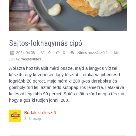
Sajtos-fokhagymás cipó
2024.04.08.
0
0
Nincs hozzászólás
12542 megtekintés
A tészta hozzávalóit mérd össze, majd a langyos vízzel
készíts egy közepesen lágy tésztát. Letakarva pihentesd
legalább 20 percet, majd mérd ki 200 g-os darabokra és
gömbölyítsd fel, aztán tedd sütőpapíros lemezre. Letakarva
keleszd legalább 90 percet. Sütés előtt szúrd meg a tésztát,
hogy a gőz ki tudjon jönni. 200…
Budafoki élesztő
347 recept