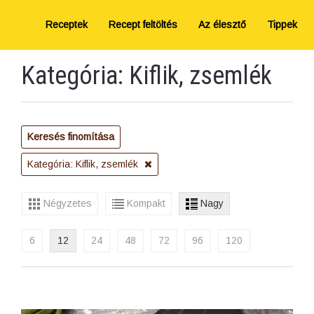
Receptek
Recept feltöltés
Az élesztő
Tippek
Kategória: Kiflik, zsemlék
Keresés finomítása
Kategória: Kiflik, zsemlék
Négyzetes
Kompakt
Nagy
6
12
24
48
72
96
120