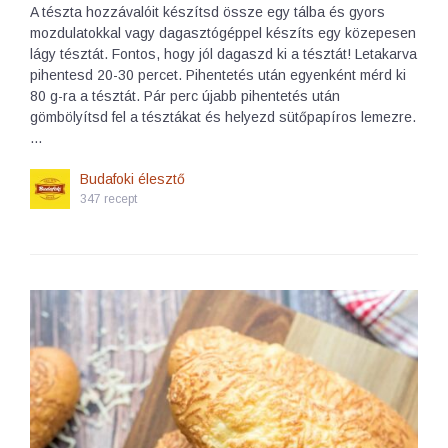
A tészta hozzávalóit készítsd össze egy tálba és gyors
mozdulatokkal vagy dagasztógéppel készíts egy közepesen
lágy tésztát. Fontos, hogy jól dagaszd ki a tésztát! Letakarva
pihentesd 20-30 percet. Pihentetés után egyenként mérd ki
80 g-ra a tésztát. Pár perc újabb pihentetés után
gömbölyítsd fel a tésztákat és helyezd sütőpapíros lemezre.
…
Budafoki élesztő
347 recept