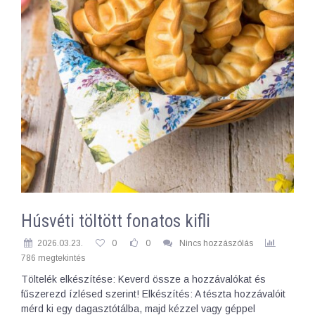
Húsvéti töltött fonatos kifli
2026.03.23.
0
0
Nincs hozzászólás
786 megtekintés
Töltelék elkészítése: Keverd össze a hozzávalókat és
fűszerezd ízlésed szerint! Elkészítés: A tészta hozzávalóit
mérd ki egy dagasztótálba, majd kézzel vagy géppel