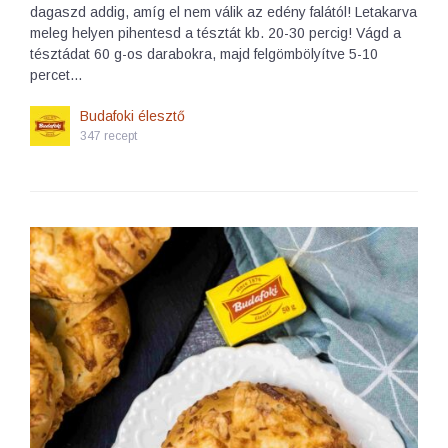
dagaszd addig, amíg el nem válik az edény falától! Letakarva
meleg helyen pihentesd a tésztát kb. 20-30 percig! Vágd a
tésztádat 60 g-os darabokra, majd felgömbölyítve 5-10
percet…
Budafoki élesztő
347 recept