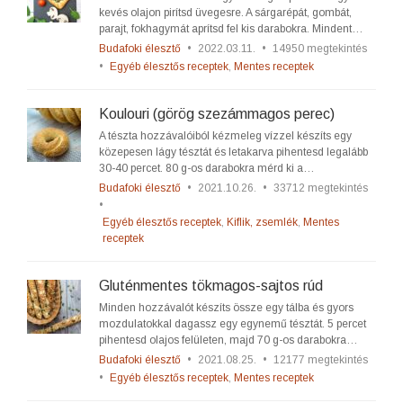
kevés olajon pirítsd üvegesre. A sárgarépát, gombát,
parajt, fokhagymát aprítsd fel kis darabokra. Mindent…
Budafoki élesztő
•
2022.03.11.
•
14950 megtekintés
•
Egyéb élesztős receptek
,
Mentes receptek
Koulouri (görög szezámmagos perec)
A tészta hozzávalóiból kézmeleg vízzel készíts egy
közepesen lágy tésztát és letakarva pihentesd legalább
30-40 percet. 80 g-os darabokra mérd ki a…
Budafoki élesztő
•
2021.10.26.
•
33712 megtekintés
•
Egyéb élesztős receptek
,
Kiflik, zsemlék
,
Mentes
receptek
Gluténmentes tökmagos-sajtos rúd
Minden hozzávalót készíts össze egy tálba és gyors
mozdulatokkal dagassz egy egynemű tésztát. 5 percet
pihentesd olajos felületen, majd 70 g-os darabokra…
Budafoki élesztő
•
2021.08.25.
•
12177 megtekintés
•
Egyéb élesztős receptek
,
Mentes receptek