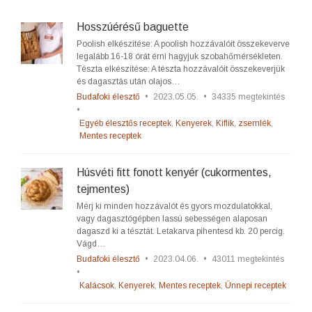
Hosszúérésű baguette
Poolish elkészítése: A poolish hozzávalóit összekeverve
legalább 16-18 órát érni hagyjuk szobahőmérsékleten.
Tészta elkészítése: A tészta hozzávalóit összekeverjük
és dagasztás után olajos…
Budafoki élesztő
•
2023.05.05.
•
34335 megtekintés
•
Egyéb élesztős receptek
,
Kenyerek
,
Kiflik, zsemlék
,
Mentes receptek
Húsvéti fitt fonott kenyér (cukormentes,
tejmentes)
Mérj ki minden hozzávalót és gyors mozdulatokkal,
vagy dagasztógépben lassú sebességen alaposan
dagaszd ki a tésztát. Letakarva pihentesd kb. 20 percig.
Vágd…
Budafoki élesztő
•
2023.04.06.
•
43011 megtekintés
•
Kalácsok
,
Kenyerek
,
Mentes receptek
,
Ünnepi receptek