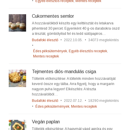
•
Egyéb élesztős receptek
,
Mentes receptek
Cukormentes semlor
A hozzávalókból készíts egy kelttésztát és letakarva
pihentesd 30 percet. Egyenként 40 g-os darabokra oszd
a tésztát, gömbölyítsd fel és tedd sütőpapíros…
Budafoki élesztő
•
2022.10.05.
•
34073 megtekintés
•
Édes péksütemények
,
Egyéb élesztős receptek
,
Mentes receptek
Tejmentes diós-mandulás csiga
Töltelék előkészítése: A töltelék minden hozzávalóját
keverd össze egy tálba. Arra figyelj, hogy a margarin
nagyon puha legyen! Elkészítés: A tészta
hozzávalóiból…
Budafoki élesztő
•
2022.07.12.
•
18290 megtekintés
•
Édes péksütemények
,
Mentes receptek
Vegán paplan
Töltelék elkészítése: A hagymát vágd apróra és egy