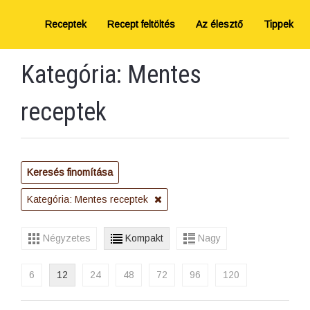
Receptek
Recept feltöltés
Az élesztő
Tippek
Kategória: Mentes
receptek
Keresés finomítása
Kategória: Mentes receptek
Négyzetes
Kompakt
Nagy
6
12
24
48
72
96
120