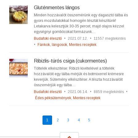
Gluténmentes lángos
Minden hozzávalót összemérünk egy dagasztó tálba és
gyors mozdulatokkal homogén tésztát készítünk!
Letakarva kelesztjük 30-35 percet, majd olajos kézzel
egységnyi gombócokat formázunk…
Budafoki élesztő
•
2021.07.12.
•
11557 megtekintés
•
Fánkok, lángosok
,
Mentes receptek
Ribizlis-túrós csiga (cukormentes)
Töltelék elkészítése: Ribizli kivételével a töltelék
hozzávalóit egy tálba mérjük és botmixerrel krémesre
keverjük. Sütemény elkészítése: A tészta hozzávalóit
összemérjük egy tálba…
Budafoki élesztő
•
2021.06.14.
•
8859 megtekintés
•
Édes péksütemények
,
Mentes receptek
1
2
3
4
5