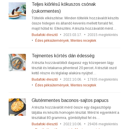
Teljes kiőrlésű kókuszos csónak
(cukormentes)
Töltelék elkészítése: Minden töltelék hozzávalót készíts
össze hidegen és állandó keverés mellett forrald fel,
majd hűtsd ki. Elkészítés: A tészta hozzávalóit mérd…
Budafoki élesztő
•
2023.03.17.
•
20315 megtekintés
•
Édes péksütemények
,
Mentes receptek
Tejmentes körtés dán édesség
A tészta hozzávalóiból dagassz egy közepesen lágy
tésztát és letakarva pihentesd 20 percet. A tésztát oszd
kettő részre és téglalap alakúra nyújtsd…
Budafoki élesztő
•
2022.10.06.
•
17935 megtekintés
•
Édes péksütemények
,
Mentes receptek
Gluténmentes baconos-sajtos papucs
A tészta hozzávalóit mérd össze egy dagasztógép
táljába és készíts homogén tésztát. Mérd ki egyenként a
tésztákat 80 grammra, gömbölyítsd fel és…
Budafoki élesztő
•
2022.10.06.
•
29436 megtekintés