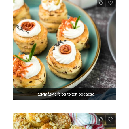
Hagymás-tejfölös töltött pogácsa