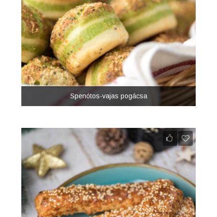
Spenótos-vajas pogácsa