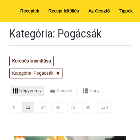
Receptek
Recept feltöltés
Az élesztő
Tippek
Kategória: Pogácsák
Keresés finomítása
Kategória: Pogácsák
Négyzetes
Kompakt
Nagy
6
12
24
48
72
96
120