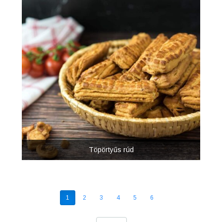
Töpörtyűs rúd
1
2
3
4
5
6