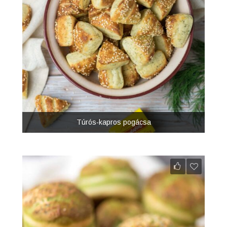
Túrós-kapros pogácsa