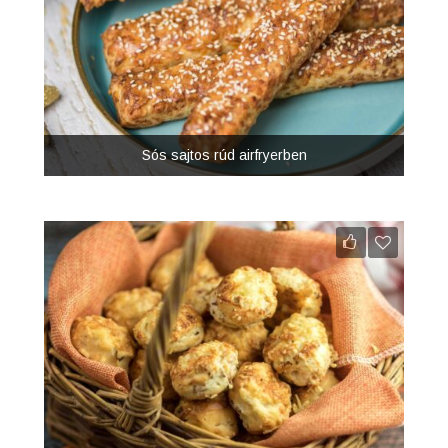
Sós sajtos rúd airfryerben