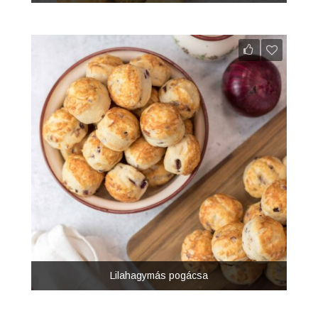
Lilahagymás pogácsa