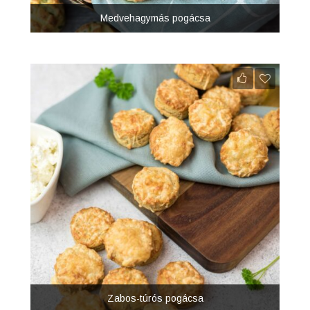
Medvehagymás pogácsa
Zabos-túrós pogácsa