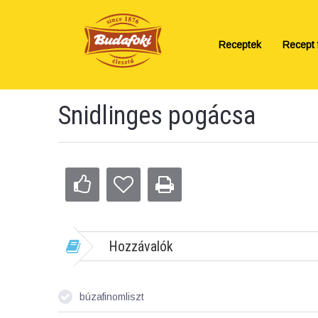
Receptek
Recept f
Snidlinges pogácsa
Hozzávalók
búzafinomliszt