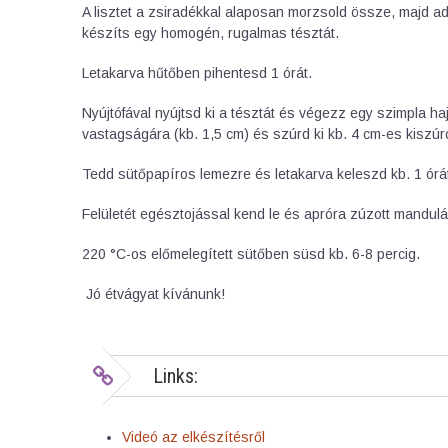
A lisztet a zsiradékkal alaposan morzsold össze, majd a
készíts egy homogén, rugalmas tésztát.
Letakarva hűtőben pihentesd 1 órát.
Nyújtófával nyújtsd ki a tésztát és végezz egy szimpla ha
vastagságára (kb. 1,5 cm) és szúrd ki kb. 4 cm-es kiszúr
Tedd sütőpapíros lemezre és letakarva keleszd kb. 1 órá
Felületét egésztojással kend le és apróra zúzott mandulá
220 °C-os előmelegített sütőben süsd kb. 6-8 percig.
Jó étvágyat kívánunk!
Links:
Videó az elkészítésről