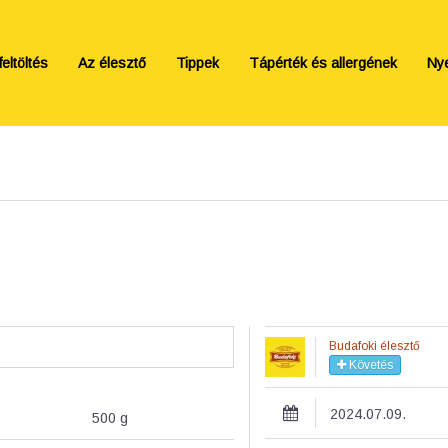
eltöltés
Az élesztő
Tippek
Tápérték és allergének
Ny
Budafoki élesztő
Követés
2024.07.09.
500
g