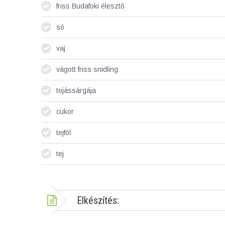
friss Budafoki élesztő
só
vaj
vágott friss snidling
tojássárgája
cukor
tejföl
tej
Elkészítés: