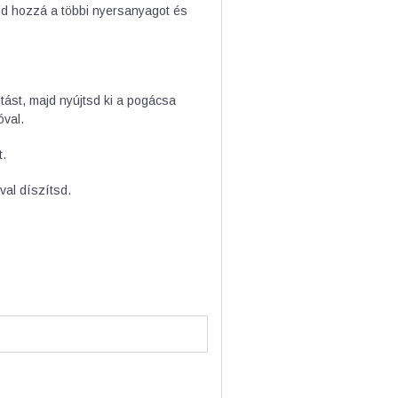
dd hozzá a többi nyersanyagot és
jtást, majd nyújtsd ki a pogácsa
óval.
t.
val díszítsd.