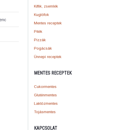
Kiflik, zsemlék
Kuglófok
venc
Mentes receptek
Piték
Pizzák
Pogácsák
Ünnepi receptek
MENTES RECEPTEK
Cukormentes
Gluténmentes
Laktózmentes
Tojásmentes
KAPCSOLAT