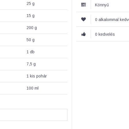
25
g
Könnyű
15
g
0 alkalommal ked
200
g
0 kedvelés
50
g
1
db
7,5
g
1 kis
pohár
100
ml