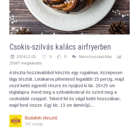
Csokis-szilvás kalács airfryerben
2024.12.03.
0
0
Nincs hozzászólás
25997 megtekintés
A tészta hozzávalóiból készíts egy rugalmas, közepesen
lágy tésztát. Letakarva pihentesd legalább 15 percig, majd
oszd kettő egyenlő részre és nyújtsd ki kb. 20×25 cm
téglalapra. Kend meg a szilvalekvárral és szórd meg a
csokoládé cseppel. Tekerd fel és vágd ketté hosszában,
majd fond össze. Egy kb. 13 cm átmérőjű…
Budafoki élesztő
347 recept