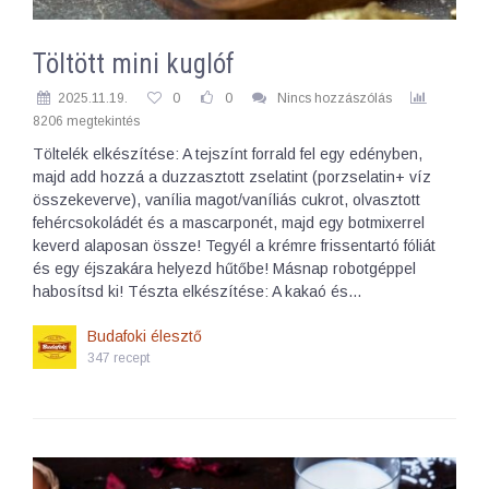
Töltött mini kuglóf
2025.11.19.
0
0
Nincs hozzászólás
8206 megtekintés
Töltelék elkészítése: A tejszínt forrald fel egy edényben,
majd add hozzá a duzzasztott zselatint (porzselatin+ víz
összekeverve), vanília magot/vaníliás cukrot, olvasztott
fehércsokoládét és a mascarponét, majd egy botmixerrel
keverd alaposan össze! Tegyél a krémre frissentartó fóliát
és egy éjszakára helyezd hűtőbe! Másnap robotgéppel
habosítsd ki! Tészta elkészítése: A kakaó és…
Budafoki élesztő
347 recept