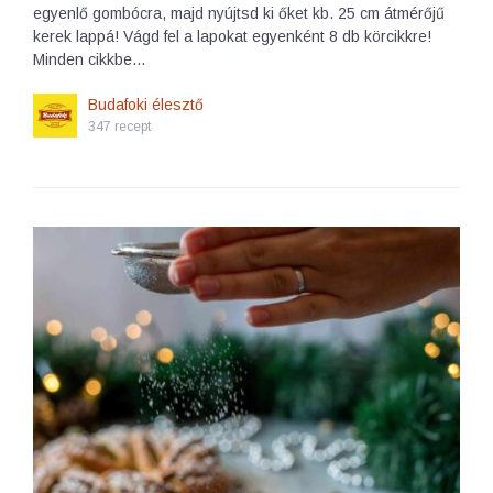
egyenlő gombócra, majd nyújtsd ki őket kb. 25 cm átmérőjű
kerek lappá! Vágd fel a lapokat egyenként 8 db körcikkre!
Minden cikkbe…
Budafoki élesztő
347 recept