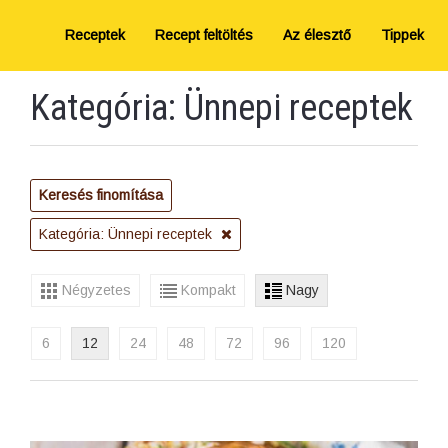
Receptek
Recept feltöltés
Az élesztő
Tippek
Kategória: Ünnepi receptek
Keresés finomítása
Kategória: Ünnepi receptek
Négyzetes
Kompakt
Nagy
6
12
24
48
72
96
120