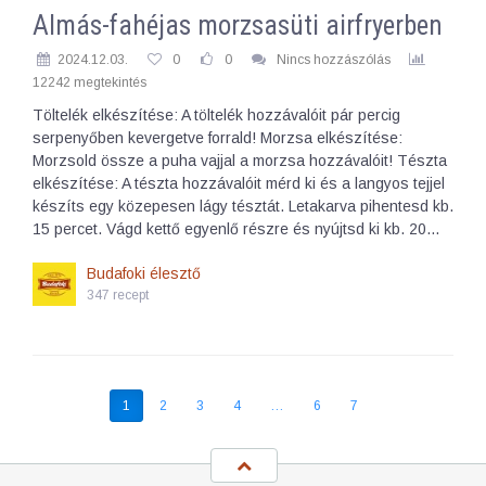
Almás-fahéjas morzsasüti airfryerben
2024.12.03.
0
0
Nincs hozzászólás
12242 megtekintés
Töltelék elkészítése: A töltelék hozzávalóit pár percig
serpenyőben kevergetve forrald! Morzsa elkészítése:
Morzsold össze a puha vajjal a morzsa hozzávalóit! Tészta
elkészítése: A tészta hozzávalóit mérd ki és a langyos tejjel
készíts egy közepesen lágy tésztát. Letakarva pihentesd kb.
15 percet. Vágd kettő egyenlő részre és nyújtsd ki kb. 20…
Budafoki élesztő
347 recept
1
2
3
4
…
6
7