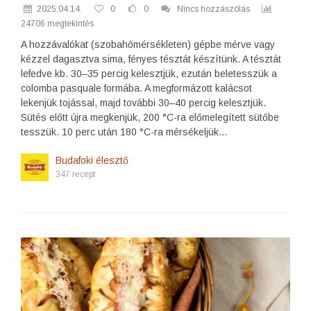
2025.04.14.
0
0
Nincs hozzászólás
24706 megtekintés
A hozzávalókat (szobahőmérsékleten) gépbe mérve vagy
kézzel dagasztva sima, fényes tésztát készítünk. A tésztát
lefedve kb. 30–35 percig kelesztjük, ezután beletesszük a
colomba pasquale formába. A megformázott kalácsot
lekenjük tojással, majd további 30–40 percig kelesztjük.
Sütés előtt újra megkenjük, 200 °C-ra előmelegített sütőbe
tesszük. 10 perc után 180 °C-ra mérsékeljük…
Budafoki élesztő
347 recept