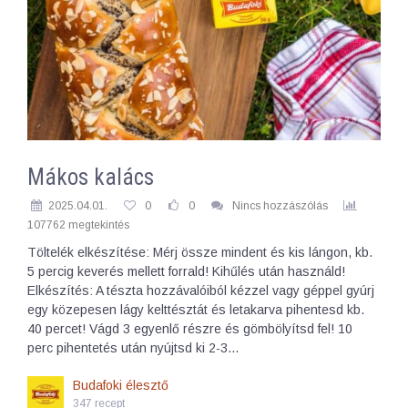
Mákos kalács
2025.04.01.
0
0
Nincs hozzászólás
107762 megtekintés
Töltelék elkészítése: Mérj össze mindent és kis lángon, kb.
5 percig keverés mellett forrald! Kihűlés után használd!
Elkészítés: A tészta hozzávalóiból kézzel vagy géppel gyúrj
egy közepesen lágy kelttésztát és letakarva pihentesd kb.
40 percet! Vágd 3 egyenlő részre és gömbölyítsd fel! 10
perc pihentetés után nyújtsd ki 2-3…
Budafoki élesztő
347 recept