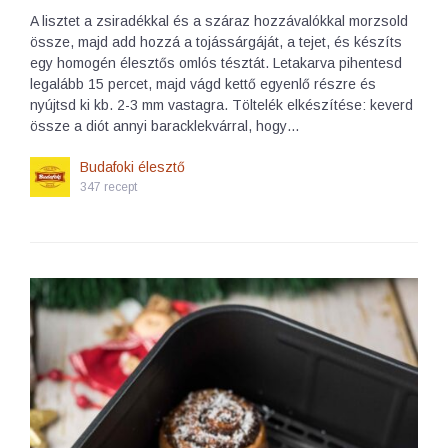
A lisztet a zsiradékkal és a száraz hozzávalókkal morzsold
össze, majd add hozzá a tojássárgáját, a tejet, és készíts
egy homogén élesztős omlós tésztát. Letakarva pihentesd
legalább 15 percet, majd vágd kettő egyenlő részre és
nyújtsd ki kb. 2-3 mm vastagra. Töltelék elkészítése: keverd
össze a diót annyi baracklekvárral, hogy…
Budafoki élesztő
347 recept