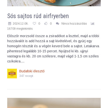
Sós sajtos rúd airfryerben
2024.12.06.
0
0
Nincs hozzászólás
16709 megtekintés
Előszőr morzsold össze a zsiradékot a liszttel, majd a többi
hozzávalót is add hozzá a sajt kivételével, és gyúrj egy
homogén tésztát és a végén keverd bele a sajtot. Letakarva
pihentesd legalább 10-15 percet. Nyújtsd ki kb. ujjnyi
vastagra és kb. 20 cm szélesre, majd vágd 1-1,5 cm széles
csíkokra.…
Budafoki élesztő
347 recept