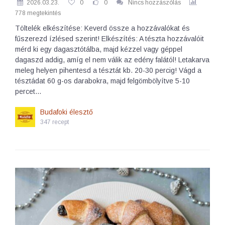
2026.03.23.
0
0
Nincs hozzászólás
778 megtekintés
Töltelék elkészítése: Keverd össze a hozzávalókat és
fűszerezd ízlésed szerint! Elkészítés: A tészta hozzávalóit
mérd ki egy dagasztótálba, majd kézzel vagy géppel
dagaszd addig, amíg el nem válik az edény falától! Letakarva
meleg helyen pihentesd a tésztát kb. 20-30 percig! Vágd a
tésztádat 60 g-os darabokra, majd felgömbölyítve 5-10
percet…
Budafoki élesztő
347 recept