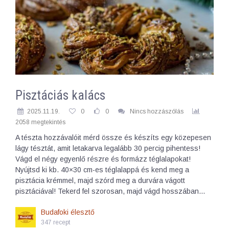
Pisztáciás kalács
2025.11.19.
0
0
Nincs hozzászólás
2058 megtekintés
A tészta hozzávalóit mérd össze és készíts egy közepesen
lágy tésztát, amit letakarva legalább 30 percig pihentess!
Vágd el négy egyenlő részre és formázz téglalapokat!
Nyújtsd ki kb. 40×30 cm-es téglalappá és kend meg a
pisztácia krémmel, majd szórd meg a durvára vágott
pisztáciával! Tekerd fel szorosan, majd vágd hosszában…
Budafoki élesztő
347 recept