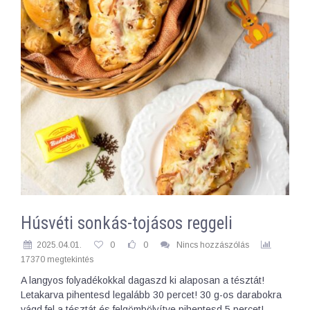
Húsvéti sonkás-tojásos reggeli
2025.04.01.
0
0
Nincs hozzászólás
17370 megtekintés
A langyos folyadékokkal dagaszd ki alaposan a tésztát!
Letakarva pihentesd legalább 30 percet! 30 g-os darabokra
vágd fel a tésztát és felgömbölyítve pihentesd 5 percet!