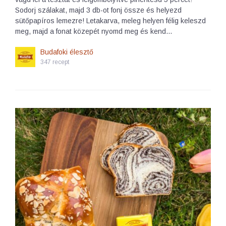
Sodorj szálakat, majd 3 db-ot fonj össze és helyezd
sütőpapíros lemezre! Letakarva, meleg helyen félig keleszd
meg, majd a fonat közepét nyomd meg és kend…
Budafoki élesztő
347 recept