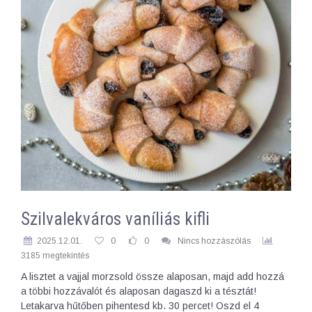
Szilvalekváros vaníliás kifli
2025.12.01.
0
0
Nincs hozzászólás
3185 megtekintés
A lisztet a vajjal morzsold össze alaposan, majd add hozzá
a többi hozzávalót és alaposan dagaszd ki a tésztát!
Letakarva hűtőben pihentesd kb. 30 percet! Oszd el 4