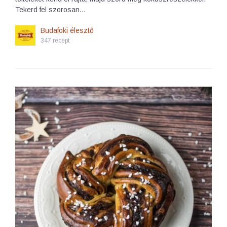
Tekerd fel szorosan…
Budafoki élesztő
347 recept