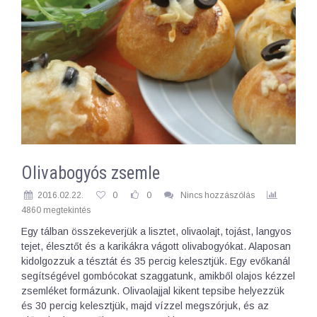
Olivabogyós zsemle
2016.02.22.
0
0
Nincs hozzászólás
4860 megtekintés
Egy tálban összekeverjük a lisztet, olivaolajt, tojást, langyos
tejet, élesztőt és a karikákra vágott olivabogyókat. Alaposan
kidolgozzuk a tésztát és 35 percig kelesztjük. Egy evőkanál
segítségével gombócokat szaggatunk, amikből olajos kézzel
zsemléket formázunk. Olivaolajjal kikent tepsibe helyezzük
és 30 percig kelesztjük, majd vízzel megszórjuk, és az