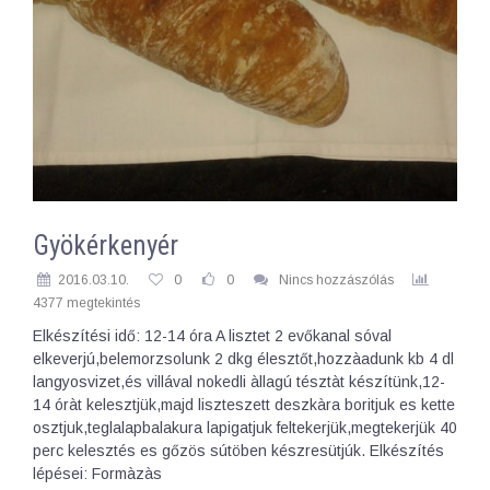
Gyökérkenyér
2016.03.10.
0
0
Nincs hozzászólás
4377 megtekintés
Elkészítési idő: 12-14 óra A lisztet 2 evőkanal sóval
elkeverjú,belemorzsolunk 2 dkg élesztőt,hozzàadunk kb 4 dl
langyosvizet,és villával nokedli àllagú tésztàt készítünk,12-
14 óràt kelesztjük,majd liszteszett deszkàra boritjuk es kette
osztjuk,teglalapbalakura lapigatjuk feltekerjük,megtekerjük 40
perc kelesztés es gőzös sútöben készresütjúk. Elkészítés
lépései: Formàzàs