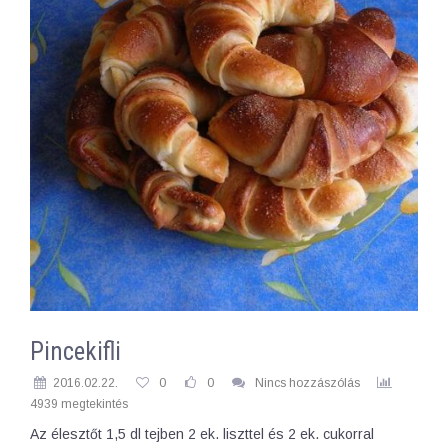
Pincekifli
2016.02.22.
0
0
Nincs hozzászólás
4939 megtekintés
Az élesztőt 1,5 dl tejben 2 ek. liszttel és 2 ek. cukorral