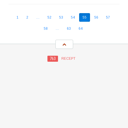
1
2
…
52
53
54
55
56
57
58
…
63
64
763
RECEPT