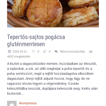
Tepertős-sajtos pogácsa
gluténmentesen
2016.03.11.
0
0
Nincs hozzászólás
4432 megtekintés
A lisztet a dagasztóüstbe mértem, hozzáadtam az élesztőt,
a tojásokat, a sót, az útifű maghéjat a puha tepertőt és a
puha sertészsírt, majd a tejfölt hozzáadagolva elkezdtem
dagasztani. Annyi tejfölt adjunk hozzá, hogy lágy de ne
ragacsos tészta legyen a végeredmény. Ezután
kelesztőtálba tesszük, duplájára kelesszük meg. Kelés után
lisztezett…
Anonymous