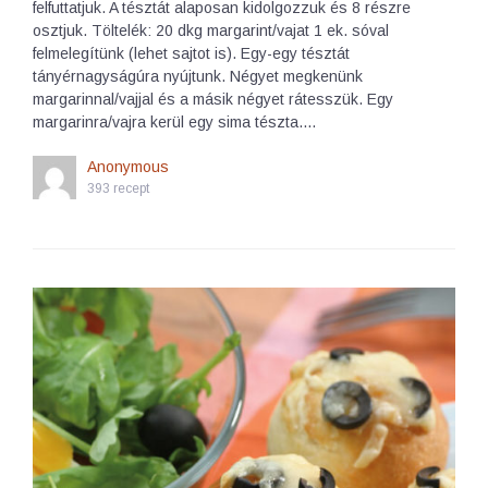
felfuttatjuk. A tésztát alaposan kidolgozzuk és 8 részre
osztjuk. Töltelék: 20 dkg margarint/vajat 1 ek. sóval
felmelegítünk (lehet sajtot is). Egy-egy tésztát
tányérnagyságúra nyújtunk. Négyet megkenünk
margarinnal/vajjal és a másik négyet rátesszük. Egy
margarinra/vajra kerül egy sima tészta.…
Anonymous
393 recept