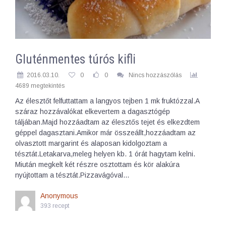
Gluténmentes túrós kifli
2016.03.10.
0
0
Nincs hozzászólás
4689 megtekintés
Az élesztőt felfuttattam a langyos tejben 1 mk fruktózzal.A
száraz hozzávalókat elkevertem a dagasztógép
táljában.Majd hozzáadtam az élesztős tejet és elkezdtem
géppel dagasztani.Amikor már összeállt,hozzáadtam az
olvasztott margarint és alaposan kidolgoztam a
tésztát.Letakarva,meleg helyen kb. 1 órát hagytam kelni.
Miután megkelt két részre osztottam és kör alakúra
nyújtottam a tésztát.Pizzavágóval…
Anonymous
393 recept