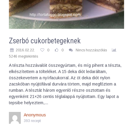
Zserbó cukorbetegeknek
2016.02.22.
0
0
Nincs hozzászólás
5246 megtekintés
A tészta hozzávalóit összegyúrtam, és míg pihent a tészta,
elkészítettem a tölteléket. A 15 deka diót ledaráltam,
összekevertem a nyírfacukorral. Az öt deka diót nylon
zacskóban nyújtófával durvára törtem, majd megfőztem a
rumban. A tésztát három egyenlő részre osztottam és
egyenként 21×26 centis téglalappá nyújtottam. Egy lapot a
tepsibe helyeztem,…
Anonymous
393 recept