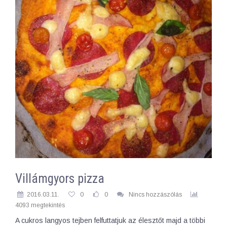
Villámgyors pizza
2016.03.11.
0
0
Nincs hozzászólás
4093 megtekintés
A cukros langyos tejben felfuttatjuk az élesztőt majd a többi