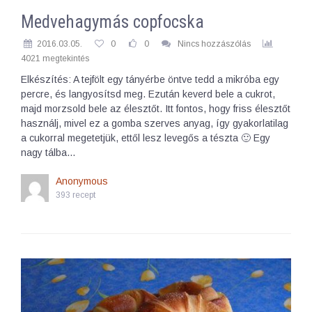
Medvehagymás copfocska
2016.03.05.
0
0
Nincs hozzászólás
4021 megtekintés
Elkészítés: A tejfölt egy tányérbe öntve tedd a mikróba egy
percre, és langyosítsd meg. Ezután keverd bele a cukrot,
majd morzsold bele az élesztőt. Itt fontos, hogy friss élesztőt
használj, mivel ez a gomba szerves anyag, így gyakorlatilag
a cukorral megetetjük, ettől lesz levegős a tészta 🙂 Egy
nagy tálba…
Anonymous
393 recept