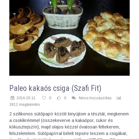
Paleo kakaós csiga (Szafi Fit)
2016.03.11.
0
0
Nincs hozzászólás
3812 megtekintés
2 szilikonos sütőpapír között kinyújtom a tésztát, megkenem
a csokikrémmel (összekeverve a kakaópor, cukor és
kókusztejszín), majd olajos kézzel óvatosan feltekerem,
felszeletelem. Sütőpapírral bélelt tepsire teszem a csigákat,