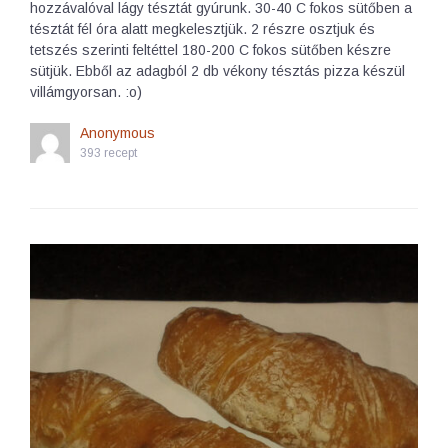
hozzávalóval lágy tésztát gyúrunk. 30-40 C fokos sütőben a
tésztát fél óra alatt megkelesztjük. 2 részre osztjuk és
tetszés szerinti feltéttel 180-200 C fokos sütőben készre
sütjük. Ebből az adagból 2 db vékony tésztás pizza készül
villámgyorsan. :o)
Anonymous
393 recept