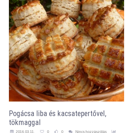
Pogácsa liba és kacsatepertővel,
tökmaggal
2016.03.11.
0
0
Nincs hozzászólás