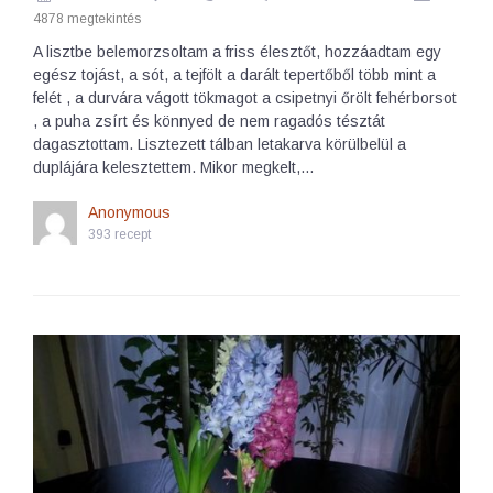
4878 megtekintés
A lisztbe belemorzsoltam a friss élesztőt, hozzáadtam egy
egész tojást, a sót, a tejfölt a darált tepertőből több mint a
felét , a durvára vágott tökmagot a csipetnyi őrölt fehérborsot
, a puha zsírt és könnyed de nem ragadós tésztát
dagasztottam. Lisztezett tálban letakarva körülbelül a
duplájára kelesztettem. Mikor megkelt,…
Anonymous
393 recept