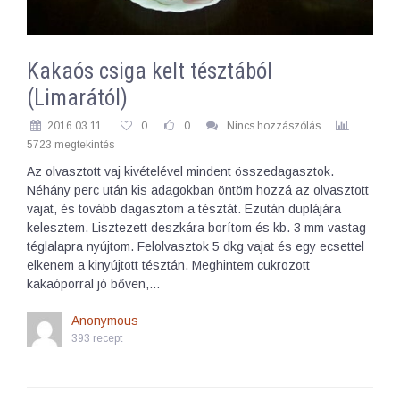
Kakaós csiga kelt tésztából
(Limarától)
2016.03.11.
0
0
Nincs hozzászólás
5723 megtekintés
Az olvasztott vaj kivételével mindent összedagasztok.
Néhány perc után kis adagokban öntöm hozzá az olvasztott
vajat, és tovább dagasztom a tésztát. Ezután duplájára
kelesztem. Lisztezett deszkára borítom és kb. 3 mm vastag
téglalapra nyújtom. Felolvasztok 5 dkg vajat és egy ecsettel
elkenem a kinyújtott tésztán. Meghintem cukrozott
kakaóporral jó bőven,…
Anonymous
393 recept