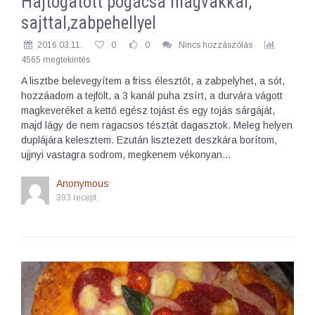
Hajtogatott pogácsa magvakkal,
sajttal,zabpehellyel
2016.03.11.
0
0
Nincs hozzászólás
4565 megtekintés
A lisztbe belevegyítem a friss élesztőt, a zabpelyhet, a sót,
hozzáadom a tejfölt, a 3 kanál puha zsírt, a durvára vágott
magkeveréket a kettő egész tojást és egy tojás sárgáját,
majd lágy de nem ragacsos tésztát dagasztok. Meleg helyen
duplájára kelesztem. Ezután lisztezett deszkára borítom,
ujjnyi vastagra sodrom, megkenem vékonyan…
Anonymous
393 recept