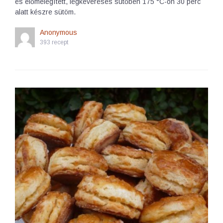
és előmelegített, légkeveréses sütőben 175 °C-on 30 perc
alatt készre sütöm.
Anonymous
393 recept