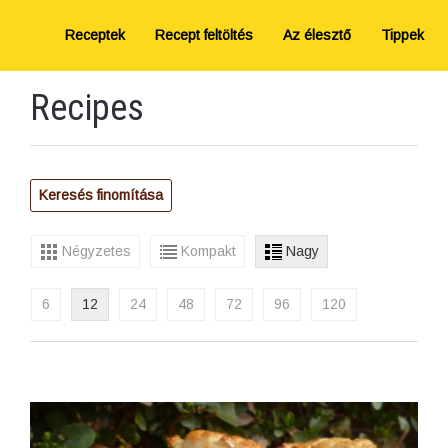
Receptek
Recept feltöltés
Az élesztő
Tippek
Recipes
Keresés finomítása
Négyzetes
Kompakt
Nagy
6
12
24
48
72
96
120