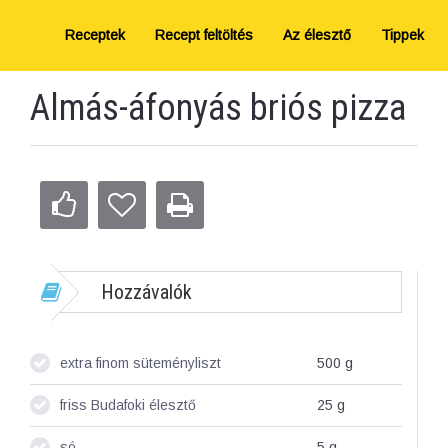
Receptek
Recept feltöltés
Az élesztő
Tippek
Almás-áfonyás briós pizza
Hozzávalók
extra finom süteményliszt
500
g
friss Budafoki élesztő
25
g
só
5
g