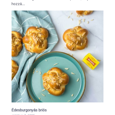
hozzá…
Édesburgonyás briós