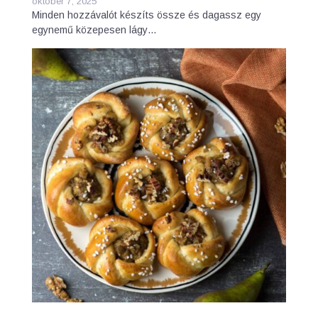
október 7, 2025
Minden hozzávalót készíts össze és dagassz egy
egynemű közepesen lágy…