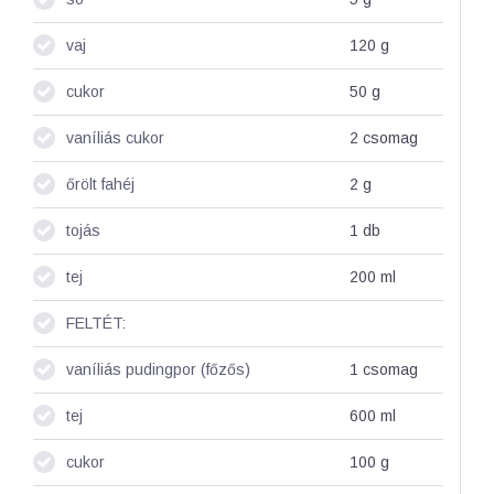
vaj
120
g
cukor
50
g
vaníliás cukor
2
csomag
őrölt fahéj
2
g
tojás
1
db
tej
200
ml
FELTÉT:
vaníliás pudingpor (főzős)
1
csomag
tej
600
ml
cukor
100
g