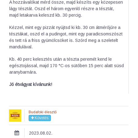
A hozzávalókat mérd össze, majd készíts egy közepesen
lágy tésztát. Oszd el három egyenlő részre a tésztát,
majd letakarva keleszd kb. 30 percig.
Kézzel, mint egy pizzát nyújtsd ki kb. 30 cm átmérőjűre a
tésztákat, oszd el a pudingot, mint egy paradicsomszószt
és tett rá a friss gyümölcsöket is. Szórd meg a szeletelt
mandulával.
Kb. 40 perc kelesztés után a tészta peremét kend le
egésztojással, majd 170 °C-os sütőben 15 perc alatt süsd
aranybarnára.
Jó étvágyat kívánunk!
Budafoki élesztő
Követés
2023.08.02.