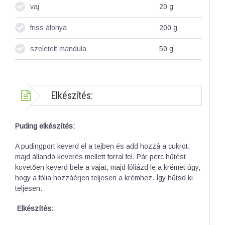
vaj
20
g
friss áfonya
200
g
szeletelt mandula
50
g
Elkészítés:
Puding elkészítés:
A pudingport keverd el a tejben és add hozzá a cukrot,
majd állandó keverés mellett forral fel. Pár perc hűtést
követően keverd bele a vajat, majd fóliázd le a krémet úgy,
hogy a fólia hozzáérjen teljesen a krémhez. Így hűtsd ki
teljesen.
Elkészítés: