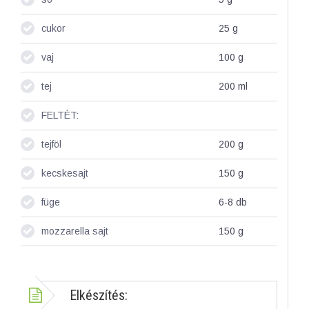
cukor
25
g
vaj
100
g
tej
200
ml
FELTÉT:
tejföl
200
g
kecskesajt
150
g
füge
6-8
db
mozzarella sajt
150
g
Elkészítés: