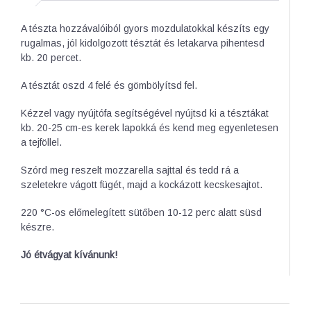
A tészta hozzávalóiból gyors mozdulatokkal készíts egy
rugalmas, jól kidolgozott tésztát és letakarva pihentesd
kb. 20 percet.
A tésztát oszd 4 felé és gömbölyítsd fel.
Kézzel vagy nyújtófa segítségével nyújtsd ki a tésztákat
kb. 20-25 cm-es kerek lapokká és kend meg egyenletesen
a tejföllel.
Szórd meg reszelt mozzarella sajttal és tedd rá a
szeletekre vágott fügét, majd a kockázott kecskesajtot.
220 °C-os előmelegített sütőben 10-12 perc alatt süsd
készre.
Jó étvágyat kívánunk!