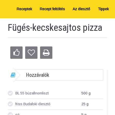
Receptek
Recept feltöltés
Az élesztő
Tippek
Fügés-kecskesajtos pizza
Hozzávalók
BL 55 búzafinomliszt
500
g
friss Budafoki élesztő
25
g
só
5
g