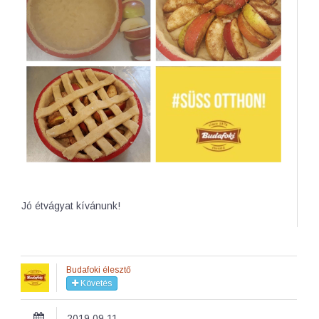
Jó étvágyat kívánunk!
Budafoki élesztő
Követés
2019.09.11.