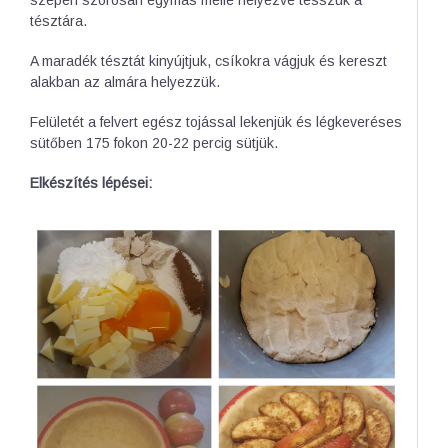
szépen szorosan egymás mellé helyezve tesszük a
tésztára.
A maradék tésztát kinyújtjuk, csíkokra vágjuk és kereszt
alakban az almára helyezzük.
Felületét a felvert egész tojással lekenjük és légkeveréses
sütőben 175 fokon 20-22 percig sütjük.
Elkészítés lépései: