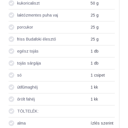
kukoricaliszt
50
g
laktózmentes puha vaj
25
g
porcukor
25
g
friss Budafoki élesztő
25
g
egész tojás
1
db
tojás sárgája
1
db
só
1
csipet
útifűmaghéj
1
kk
őrölt fahéj
1
kk
TÖLTELÉK:
alma
ízlés szerint