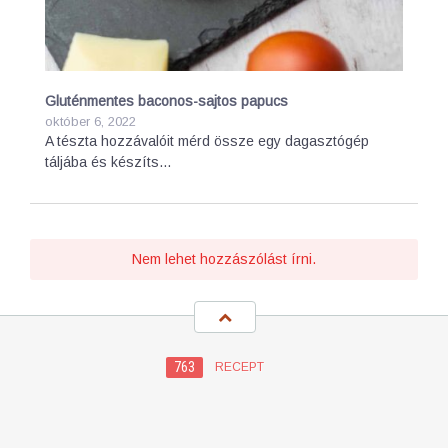
Gluténmentes baconos-sajtos papucs
október 6, 2022
A tészta hozzávalóit mérd össze egy dagasztógép
táljába és készíts…
Nem lehet hozzászólást írni.
763
RECEPT