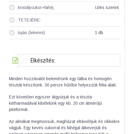
kristálycukor+fahéj
ízlés szerint
TETEJÉRE:
tojás (lekenni)
1
db
Elkészítés:
Minden hozzávalót belemérünk egy tálba és homogén
tésztát készítünk. 30 percre hűtőbe helyezzük fólia alatt.
Ezt követően egyszer átgyúrjuk és a tészta
kétharmadával kibélelünk egy kb. 20 cm átmérőjű
piteformát.
Az almákat megmossuk, magházat eltávolítjuk és cikkekre
vágjuk. Egy kevés cukorral és fahéjjal átkeverjük és