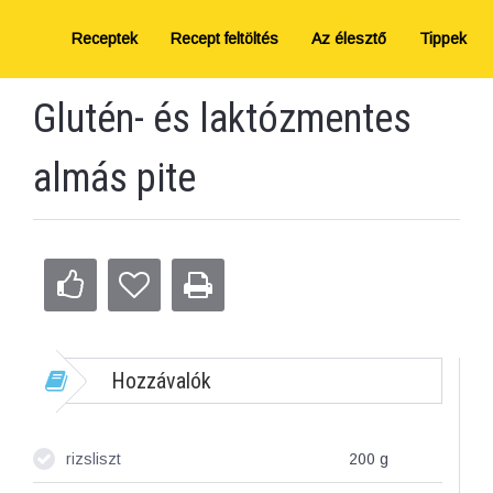
Receptek
Recept feltöltés
Az élesztő
Tippek
Glutén- és laktózmentes
almás pite
Hozzávalók
rizsliszt
200
g