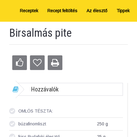
Receptek
Recept feltöltés
Az élesztő
Tippek
Birsalmás pite
Hozzávalók
OMLÓS TÉSZTA:
búzafinomliszt
250
g
friss Budafoki élesztő
25
g