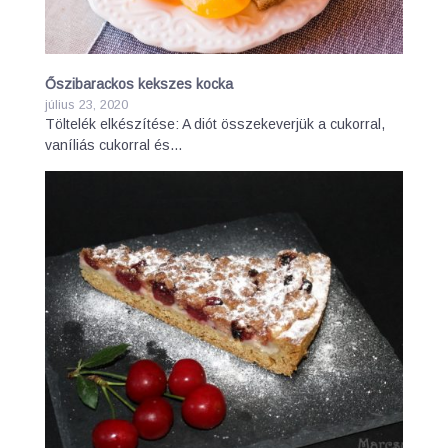
Őszibarackos kekszes kocka
július 23, 2020
Töltelék elkészítése: A diót összekeverjük a cukorral,
vaníliás cukorral és…