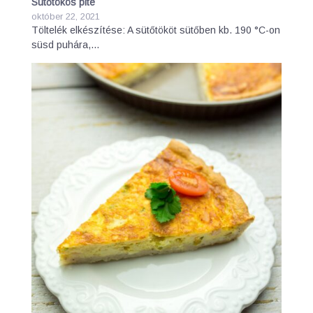
Sütőtökös pite
október 22, 2021
Töltelék elkészítése: A sütőtököt sütőben kb. 190 °C-on
süsd puhára,…