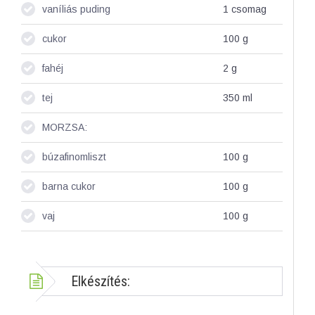
vaníliás puding
1
csomag
cukor
100
g
fahéj
2
g
tej
350
ml
MORZSA:
búzafinomliszt
100
g
barna cukor
100
g
vaj
100
g
Elkészítés: