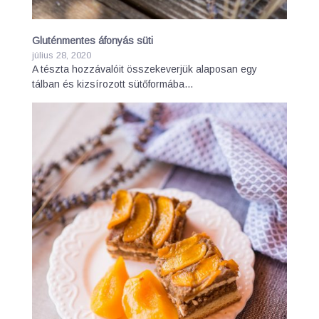
Gluténmentes áfonyás süti
július 28, 2020
A tészta hozzávalóit összekeverjük alaposan egy
tálban és kizsírozott sütőformába…