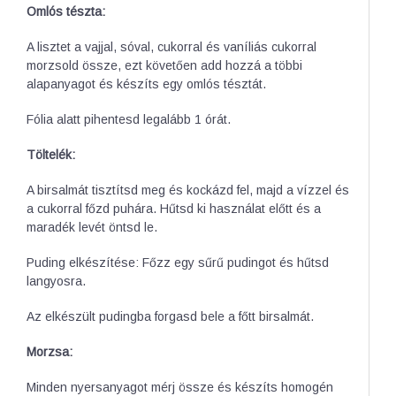
Omlós tészta:
A lisztet a vajjal, sóval, cukorral és vaníliás cukorral
morzsold össze, ezt követően add hozzá a többi
alapanyagot és készíts egy omlós tésztát.
Fólia alatt pihentesd legalább 1 órát.
Töltelék:
A birsalmát tisztítsd meg és kockázd fel, majd a vízzel és
a cukorral főzd puhára. Hűtsd ki használat előtt és a
maradék levét öntsd le.
Puding elkészítése: Főzz egy sűrű pudingot és hűtsd
langyosra.
Az elkészült pudingba forgasd bele a főtt birsalmát.
Morzsa:
Minden nyersanyagot mérj össze és készíts homogén