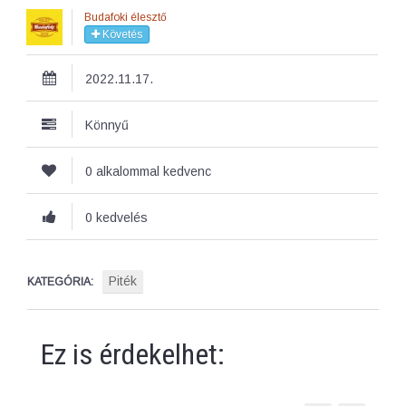
Budafoki élesztő
Követés
2022.11.17.
Könnyű
0 alkalommal kedvenc
0 kedvelés
Piték
KATEGÓRIA:
Ez is érdekelhet: