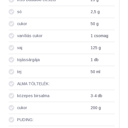
só
2,5
g
cukor
50
g
vaníliás cukor
1
csomag
vaj
125
g
tojássárgája
1
db
tej
50
ml
ALMA TÖLTELÉK:
közepes birsalma
3-4
db
cukor
200
g
PUDING: