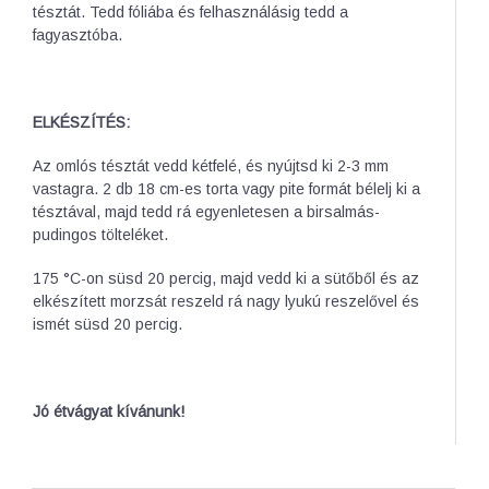
tésztát. Tedd fóliába és felhasználásig tedd a
fagyasztóba.
ELKÉSZÍTÉS:
Az omlós tésztát vedd kétfelé, és nyújtsd ki 2-3 mm
vastagra. 2 db 18 cm-es torta vagy pite formát bélelj ki a
tésztával, majd tedd rá egyenletesen a birsalmás-
pudingos tölteléket.
175 °C-on süsd 20 percig, majd vedd ki a sütőből és az
elkészített morzsát reszeld rá nagy lyukú reszelővel és
ismét süsd 20 percig.
Jó étvágyat kívánunk!