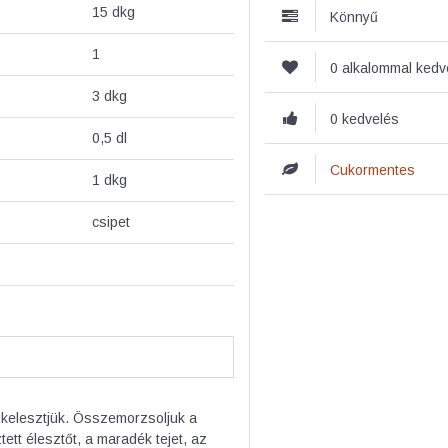
15
dkg
Könnyű
1
0 alkalommal ked
3
dkg
0 kedvelés
0,5
dl
Cukormentes
1
dkg
csipet
egkelesztjük. Összemorzsoljuk a
ett élesztőt, a maradék tejet, az