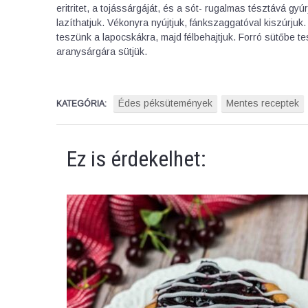
eritritet, a tojássárgáját, és a sót- rugalmas tésztává gyú
lazíthatjuk. Vékonyra nyújtjuk, fánkszaggatóval kiszúrjuk. 
teszünk a lapocskákra, majd félbehajtjuk. Forró sütőbe t
aranysárgára sütjük.
Édes péksütemények
Mentes receptek
KATEGÓRIA:
Ez is érdekelhet: