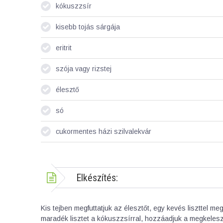
kókuszzsír
kisebb tojás sárgája
eritrit
szója vagy rizstej
élesztő
só
cukormentes házi szilvalekvár
Elkészítés:
Kis tejben megfuttatjuk az élesztőt, egy kevés liszttel m
maradék lisztet a kókuszzsírral, hozzáadjuk a megkeleszt