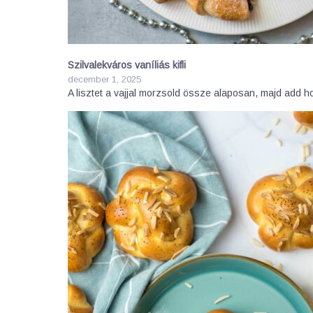
Szilvalekváros vaníliás kifli
december 1, 2025
A lisztet a vajjal morzsold össze alaposan, majd add