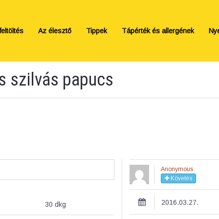
eltöltés
Az élesztő
Tippek
Tápérték és allergének
Ny
s szilvás papucs
Anonymous
Követés
2016.03.27.
30
dkg