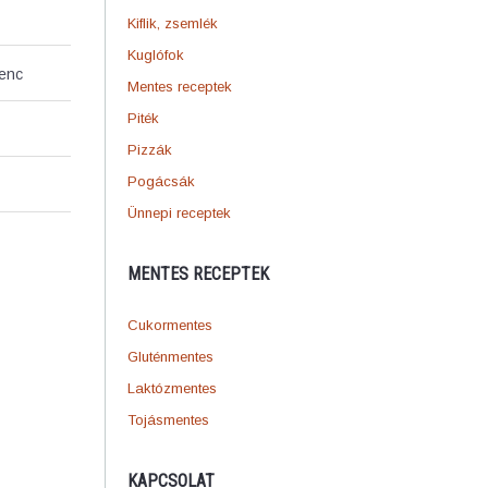
Kiflik, zsemlék
Kuglófok
venc
Mentes receptek
Piték
Pizzák
Pogácsák
Ünnepi receptek
MENTES RECEPTEK
Cukormentes
Gluténmentes
Laktózmentes
Tojásmentes
KAPCSOLAT