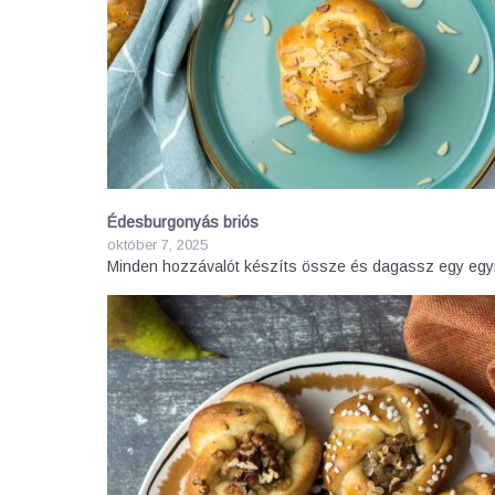
Édesburgonyás briós
október 7, 2025
Minden hozzávalót készíts össze és dagassz egy e