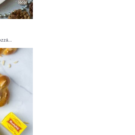
 hozzá…