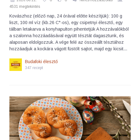
2016.06.22.
0
0
Nincs hozzászólás
4531 megtekintés
Kovászhoz (előző nap, 24 órával előtte készítjük): 100 g
liszt, 100 ml víz (kb.26 C°-os), egy csipetnyi élesztő, egy
tálban letakarva a konyhapulton pihentetjük A hozzávalókból
a szalonna hozzáadásával együtt tésztát dagasztunk, és
alaposan eldolgozzuk. A vége felé az összeállt tésztához
hozzáadjuk a kockára vágott füstölt sajtot, majd egy kicsit…
Budafoki élesztő
347 recept