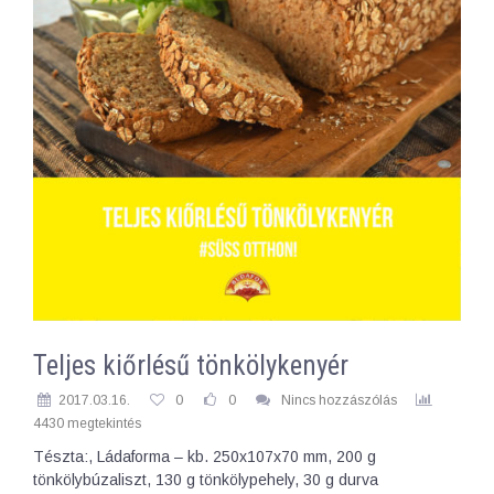
Teljes kiőrlésű tönkölykenyér
2017.03.16.
0
0
Nincs hozzászólás
4430 megtekintés
Tészta:, Ládaforma – kb. 250x107x70 mm, 200 g
tönkölybúzaliszt, 130 g tönkölypehely, 30 g durva