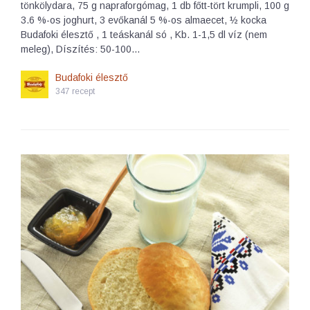
tönkölydara, 75 g napraforgómag, 1 db főtt-tört krumpli, 100 g
3.6 %-os joghurt, 3 evőkanál 5 %-os almaecet, ½ kocka
Budafoki élesztő , 1 teáskanál só , Kb. 1-1,5 dl víz (nem
meleg), Díszítés: 50-100…
Budafoki élesztő
347 recept