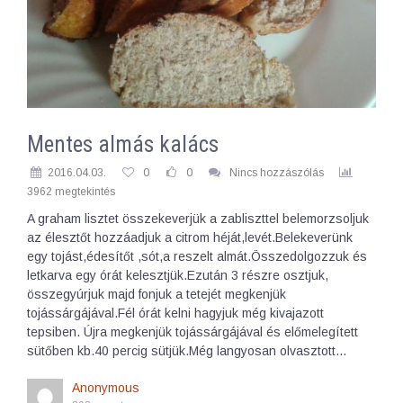
Mentes almás kalács
2016.04.03.
0
0
Nincs hozzászólás
3962 megtekintés
A graham lisztet összekeverjük a zabliszttel belemorzsoljuk
az élesztőt hozzáadjuk a citrom héját,levét.Belekeverünk
egy tojást,édesítőt ,sót,a reszelt almát.Összedolgozzuk és
letkarva egy órát kelesztjük.Ezután 3 részre osztjuk,
összegyúrjuk majd fonjuk a tetejét megkenjük
tojássárgájával.Fél órát kelni hagyjuk még kivajazott
tepsiben. Újra megkenjük tojássárgájával és előmelegített
sütőben kb.40 percig sütjük.Még langyosan olvasztott…
Anonymous