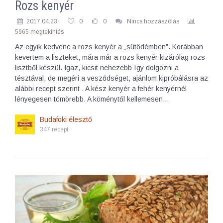
Rozs kenyér
2017.04.23.
0
0
Nincs hozzászólás
5965 megtekintés
Az egyik kedvenc a rozs kenyér a „sütödémben”. Korábban
kevertem a liszteket, mára már a rozs kenyér kizárólag rozs
lisztből készül. Igaz, kicsit nehezebb így dolgozni a
tésztával, de megéri a vesződséget, ajánlom kipróbálásra az
alábbi recept szerint . A kész kenyér a fehér kenyérnél
lényegesen tömörebb. A köménytől kellemesen…
Budafoki élesztő
347 recept