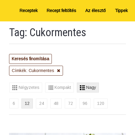
Receptek
Recept feltöltés
Az élesztő
Tippek
Tag: Cukormentes
Keresés finomítása
Címkék: Cukormentes
Négyzetes
Kompakt
Nagy
6
12
24
48
72
96
120