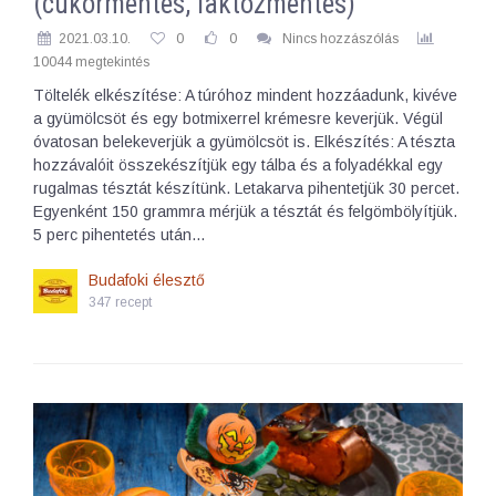
(cukormentes, laktózmentes)
2021.03.10.
0
0
Nincs hozzászólás
10044 megtekintés
Töltelék elkészítése: A túróhoz mindent hozzáadunk, kivéve
a gyümölcsöt és egy botmixerrel krémesre keverjük. Végül
óvatosan belekeverjük a gyümölcsöt is. Elkészítés: A tészta
hozzávalóit összekészítjük egy tálba és a folyadékkal egy
rugalmas tésztát készítünk. Letakarva pihentetjük 30 percet.
Egyenként 150 grammra mérjük a tésztát és felgömbölyítjük.
5 perc pihentetés után…
Budafoki élesztő
347 recept