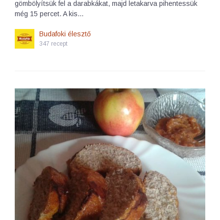
gömbölyítsük fel a darabkákat, majd letakarva pihentessük
még 15 percet. A kis…
Budafoki élesztő
347 recept