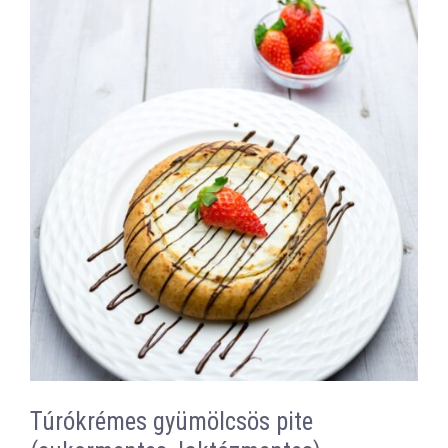
Túrókrémes gyümölcsös pite