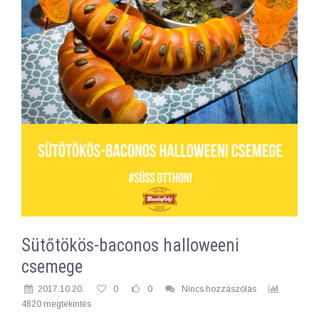
Sütőtökös-baconos halloweeni
csemege
2017.10.20.
0
0
Nincs hozzászólás
4820 megtekintés