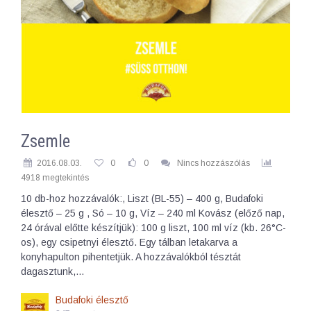
Zsemle
2016.08.03.
0
0
Nincs hozzászólás
4918 megtekintés
10 db-hoz hozzávalók:, Liszt (BL-55) – 400 g, Budafoki
élesztő – 25 g , Só – 10 g, Víz – 240 ml Kovász (előző nap,
24 órával előtte készítjük): 100 g liszt, 100 ml víz (kb. 26°C-
os), egy csipetnyi élesztő. Egy tálban letakarva a
konyhapulton pihentetjük. A hozzávalókból tésztát
dagasztunk,…
Budafoki élesztő