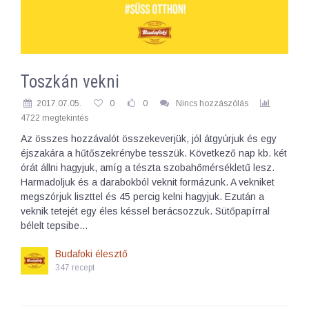
Toszkán vekni
2017.07.05.
0
0
Nincs hozzászólás
4722 megtekintés
Az összes hozzávalót összekeverjük, jól átgyúrjuk és egy
éjszakára a hűtőszekrénybe tesszük. Következő nap kb. két
órát állni hagyjuk, amíg a tészta szobahőmérsékletű lesz.
Harmadoljuk és a darabokból veknit formázunk. A vekniket
megszórjuk liszttel és 45 percig kelni hagyjuk. Ezután a
veknik tetejét egy éles késsel berácsozzuk. Sütőpapírral
bélelt tepsibe…
Budafoki élesztő
347 recept