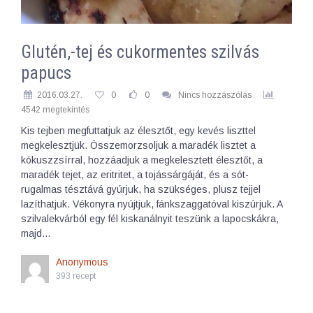
Glutén,-tej és cukormentes szilvás
papucs
2016.03.27.
0
0
Nincs hozzászólás
4542 megtekintés
Kis tejben megfuttatjuk az élesztőt, egy kevés liszttel
megkelesztjük. Összemorzsoljuk a maradék lisztet a
kókuszzsírral, hozzáadjuk a megkelesztett élesztőt, a
maradék tejet, az eritritet, a tojássárgáját, és a sót-
rugalmas tésztává gyúrjuk, ha szükséges, plusz tejjel
lazíthatjuk. Vékonyra nyújtjuk, fánkszaggatóval kiszúrjuk. A
szilvalekvárból egy fél kiskanálnyit teszünk a lapocskákra,
majd…
Anonymous
393 recept