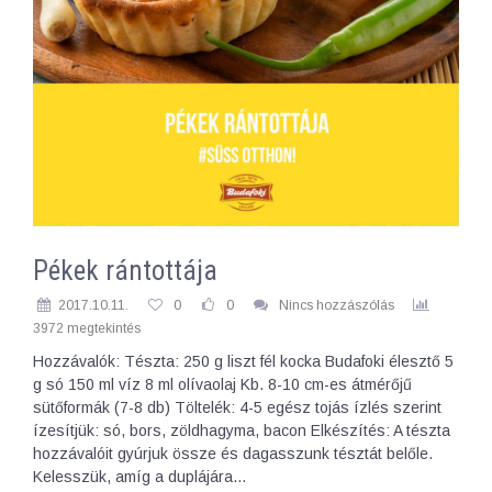
Pékek rántottája
2017.10.11.
0
0
Nincs hozzászólás
3972 megtekintés
Hozzávalók: Tészta: 250 g liszt fél kocka Budafoki élesztő 5
g só 150 ml víz 8 ml olívaolaj Kb. 8-10 cm-es átmérőjű
sütőformák (7-8 db) Töltelék: 4-5 egész tojás ízlés szerint
ízesítjük: só, bors, zöldhagyma, bacon Elkészítés: A tészta
hozzávalóit gyúrjuk össze és dagasszunk tésztát belőle.
Kelesszük, amíg a duplájára…