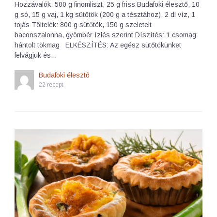
Hozzávalók: 500 g finomliszt, 25 g friss Budafoki élesztő, 10
g só, 15 g vaj, 1 kg sütőtök (200 g a tésztához), 2 dl víz, 1
tojás Töltelék: 800 g sütőtök, 150 g szeletelt
baconszalonna, gyömbér ízlés szerint Díszítés: 1 csomag
hántolt tökmag ELKÉSZÍTÉS: Az egész sütőtökünket
felvágjuk és…
Budafoki élesztő
22 recept