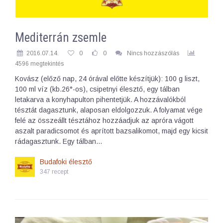
Mediterrán zsemle
2016.07.14.
0
0
Nincs hozzászólás
4596 megtekintés
Kovász (előző nap, 24 órával előtte készítjük): 100 g liszt,
100 ml víz (kb.26°-os), csipetnyi élesztő, egy tálban
letakarva a konyhapulton pihentetjük. A hozzávalókból
tésztát dagasztunk, alaposan eldolgozzuk. A folyamat vége
felé az összeállt tésztához hozzáadjuk az apróra vágott
aszalt paradicsomot és aprított bazsalikomot, majd egy kicsit
rádagasztunk. Egy tálban…
Budafoki élesztő
347 recept