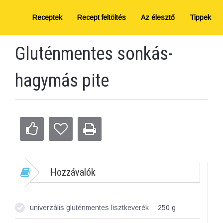
Receptek
Recept feltöltés
Az élesztő
Tippek
Gluténmentes sonkás-
hagymás pite
Hozzávalók
univerzális gluténmentes lisztkeverék
250
g