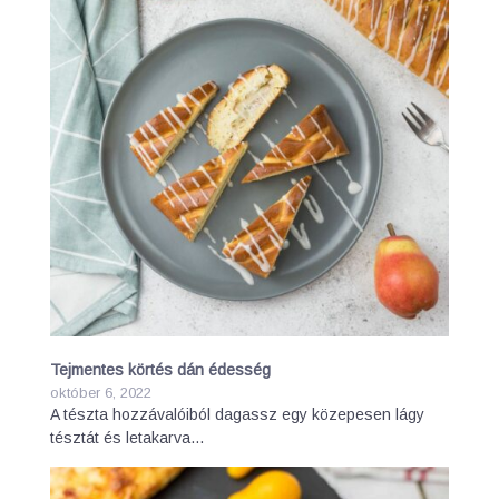
Tejmentes körtés dán édesség
október 6, 2022
A tészta hozzávalóiból dagassz egy közepesen lágy
tésztát és letakarva…