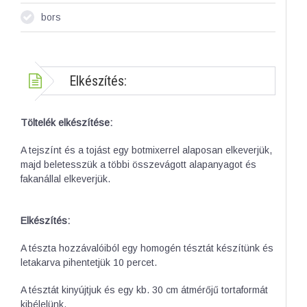
bors
Elkészítés:
Töltelék elkészítése:
A tejszínt és a tojást egy botmixerrel alaposan elkeverjük,
majd beletesszük a többi összevágott alapanyagot és
fakanállal elkeverjük.
Elkészítés:
A tészta hozzávalóiból egy homogén tésztát készítünk és
letakarva pihentetjük 10 percet.
A tésztát kinyújtjuk és egy kb. 30 cm átmérőjű tortaformát
kibélelünk.