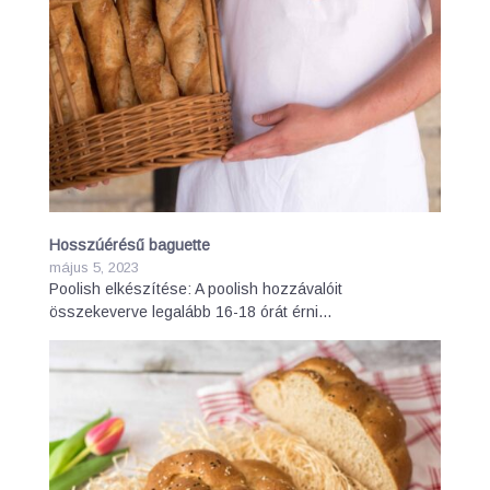
Hosszúérésű baguette
május 5, 2023
Poolish elkészítése: A poolish hozzávalóit
összekeverve legalább 16-18 órát érni…