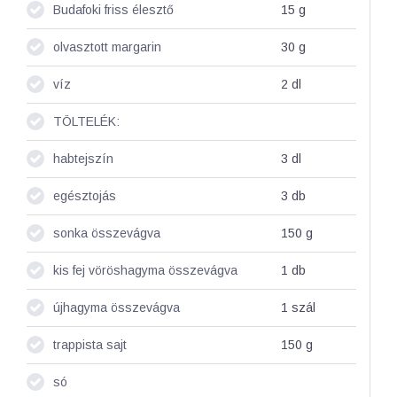
Budafoki friss élesztő
15
g
olvasztott margarin
30
g
víz
2
dl
TÖLTELÉK:
habtejszín
3
dl
egésztojás
3
db
sonka összevágva
150
g
kis fej vöröshagyma összevágva
1
db
újhagyma összevágva
1
szál
trappista sajt
150
g
só