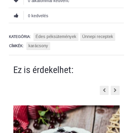
0 alkalommal kedvenc
0 kedvelés
Édes péksütemények
Ünnepi receptek
KATEGÓRIA:
karácsony
CÍMKÉK:
Ez is érdekelhet: