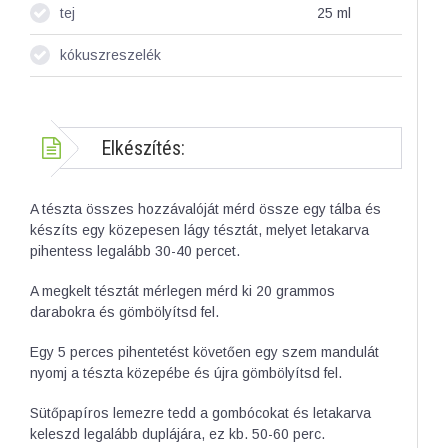
tej
25
ml
kókuszreszelék
Elkészítés:
A tészta összes hozzávalóját mérd össze egy tálba és
készíts egy közepesen lágy tésztát, melyet letakarva
pihentess legalább 30-40 percet.
A megkelt tésztát mérlegen mérd ki 20 grammos
darabokra és gömbölyítsd fel.
Egy 5 perces pihentetést követően egy szem mandulát
nyomj a tészta közepébe és újra gömbölyítsd fel.
Sütőpapíros lemezre tedd a gombócokat és letakarva
keleszd legalább duplájára, ez kb. 50-60 perc.