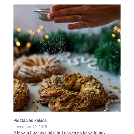
Pisztáciás kalács
november 19, 2025
A tészta hozzávalóit mérd össze és készíts egy