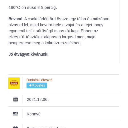
190°C-on süsd 8-9 percig.
Bevonó:
A csokoládét törd össze egy tálba és mikróban
olvaszd fel, majd keverd bele a vajat és a tejet, hogy
egynemű tejföl sűrűségű masszát kapj. Ebben az
elkészült tésztákat alaposan forgasd meg, majd
hempergesd meg a kókuszreszelékben.
Jó étvágyat kívánunk!
Budafoki élesztő
Követés
2021.12.06.
Könnyű