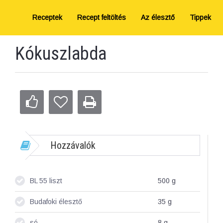
Receptek
Recept feltöltés
Az élesztő
Tippek
Kókuszlabda
Hozzávalók
BL 55 liszt
500
g
Budafoki élesztő
35
g
só
8
g