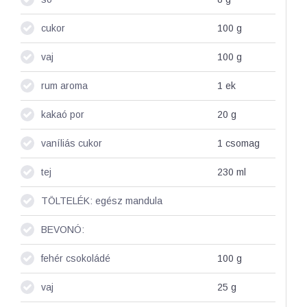
cukor
100
g
vaj
100
g
rum aroma
1
ek
kakaó por
20
g
vaníliás cukor
1
csomag
tej
230
ml
TÖLTELÉK: egész mandula
BEVONÓ:
fehér csokoládé
100
g
vaj
25
g