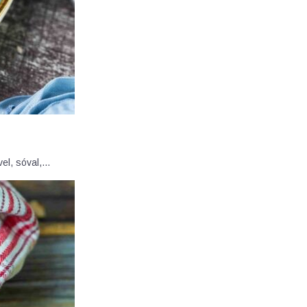
vel, sóval,…