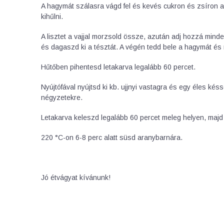
A hagymát szálasra vágd fel és kevés cukron és zsíron 
kihűlni.
A lisztet a vajjal morzsold össze, azután adj hozzá mind
és dagaszd ki a tésztát. A végén tedd bele a hagymát és
Hűtőben pihentesd letakarva legalább 60 percet.
Nyújtófával nyújtsd ki kb. ujjnyi vastagra és egy éles kés
négyzetekre.
Letakarva keleszd legalább 60 percet meleg helyen, majd f
220 °C-on 6-8 perc alatt süsd aranybarnára.
Jó étvágyat kívánunk!