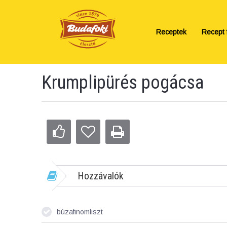
Receptek
Recept f
Krumplipürés pogácsa
Hozzávalók
búzafinomliszt