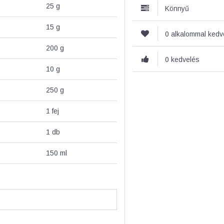
25
g
Könnyű
15
g
0 alkalommal ked
200
g
0 kedvelés
10
g
250
g
1
fej
1
db
150
ml