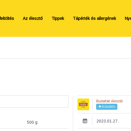
eltöltés
Az élesztő
Tippek
Tápérték és allergének
Ny
Budafoki élesztő
Követés
2023.01.27.
500
g