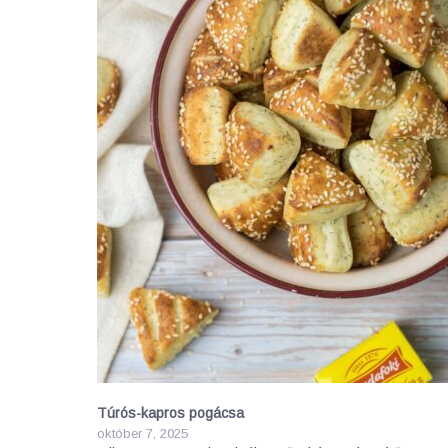
Túrós-kapros pogácsa
október 7, 2025