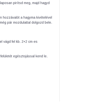
alaposan pirítsd meg, majd hagyd
en hozzávalót a hagyma kivételével
 még pár mozdulattal dolgozd bele.
sel vágd fel kb. 2×2 cm-es
elületét egésztojással kend le.