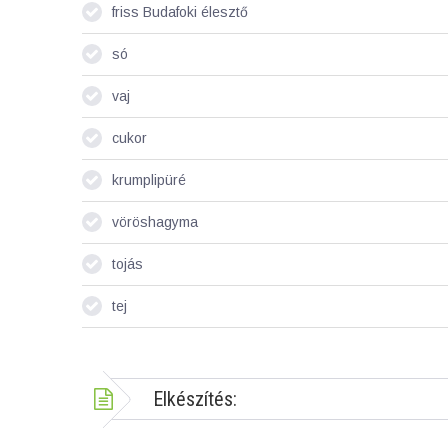
friss Budafoki élesztő
só
vaj
cukor
krumplipüré
vöröshagyma
tojás
tej
Elkészítés: