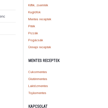
Kiflik, zsemlék
Kuglófok
venc
Mentes receptek
Piték
Pizzák
Pogácsák
Ünnepi receptek
MENTES RECEPTEK
Cukormentes
Gluténmentes
Laktózmentes
Tojásmentes
KAPCSOLAT