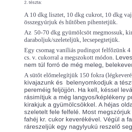
2. tészta:
A 10 dkg lisztet, 10 dkg cukrot, 10 dkg vajat
összegyúrjuk és hűtőben pihentetjük.
Az 50-70 dkg gyümölcsöt megmossuk, ki
daraboljuk/szeleteljük, lecsepegtetjük.
Egy csomag vaníliás pudingot felfőzünk 4 dl
cs. v. cukorral a megszokott módon.
Leves
nem túl forró de még meleg, belekeverü
A sütőt előmelegítjük 150 fokra (légkever
kivajazunk és
belenyomkodjuk a tészt
pereméig feljöjjön. Ha kell, késsel lev
rásimítjuk a még langyos/képlékeny p
kirakjuk a gyümölcsökkel. A héjas old
szeletelt fele felfelé. Most megszórju
fahéj kr. cukor keverékével. Végül a fa
ráreszeljük egy nagylyukú reszelő seg