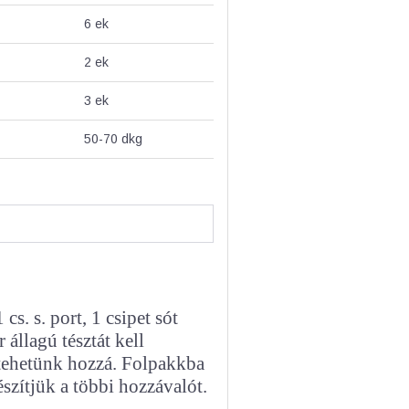
6
ek
2
ek
3
ek
50-70
dkg
cs. s. port, 1 csipet sót
 állagú tésztát kell
t tehetünk hozzá. Folpakkba
szítjük a többi hozzávalót.