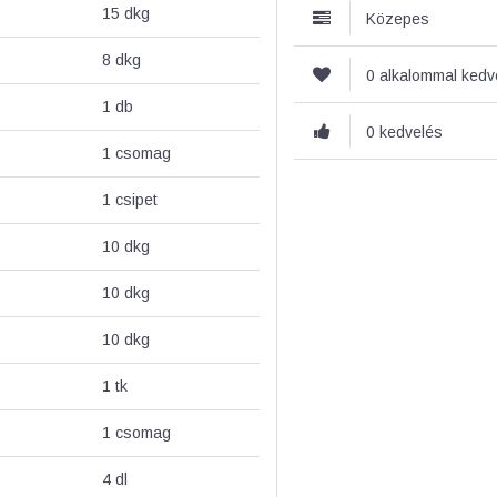
15
dkg
Közepes
8
dkg
0 alkalommal ked
1
db
0 kedvelés
1
csomag
1
csipet
10
dkg
10
dkg
10
dkg
1
tk
1
csomag
4
dl