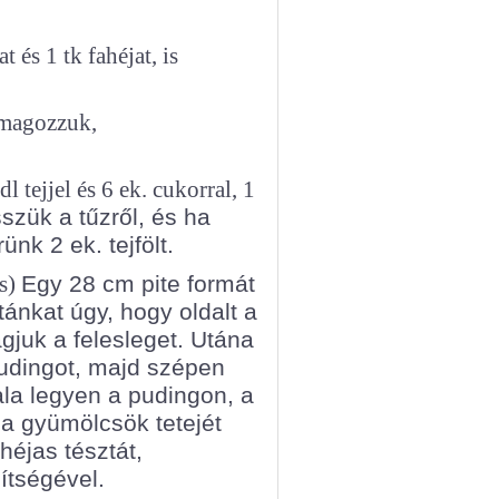
 és 1 tk fahéjat, is
magozzuk,
 tejjel és 6 ek. cukorral, 1
szük a tűzről, és ha
nk 2 ek. tejfölt.
és)
Egy 28 cm pite formát
ánkat úgy, hogy oldalt a
ágjuk a felesleget.
Utána
udingot, majd szépen
ala legyen a pudingon, a
k a gyümölcsök tetejét
héjas tésztát,
ítségével.