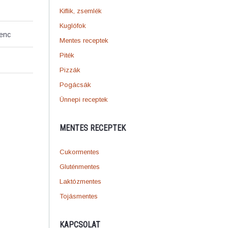
Kiflik, zsemlék
Kuglófok
venc
Mentes receptek
Piték
Pizzák
Pogácsák
Ünnepi receptek
MENTES RECEPTEK
Cukormentes
Gluténmentes
Laktózmentes
Tojásmentes
KAPCSOLAT