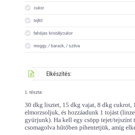
cukor
tejföl
fahéjas kristálycukor
meggy, / barack, / szilva
Elkészítés:
1. tészta:
30 dkg lisztet, 15 dkg vajat, 8 dkg cukrot, 1 
elmorzsoljuk, és hozzáadunk 1 tojást (linzer
gyúrjunk). Ha kell egy csöpp tejet/tejszín
csomagolva hűtőben pihentetjük, amíg elké