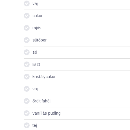
vaj
cukor
tojás
sütőpor
só
liszt
kristálycukor
vaj
őrölt fahéj
vaníliás puding
tej