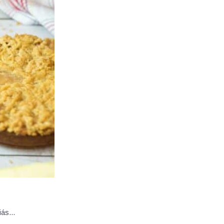
íliás…