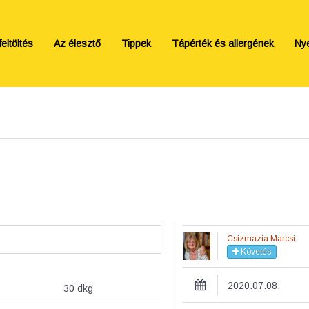
eltöltés
Az élesztő
Tippek
Tápérték és allergének
Ny
Csizmazia Marcsi
Követés
2020.07.08.
30
dkg