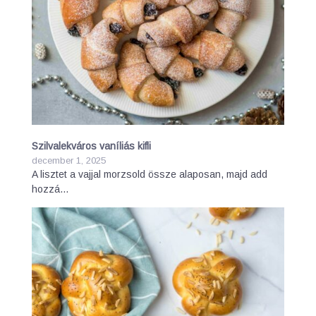
Szilvalekváros vaníliás kifli
december 1, 2025
A lisztet a vajjal morzsold össze alaposan, majd add
hozzá…