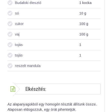
Budafoki élesztő
1
kocka
só
10
g
cukor
100
g
vaj
100
g
tojás
1
tojás
1
reszelt mandula
Elkészítés:
Az alapanyagokból egy homogén tésztát állítunk össze.
Alaposan eldogozzuk, egy órát pihentetjük.