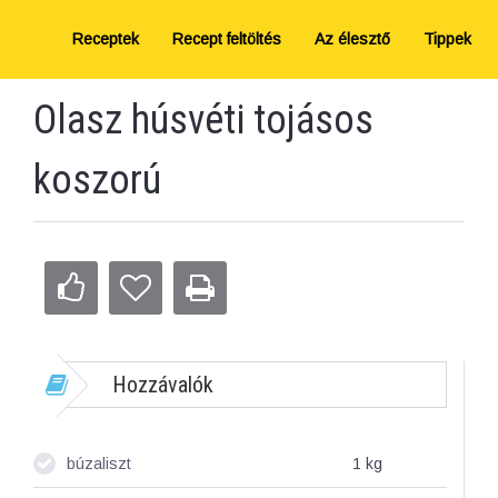
Receptek
Recept feltöltés
Az élesztő
Tippek
Olasz húsvéti tojásos
koszorú
Hozzávalók
búzaliszt
1
kg