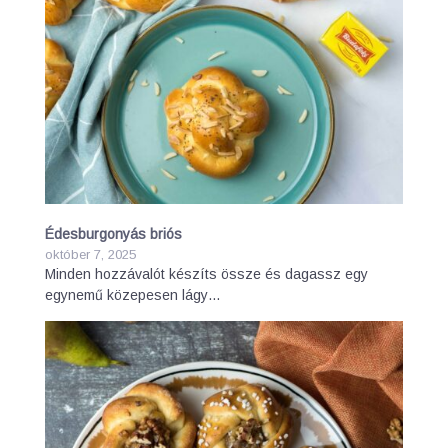
Édesburgonyás briós
október 7, 2025
Minden hozzávalót készíts össze és dagassz egy
egynemű közepesen lágy…