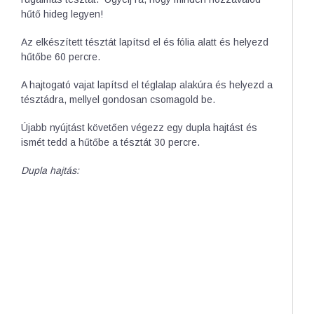
hűtő hideg legyen!
Az elkészített tésztát lapítsd el és fólia alatt és helyezd
hűtőbe 60 percre.
A hajtogató vajat lapítsd el téglalap alakúra és helyezd a
tésztádra, mellyel gondosan csomagold be.
Újabb nyújtást követően végezz egy dupla hajtást és
ismét tedd a hűtőbe a tésztát 30 percre.
Dupla hajtás: