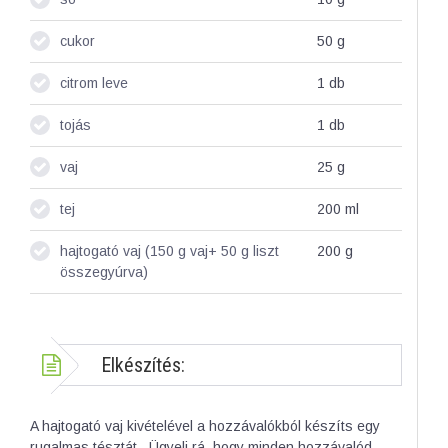
cukor
50
g
citrom leve
1
db
tojás
1
db
vaj
25
g
tej
200
ml
hajtogató vaj (150 g vaj+ 50 g liszt
200
g
összegyúrva)
Elkészítés:
A hajtogató vaj kivételével a hozzávalókból készíts egy
rugalmas tésztát. Ügyelj rá, hogy minden hozzávalód