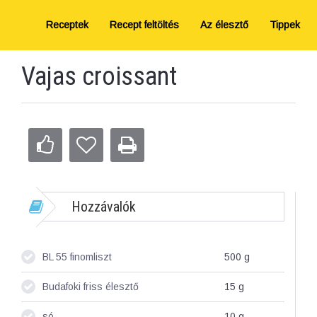
Receptek
Recept feltöltés
Az élesztő
Tippek
Vajas croissant
Hozzávalók
BL 55 finomliszt
500
g
Budafoki friss élesztő
15
g
só
10
g