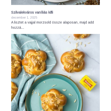
Szilvalekváros vaníliás kifli
december 1, 2025
A lisztet a vajjal morzsold össze alaposan, majd add
hozzá…