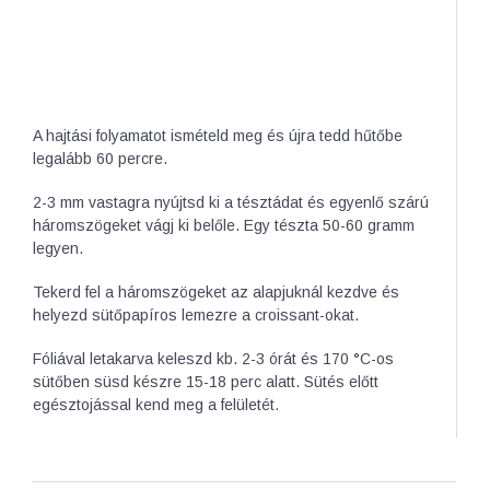
A hajtási folyamatot ismételd meg és újra tedd hűtőbe
legalább 60 percre.
2-3 mm vastagra nyújtsd ki a tésztádat és egyenlő szárú
háromszögeket vágj ki belőle. Egy tészta 50-60 gramm
legyen.
Tekerd fel a háromszögeket az alapjuknál kezdve és
helyezd sütőpapíros lemezre a croissant-okat.
Fóliával letakarva keleszd kb. 2-3 órát és 170 °C-os
sütőben süsd készre 15-18 perc alatt. Sütés előtt
egésztojással kend meg a felületét.