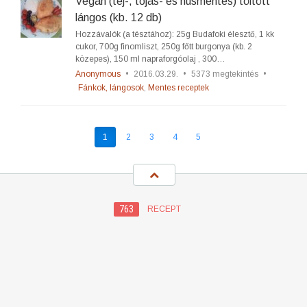
Vegán (tej-, tojás- és húsmentes) töltött
lángos (kb. 12 db)
Hozzávalók (a tésztához): 25g Budafoki élesztő, 1 kk
cukor, 700g finomliszt, 250g főtt burgonya (kb. 2
közepes), 150 ml napraforgóolaj , 300…
Anonymous
•
2016.03.29.
•
5373 megtekintés
•
Fánkok, lángosok
,
Mentes receptek
1
2
3
4
5
763
RECEPT