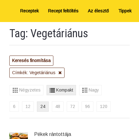
Receptek
Recept feltöltés
Az élesztő
Tippek
Tag: Vegetáriánus
Keresés finomítása
Címkék: Vegetáriánus
Négyzetes
Kompakt
Nagy
6
12
24
48
72
96
120
Pékek rántottája