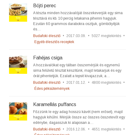
Böjti perec
A tészta minden hozzávalóját összekeverjük egy sima
tésztává és kb. 10 percig letakarva pihenni hagyjuk.
Ezután 60 grammos darabokra osztjuk, gömbölyítjük
és…
Budafoki élesztő
•
2017.03.09.
•
5027 megtekintés
•
Egyéb élesztős receptek
Fahéjas csiga
A hozzávalókat egy tálban összemérjük és egynemű
sima felületű tésztát készítünk, majd letakarjuk és egy
órát pihentetjük. Ezalatt a tepsit kivajazzuk, a…
Budafoki élesztő
•
2017.01.12.
•
4800 megtekintés
•
Édes péksütemények
Karamellás puffancs
Főzzünk le egy adag hosszú kávét (nem erőset), majd
hagyjuk kihűlni. Mérjük össze az összes összetevőt egy
edénybe, dagasszuk ki alaposan a…
Budafoki élesztő
•
2016.12.06.
•
4651 megtekintés
•