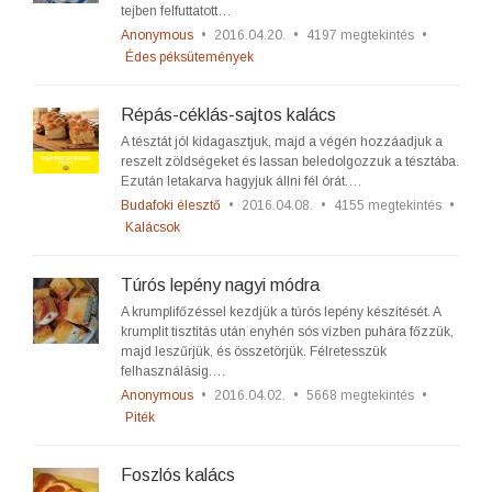
tejben felfuttatott…
Anonymous
•
2016.04.20.
•
4197 megtekintés
•
Édes péksütemények
Répás-céklás-sajtos kalács
A tésztát jól kidagasztjuk, majd a végén hozzáadjuk a
reszelt zöldségeket és lassan beledolgozzuk a tésztába.
Ezután letakarva hagyjuk állni fél órát.…
Budafoki élesztő
•
2016.04.08.
•
4155 megtekintés
•
Kalácsok
Túrós lepény nagyi módra
A krumplifőzéssel kezdjük a túrós lepény készítését. A
krumplit tisztítás után enyhén sós vízben puhára főzzük,
majd leszűrjük, és összetörjük. Félretesszük
felhasználásig.…
Anonymous
•
2016.04.02.
•
5668 megtekintés
•
Piték
Foszlós kalács