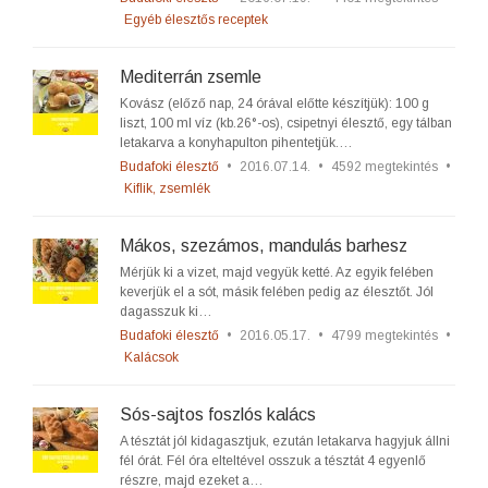
Egyéb élesztős receptek
Mediterrán zsemle
Kovász (előző nap, 24 órával előtte készítjük): 100 g
liszt, 100 ml víz (kb.26°-os), csipetnyi élesztő, egy tálban
letakarva a konyhapulton pihentetjük.…
Budafoki élesztő
•
2016.07.14.
•
4592 megtekintés
•
Kiflik, zsemlék
Mákos, szezámos, mandulás barhesz
Mérjük ki a vizet, majd vegyük ketté. Az egyik felében
keverjük el a sót, másik felében pedig az élesztőt. Jól
dagasszuk ki…
Budafoki élesztő
•
2016.05.17.
•
4799 megtekintés
•
Kalácsok
Sós-sajtos foszlós kalács
A tésztát jól kidagasztjuk, ezután letakarva hagyjuk állni
fél órát. Fél óra elteltével osszuk a tésztát 4 egyenlő
részre, majd ezeket a…