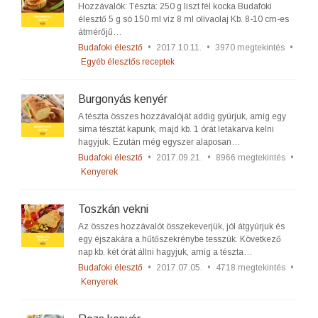
Hozzávalók: Tészta: 250 g liszt fél kocka Budafoki
élesztő 5 g só 150 ml víz 8 ml olívaolaj Kb. 8-10 cm-es
átmérőjű…
Budafoki élesztő
•
2017.10.11.
•
3970 megtekintés
•
Egyéb élesztős receptek
Burgonyás kenyér
A tészta összes hozzávalóját addig gyúrjuk, amíg egy
sima tésztát kapunk, majd kb. 1 órát letakarva kelni
hagyjuk. Ezután még egyszer alaposan…
Budafoki élesztő
•
2017.09.21.
•
8966 megtekintés
•
Kenyerek
Toszkán vekni
Az összes hozzávalót összekeverjük, jól átgyúrjuk és
egy éjszakára a hűtőszekrénybe tesszük. Következő
nap kb. két órát állni hagyjuk, amíg a tészta…
Budafoki élesztő
•
2017.07.05.
•
4718 megtekintés
•
Kenyerek