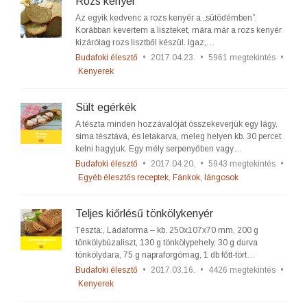
Rozs kenyér
Az egyik kedvenc a rozs kenyér a „sütödémben”.
Korábban kevertem a liszteket, mára már a rozs kenyér
kizárólag rozs lisztből készül. Igaz,…
Budafoki élesztő
•
2017.04.23.
•
5961 megtekintés
•
Kenyerek
Sült egérkék
A tészta minden hozzávalóját összekeverjük egy lágy,
sima tésztává, és letakarva, meleg helyen kb. 30 percet
kelni hagyjuk. Egy mély serpenyőben vagy…
Budafoki élesztő
•
2017.04.20.
•
5943 megtekintés
•
Egyéb élesztős receptek
,
Fánkok, lángosok
Teljes kiőrlésű tönkölykenyér
Tészta:, Ládaforma – kb. 250x107x70 mm, 200 g
tönkölybúzaliszt, 130 g tönkölypehely, 30 g durva
tönkölydara, 75 g napraforgómag, 1 db főtt-tört…
Budafoki élesztő
•
2017.03.16.
•
4426 megtekintés
•
Kenyerek