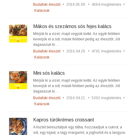
Budafoki élesztő
•
2016.05.09.
•
4564 megtekintés
•
Kalácsok
Mákos és szezámos sós fejes kalács
Mérjük ki a vizet, majd vegyük ketté. Az egyik felében
keverjük el a sót, másik felében pedig az élesztőt. Jól
dagasszuk ki…
Budafoki élesztő
•
2016.04.29.
•
4791 megtekintés
•
Kalácsok
Mini sós kalács
Mérjük ki a vizet, majd vegyük ketté. Az egyik felében
keverjük el a sót, másik felében pedig az élesztőt. Jól
dagasszuk ki…
Budafoki élesztő
•
2016.04.21.
•
5392 megtekintés
•
Kalácsok
Kapros túrókrémes croissant
A lisztet beleszitáljuk egy tálba, hozzáadjuk a cukrot, a
sót, egy tojást, a lágy margarint, a joghurtot és a langyos