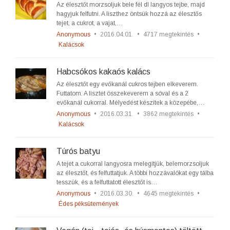
Az élesztőt morzsoljuk bele fél dl langyos tejbe, majd
hagyjuk felfutni. A liszthez öntsük hozzá az élesztős
tejet, a cukrot, a vajat,…
Anonymous
•
2016.04.01.
•
4717 megtekintés
•
Kalácsok
Habcsókos kakaós kalács
Az élesztőt egy evőkanál cukros tejben elkeverem.
Futtatom. A lisztet összekeverem a sóval és a 2
evőkanál cukorral. Mélyedést készítek a közepébe,…
Anonymous
•
2016.03.31.
•
3862 megtekintés
•
Kalácsok
Túrós batyu
A tejet a cukorral langyosra melegítjük, belemorzsoljuk
az élesztőt, és felfuttatjuk. A többi hozzávalókat egy tálba
tesszük, és a felfuttatott élesztőt is…
Anonymous
•
2016.03.30.
•
4645 megtekintés
•
Édes péksütemények