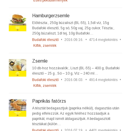
Édes péksütemények
Hamburgerzsemle
Előtészta:, 250g búzaliszt (BL-55), 1,5dl víz, 15g
Budafoki élesztő, 5g só, 50g vaj, 25g cukor, Tészta:,
250g búzaliszt, 1dl tej, 10g Budafoki…
Budafoki élesztő
•
2016.09.16.
•
4714 megtekintés
•
Kiflik, zsemlék
Zsemle
10 db-hoz hozzávalók:, Liszt (BL-55) – 400 g, Budafoki
élesztő – 25 g , Só – 10 g, Víz – 240 ml…
Budafoki élesztő
•
2016.08.03.
•
4914 megtekintés
•
Kiflik, zsemlék
Paprikás fatörzs
A tésztát bedagasztjuk (paprika nélkül), dagasztás után
pedig elfelezzük. Az egyik feléhez hozzáadjuk a
paprikát, majd ismét átdagasztjuk. A bedagasztott
tésztákat (külön…
Budafoki élesztő
•
2016.07.19.
•
4401 megtekintés
•