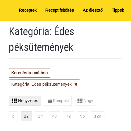
Receptek
Recept feltöltés
Az élesztő
Tippek
Kategória: Édes
péksütemények
Keresés finomítása
Kategória: Édes péksütemények
Négyzetes
Kompakt
Nagy
6
12
24
48
72
96
120