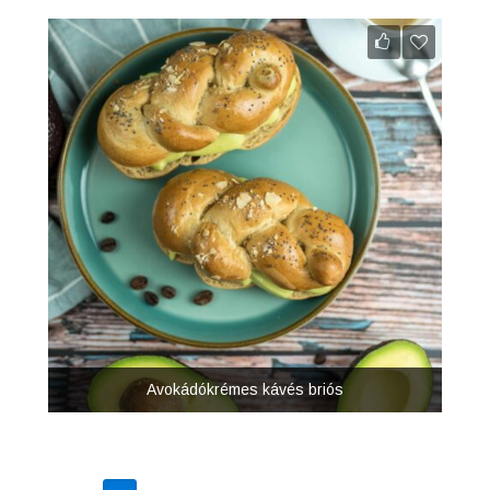
Avokádókrémes kávés briós