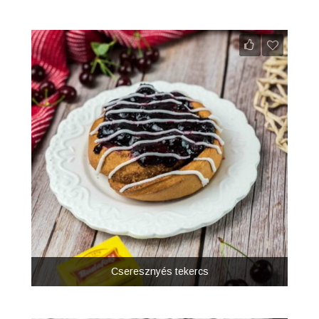
Cseresznyés tekercs