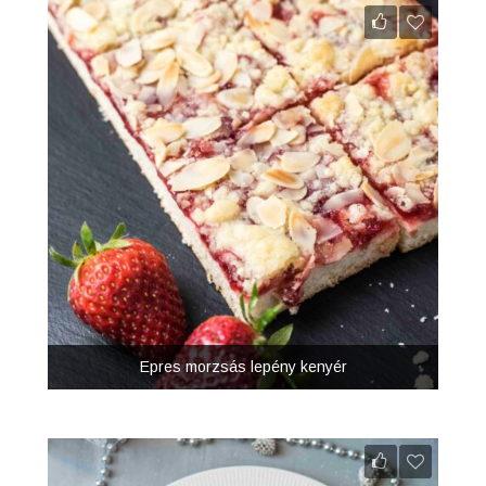
Epres morzsás lepény kenyér