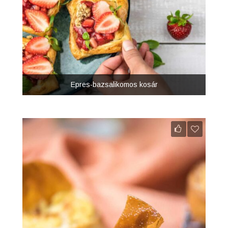
Epres-bazsalikomos kosár