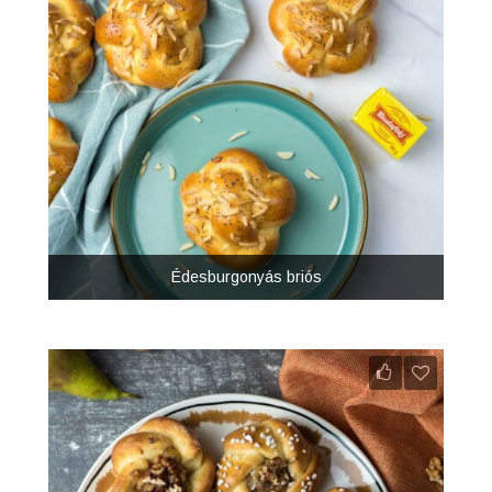
Édesburgonyás briós