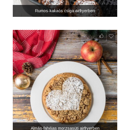
Rumos-kakaós csiga airfryerben
Almás-fahéjas morzsasüti airfryerben