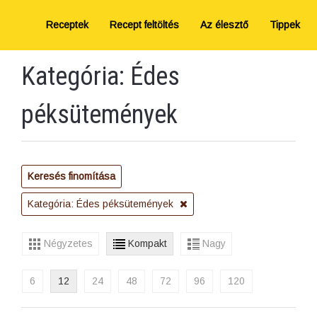
Receptek
Recept feltöltés
Az élesztő
Tippek
Kategória: Édes
péksütemények
Keresés finomítása
Kategória: Édes péksütemények
Négyzetes
Kompakt
Nagy
6
12
24
48
72
96
120