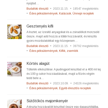
nyújtsd…
Budafoki élesztő
•
2023.11.15.
•
18547 megtekintés
•
Édes péksütemények
,
Kalácsok
,
Ünnepi receptek
Gesztenyés kifli
A lisztet, az ízesítő anyagokat és a zsiradékot morzsold
össze, majd add hozzá a többi hozzávalót, és készíts
gyors mozdulatokkal egy közepesen…
Budafoki élesztő
•
2023.11.15.
•
39792 megtekintés
•
Édes péksütemények
,
Kiflik, zsemlék
Körtés alagút
Töltelék elkészítése: A pudingport készítsd el a 400 ml tej
és 100 g cukor hozzáadásával, majd a főzés végén
tedd bele a…
Budafoki élesztő
•
2023.10.09.
•
24326 megtekintés
•
Édes péksütemények
,
Egyéb élesztős receptek
Sütőtökös majomkenyér
A tészta hozzávalóit készítsd össze egy dagasztótálba,