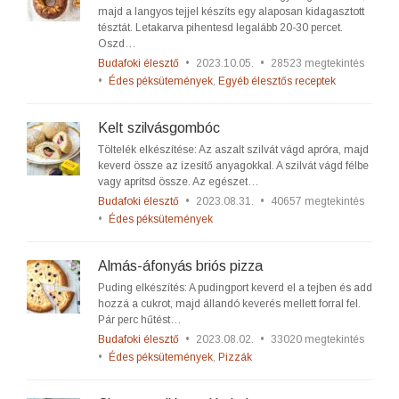
majd a langyos tejjel készíts egy alaposan kidagasztott
tésztát. Letakarva pihentesd legalább 20-30 percet.
Oszd…
Budafoki élesztő
•
2023.10.05.
•
28523 megtekintés
•
Édes péksütemények
,
Egyéb élesztős receptek
Kelt szilvásgombóc
Töltelék elkészítése: Az aszalt szilvát vágd apróra, majd
keverd össze az ízesítő anyagokkal. A szilvát vágd félbe
vagy aprítsd össze. Az egészet…
Budafoki élesztő
•
2023.08.31.
•
40657 megtekintés
•
Édes péksütemények
Almás-áfonyás briós pizza
Puding elkészítés: A pudingport keverd el a tejben és add
hozzá a cukrot, majd állandó keverés mellett forral fel.
Pár perc hűtést…
Budafoki élesztő
•
2023.08.02.
•
33020 megtekintés
•
Édes péksütemények
,
Pizzák