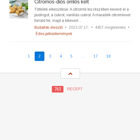
Citromos-diós omlós kelt
Töltelék elkészítése: A citromlé kis részében keverd el a
pudingot, a cukrot, vaníliás cukrot. A maradék citromlevet
forrald fel, majd a kikevert…
Budafoki élesztő
•
2023.07.17.
•
4457 megtekintés
•
Édes péksütemények
1
2
3
4
5
…
17
18
763
RECEPT