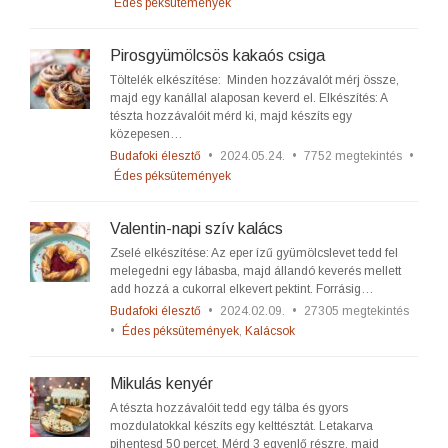
Édes péksütemények
Pirosgyümölcsös kakaós csiga
Töltelék elkészítése: Minden hozzávalót mérj össze,
majd egy kanállal alaposan keverd el. Elkészítés: A
tészta hozzávalóit mérd ki, majd készíts egy
közepesen…
Budafoki élesztő
•
2024.05.24.
•
7752 megtekintés
•
Édes péksütemények
Valentin-napi szív kalács
Zselé elkészítése: Az eper ízű gyümölcslevet tedd fel
melegedni egy lábasba, majd állandó keverés mellett
add hozzá a cukorral elkevert pektint. Forrásig…
Budafoki élesztő
•
2024.02.09.
•
27305 megtekintés
•
Édes péksütemények
,
Kalácsok
Mikulás kenyér
A tészta hozzávalóit tedd egy tálba és gyors
mozdulatokkal készíts egy kelttésztát. Letakarva
pihentesd 50 percet. Mérd 3 egyenlő részre, majd