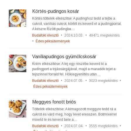
Körtés-pudingos kosár
Körtés töltelék elkészítse: A pudinghoz tedd a tejbe a
cukrot, vaníliás cukrot, körtét és keverd el a pudingporral.
A készre főzött pudingba…
Budafoki élesztő
•
2024.10.03.
•
49471 megtekintés
•
Édes péksütemények
Vaníliapudingos gyümölcskosár
Krém elkészítése: A tej egy részébe keverd ki a
pudingport a tojássárgájával, majd a maradék tejet a
tejszínnel forrald fel. Hőkiegyenlítés után…
Budafoki élesztő
•
2024.07.05.
•
3023 megtekintés
•
Édes péksütemények
Meggyes fonott briós
Töltelék elkészítése: A kimagozott meggyre tedd rá a
cukrot és várd meg, hogy levet eresszen. Botmixerrel
mixeld le és keverd bele a…
Budafoki élesztő
•
2024.07.04.
•
3555 megtekintés
•