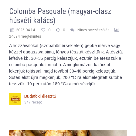
Colomba Pasquale (magyar-olasz
húsvéti kalács)
2025.04.14.
0
0
Nincs hozzászólás
24694 megtekintés
A hozzávalókat (szobahőmérsékleten) gépbe mérve vagy
kézzel dagasztva sima, fényes tésztát készítünk. A tésztát
lefedve kb. 30–35 percig kelesztjük, ezután beletesszük a
colomba pasquale formába. A megformázott kalácsot
lekenjük tojással, majd további 30–40 percig kelesztjük.
Sütés előtt újra megkenjük, 200 °C-ra előmelegített sütőbe
tesszük. 10 perc után 180 °C-ra mérsékeljük…
Budafoki élesztő
347 recept