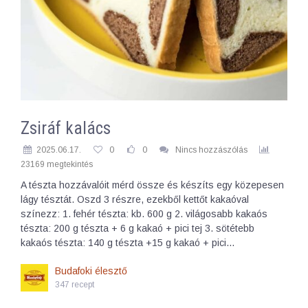
Zsiráf kalács
2025.06.17.
0
0
Nincs hozzászólás
23169 megtekintés
A tészta hozzávalóit mérd össze és készíts egy közepesen
lágy tésztát. Oszd 3 részre, ezekből kettőt kakaóval
színezz: 1. fehér tészta: kb. 600 g 2. világosabb kakaós
tészta: 200 g tészta + 6 g kakaó + pici tej 3. sötétebb
kakaós tészta: 140 g tészta +15 g kakaó + pici…
Budafoki élesztő
347 recept