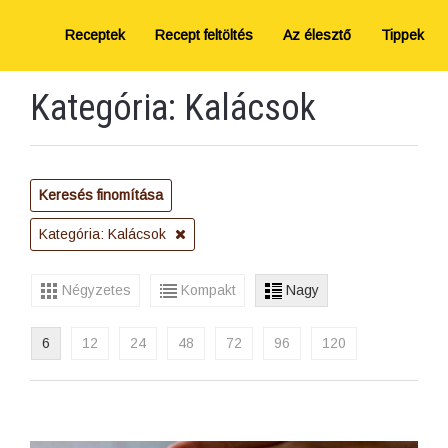
Receptek
Recept feltöltés
Az élesztő
Tippek
Kategória: Kalácsok
Keresés finomítása
Kategória: Kalácsok
Négyzetes
Kompakt
Nagy
6
12
24
48
72
96
120