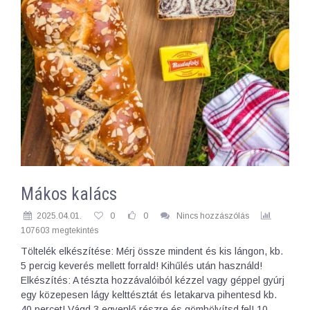
Mákos kalács
2025.04.01.
0
0
Nincs hozzászólás
107603 megtekintés
Töltelék elkészítése: Mérj össze mindent és kis lángon, kb.
5 percig keverés mellett forrald! Kihűlés után használd!
Elkészítés: A tészta hozzávalóiból kézzel vagy géppel gyúrj
egy közepesen lágy kelttésztát és letakarva pihentesd kb.
40 percet! Vágd 3 egyenlő részre és gömbölyítsd fel! 10