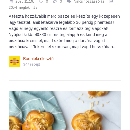
2025.11.19.
0
0
Nincs hozzászólás
2054 megtekintés
A tészta hozzávalóit mérd össze és készíts egy közepesen
lágy tésztát, amit letakarva legalább 30 percig pihentess!
Vágd el négy egyenlő részre és formázz téglalapokat!
Nyújtsd ki kb. 40×30 cm-es téglalappá és kend meg a
pisztácia krémmel, majd szórd meg a durvára vágott
pisztáciával! Tekerd fel szorosan, majd vágd hosszában…
Budafoki élesztő
347 recept