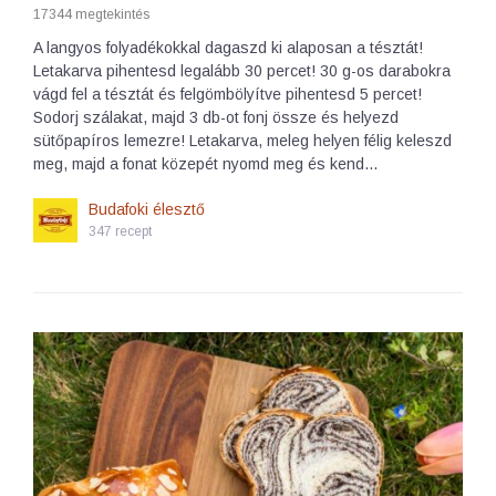
17344 megtekintés
A langyos folyadékokkal dagaszd ki alaposan a tésztát!
Letakarva pihentesd legalább 30 percet! 30 g-os darabokra
vágd fel a tésztát és felgömbölyítve pihentesd 5 percet!
Sodorj szálakat, majd 3 db-ot fonj össze és helyezd
sütőpapíros lemezre! Letakarva, meleg helyen félig keleszd
meg, majd a fonat közepét nyomd meg és kend…
Budafoki élesztő
347 recept