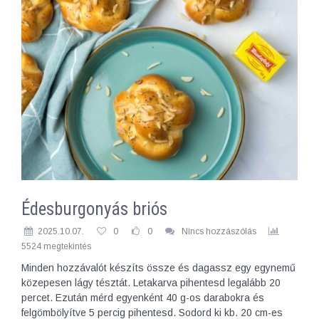
Édesburgonyás briós
2025.10.07.
0
0
Nincs hozzászólás
5524 megtekintés
Minden hozzávalót készíts össze és dagassz egy egynemű
közepesen lágy tésztát. Letakarva pihentesd legalább 20
percet. Ezután mérd egyenként 40 g-os darabokra és
felgömbölyítve 5 percig pihentesd. Sodord ki kb. 20 cm-es