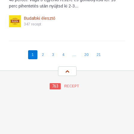
perc pihentetés után nyújtsd ki 2-3…
Budafoki élesztő
347 recept
1
2
3
4
…
20
21
763
RECEPT