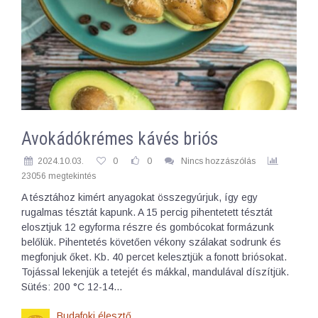
Avokádókrémes kávés briós
2024.10.03.
0
0
Nincs hozzászólás
23056 megtekintés
A tésztához kimért anyagokat összegyúrjuk, így egy
rugalmas tésztát kapunk. A 15 percig pihentetett tésztát
elosztjuk 12 egyforma részre és gombócokat formázunk
belőlük. Pihentetés követően vékony szálakat sodrunk és
megfonjuk őket. Kb. 40 percet kelesztjük a fonott briósokat.
Tojással lekenjük a tetejét és mákkal, mandulával díszítjük.
Sütés: 200 °C 12-14…
Budafoki élesztő