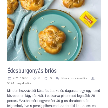
Édesburgonyás briós
2025.10.07.
0
0
Nincs hozzászólás
5524 megtekintés
Minden hozzávalót készíts össze és dagassz egy egynemű
közepesen lágy tésztát. Letakarva pihentesd legalább 20
percet. Ezután mérd egyenként 40 g-os darabokra és
felgömbölyítve 5 percig pihentesd. Sodord ki kb. 20 cm-es