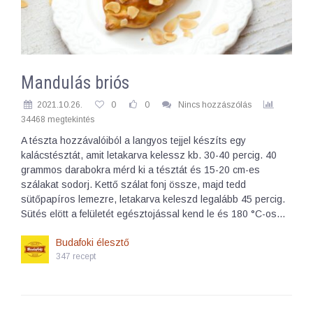
Mandulás briós
2021.10.26.
0
0
Nincs hozzászólás
34468 megtekintés
A tészta hozzávalóiból a langyos tejjel készíts egy
kalácstésztát, amit letakarva kelessz kb. 30-40 percig. 40
grammos darabokra mérd ki a tésztát és 15-20 cm-es
szálakat sodorj. Kettő szálat fonj össze, majd tedd
sütőpapíros lemezre, letakarva keleszd legalább 45 percig.
Sütés elött a felületét egésztojással kend le és 180 °C-os…
Budafoki élesztő
347 recept