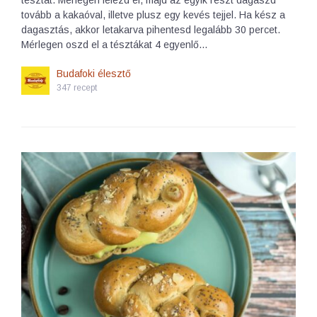
tésztát. Mérlegen felezd el, majd az egyik részt dagaszd
tovább a kakaóval, illetve plusz egy kevés tejjel. Ha kész a
dagasztás, akkor letakarva pihentesd legalább 30 percet.
Mérlegen oszd el a tésztákat 4 egyenlő…
Budafoki élesztő
347 recept