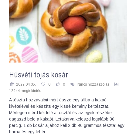
Húsvéti tojás kosár
2022.04.05.
0
0
Nincs hozzászólás
12944 megtekintés
A tészta hozzávalóit mért össze egy tálba a kakaó
kivételével és készíts egy kissé kemény kelttésztát.
Mérlegen mérd két felé a tésztát és az egyik részébe
dagaszd bele a kakaót. Letakarva keleszd legalább 30
percig. 1 db kosár aljához kell 2 db 40 grammos tészta: egy
barna és egy fehér.…