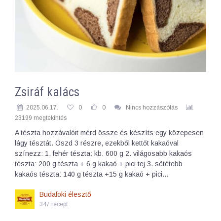
Zsiráf kalács
2025.06.17.
0
0
Nincs hozzászólás
23199 megtekintés
A tészta hozzávalóit mérd össze és készíts egy közepesen
lágy tésztát. Oszd 3 részre, ezekből kettőt kakaóval
színezz: 1. fehér tészta: kb. 600 g 2. világosabb kakaós
tészta: 200 g tészta + 6 g kakaó + pici tej 3. sötétebb
kakaós tészta: 140 g tészta +15 g kakaó + pici…
Budafoki élesztő
347 recept