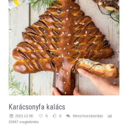
Karácsonyfa kalács
2022.12.08.
0
0
Nincs hozzászólás
33967 megtekintés