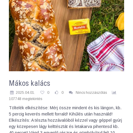
Mákos kalács
2025.04.01.
0
0
Nincs hozzászólás
107748 megtekintés
Töltelék elkészítése: Mérj össze mindent és kis lángon, kb.
5 percig keverés mellett forrald! Kihűlés után használd!
Elkészítés: A tészta hozzávalóiból kézzel vagy géppel gyúrj
egy közepesen lágy kelttésztát és letakarva pihentesd kb.
40 percet! Vágd 3 egyenlő részre és gömbölyítsd fel! 10