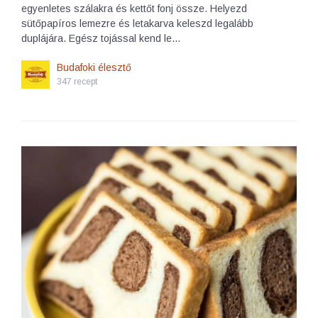
egyenletes szálakra és kettőt fonj össze. Helyezd
sütőpapíros lemezre és letakarva keleszd legalább
duplájára. Egész tojással kend le…
Budafoki élesztő
347 recept