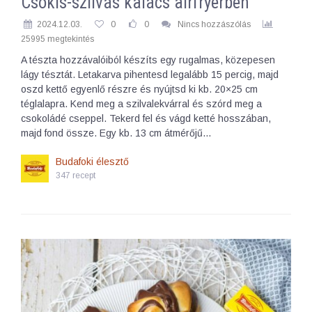
Csokis-szilvás kalács airfryerben
2024.12.03.
0
0
Nincs hozzászólás
25995 megtekintés
A tészta hozzávalóiból készíts egy rugalmas, közepesen
lágy tésztát. Letakarva pihentesd legalább 15 percig, majd
oszd kettő egyenlő részre és nyújtsd ki kb. 20×25 cm
téglalapra. Kend meg a szilvalekvárral és szórd meg a
csokoládé cseppel. Tekerd fel és vágd ketté hosszában,
majd fond össze. Egy kb. 13 cm átmérőjű…
Budafoki élesztő
347 recept