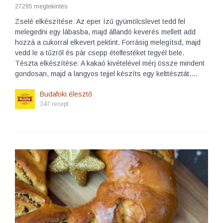
27295 megtekintés
Zselé elkészítése: Az eper ízű gyümölcslevet tedd fel
melegedni egy lábasba, majd állandó keverés mellett add
hozzá a cukorral elkevert pektint. Forrásig melegítsd, majd
vedd le a tűzről és pár csepp ételfestéket tegyél bele.
Tészta elkészítése: A kakaó kivételével mérj össze mindent
gondosan, majd a langyos tejjel készíts egy kelttésztát.…
Budafoki élesztő
347 recept