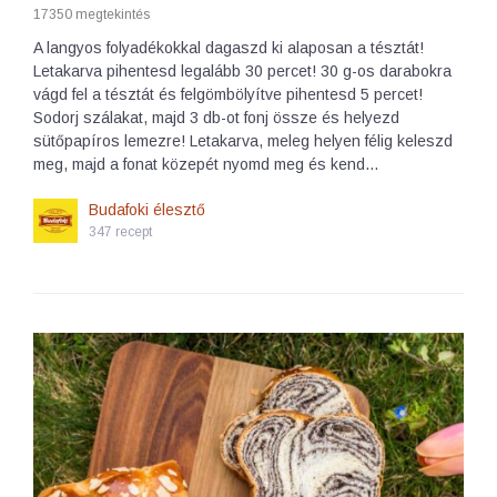
17350 megtekintés
A langyos folyadékokkal dagaszd ki alaposan a tésztát!
Letakarva pihentesd legalább 30 percet! 30 g-os darabokra
vágd fel a tésztát és felgömbölyítve pihentesd 5 percet!
Sodorj szálakat, majd 3 db-ot fonj össze és helyezd
sütőpapíros lemezre! Letakarva, meleg helyen félig keleszd
meg, majd a fonat közepét nyomd meg és kend…
Budafoki élesztő
347 recept