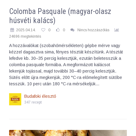
Colomba Pasquale (magyar-olasz
húsvéti kalács)
2025.04.14.
0
0
Nincs hozzászólás
24696 megtekintés
A hozzávalókat (szobahőmérsékleten) gépbe mérve vagy
kézzel dagasztva sima, fényes tésztát készítünk. A tésztát
lefedve kb. 30–35 percig kelesztjük, ezután beletesszük a
colomba pasquale formába. A megformázott kalácsot
lekenjük tojással, majd további 30–40 percig kelesztjük.
Sütés előtt újra megkenjük, 200 °C-ra előmelegített sütőbe
tesszük. 10 perc után 180 °C-ra mérsékeljük…
Budafoki élesztő
347 recept