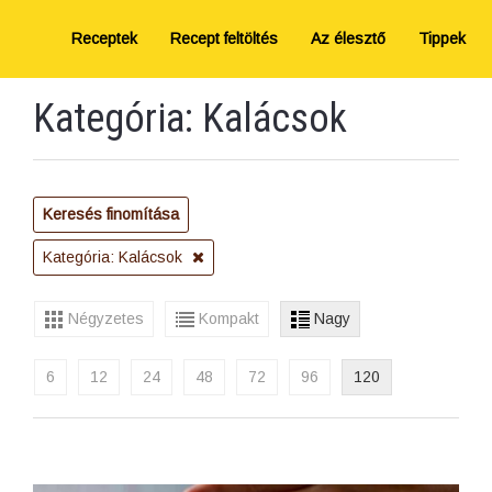
Receptek
Recept feltöltés
Az élesztő
Tippek
Kategória: Kalácsok
Keresés finomítása
Kategória: Kalácsok
Négyzetes
Kompakt
Nagy
6
12
24
48
72
96
120