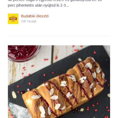
perc pihentetés után nyújtsd ki 2-3…
Budafoki élesztő
347 recept