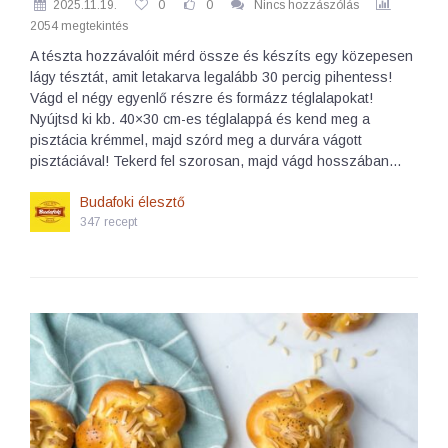
2025.11.19.
0
0
Nincs hozzászólás
2054 megtekintés
A tészta hozzávalóit mérd össze és készíts egy közepesen
lágy tésztát, amit letakarva legalább 30 percig pihentess!
Vágd el négy egyenlő részre és formázz téglalapokat!
Nyújtsd ki kb. 40×30 cm-es téglalappá és kend meg a
pisztácia krémmel, majd szórd meg a durvára vágott
pisztáciával! Tekerd fel szorosan, majd vágd hosszában…
Budafoki élesztő
347 recept