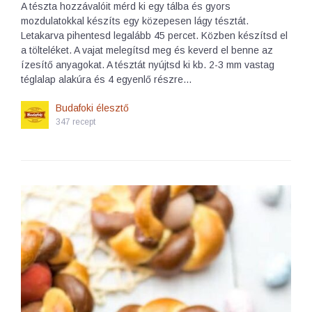
A tészta hozzávalóit mérd ki egy tálba és gyors
mozdulatokkal készíts egy közepesen lágy tésztát.
Letakarva pihentesd legalább 45 percet. Közben készítsd el
a tölteléket. A vajat melegítsd meg és keverd el benne az
ízesítő anyagokat. A tésztát nyújtsd ki kb. 2-3 mm vastag
téglalap alakúra és 4 egyenlő részre…
Budafoki élesztő
347 recept