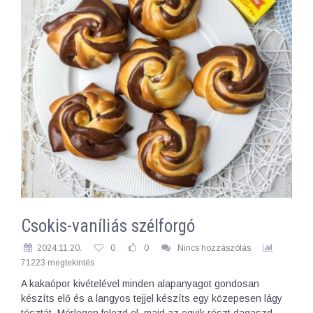
Csokis-vaníliás szélforgó
2024.11.20.
0
0
Nincs hozzászólás
71223 megtekintés
A kakaópor kivételével minden alapanyagot gondosan
készíts elő és a langyos tejjel készíts egy közepesen lágy