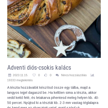
Adventi diós-csokis kalács
2023.11.15.
0
0
Nincs hozzászólás
19333 megtekintés
A tészta hozzávalóit készítsd össze egy tálba, majd a
langyos tejjel dagaszd be. Ha kellően sima a tészta, akkor
vedd kettő felé, és letakarva pihentesd meleg helyen kb. 40-
50 percet. Nyújtsd ki a tésztát kb. 2-3 mm vastag téglalapra
és kend meg az olvasztott vajjal, majd szórd rá