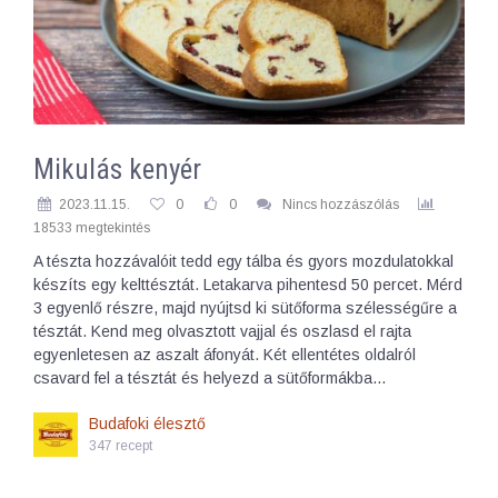
Mikulás kenyér
2023.11.15.
0
0
Nincs hozzászólás
18533 megtekintés
A tészta hozzávalóit tedd egy tálba és gyors mozdulatokkal
készíts egy kelttésztát. Letakarva pihentesd 50 percet. Mérd
3 egyenlő részre, majd nyújtsd ki sütőforma szélességűre a
tésztát. Kend meg olvasztott vajjal és oszlasd el rajta
egyenletesen az aszalt áfonyát. Két ellentétes oldalról
csavard fel a tésztát és helyezd a sütőformákba…
Budafoki élesztő
347 recept