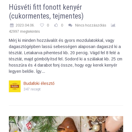
Húsvéti fitt fonott kenyér
(cukormentes, tejmentes)
2023.04.06.
0
0
Nincs hozzászólás
42997 megtekintés
Mérj ki minden hozzávalót és gyors mozdulatokkal, vagy
dagasztógépben lassú sebességen alaposan dagaszd ki a
tésztát. Letakarva pihentesd kb. 20 percig. Vágd fel 8 felé a
tésztát, majd gömbölyítsd fel. Sodord ki a szálakat kb. 25 cm
hosszúra és 4 darabot fonj össze, hogy egy kerek kenyér
legyen belőle. Így…
Budafoki élesztő
347 recept