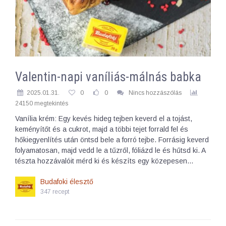
Valentin-napi vaníliás-málnás babka
2025.01.31.
0
0
Nincs hozzászólás
24150 megtekintés
Vanília krém: Egy kevés hideg tejben keverd el a tojást,
keményítőt és a cukrot, majd a többi tejet forrald fel és
hőkiegyenlítés után öntsd bele a forró tejbe. Forrásig keverd
folyamatosan, majd vedd le a tűzről, fóliázd le és hűtsd ki. A
tészta hozzávalóit mérd ki és készíts egy közepesen…
Budafoki élesztő
347 recept