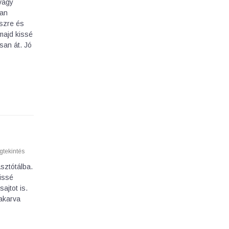
vagy
ban
észre és
majd kissé
osan át. Jó
tekintés
asztótálba.
kissé
ajtot is.
takarva