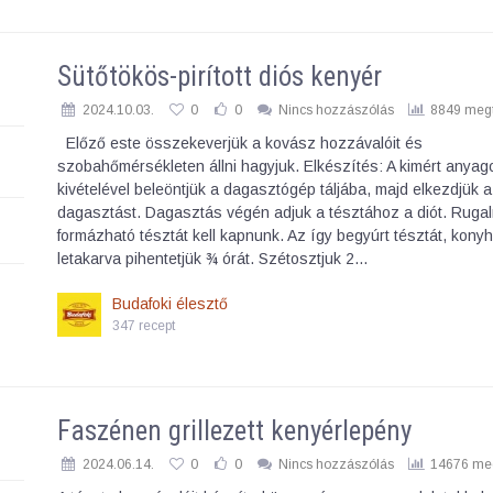
Sütőtökös-pirított diós kenyér
2024.10.03.
0
0
Nincs hozzászólás
8849 megt
Előző este összekeverjük a kovász hozzávalóit és
szobahőmérsékleten állni hagyjuk. Elkészítés: A kimért anyago
kivételével beleöntjük a dagasztógép táljába, majd elkezdjük a
dagasztást. Dagasztás végén adjuk a tésztához a diót. Rugal
formázható tésztát kell kapnunk. Az így begyúrt tésztát, kony
letakarva pihentetjük ¾ órát. Szétosztjuk 2…
Budafoki élesztő
347 recept
Faszénen grillezett kenyérlepény
2024.06.14.
0
0
Nincs hozzászólás
14676 meg