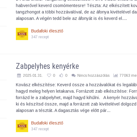
habverővel keverd csomómentesre! Tészta: Az elkészített ko
tangzhongot a többi hozzávalóval, de az áfonya kivételével d
alaposan. A végén tedd bele az áfonyát is és keverd el.…
Budafoki élesztő
347 recept
Zabpelyhes kenyérke
2025.01.31.
0
0
Nincs hozzászólás
77063 meg
Kovász elkészítése: Keverd össze a hozzávalókat és legaláb
hagyd meleg helyen letakarva. Forrázott zab elkészítése: Forr
forrázd le a zabpelyhet, majd hagyd kihűlni. A kenyér hozzáva
ki és készítsd össze, majd a forrázott zab kivételével dolgozd 
alaposan a tésztát. A dagasztás vége előtt pár…
Budafoki élesztő
347 recept