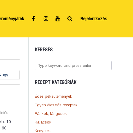
ereményjáték
Bejelentkezés
KERESÉS
Nagy
RECEPT KATEGÓRIÁK
Édes péksütemények
Egyéb élesztős receptek
intés
Fánkok, lángosok
kb. 10
Kalácsok
. 60
Kenyerek