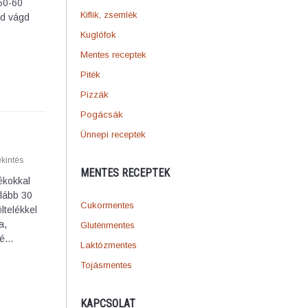
 50-60
Kiflik, zsemlék
jd vágd
Kuglófok
Mentes receptek
Piték
Pizzák
Pogácsák
Ünnepi receptek
kintés
MENTES RECEPTEK
ékokkal
alább 30
Cukormentes
ltelékkel
a,
Gluténmentes
lé…
Laktózmentes
Tojásmentes
KAPCSOLAT