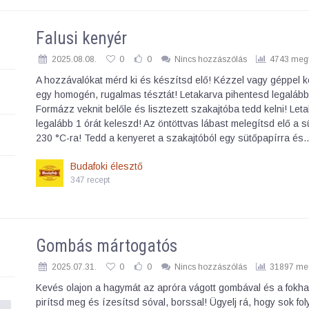
Falusi kenyér
2025.08.08.
0
0
Nincs hozzászólás
4743 megt
A hozzávalókat mérd ki és készítsd elő! Kézzel vagy géppel k
egy homogén, rugalmas tésztát! Letakarva pihentesd legalább 
Formázz veknit belőle és lisztezett szakajtóba tedd kelni! Let
legalább 1 órát keleszd! Az öntöttvas lábast melegítsd elő a 
230 °C-ra! Tedd a kenyeret a szakajtóból egy sütőpapírra és
Budafoki élesztő
347 recept
Gombás mártogatós
2025.07.31.
0
0
Nincs hozzászólás
31897 meg
Kevés olajon a hagymát az apróra vágott gombával és a fokh
pirítsd meg és ízesítsd sóval, borssal! Ügyelj rá, hogy sok fo