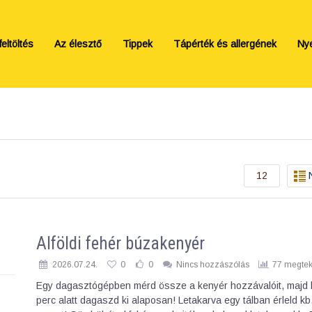
eltöltés
Az élesztő
Tippek
Tápérték és allergének
Ny
12
Alföldi fehér búzakenyér
2026.07.24.
0
0
Nincs hozzászólás
77 megtek
Egy dagasztógépben mérd össze a kenyér hozzávalóit, majd 
perc alatt dagaszd ki alaposan! Letakarva egy tálban érleld kb