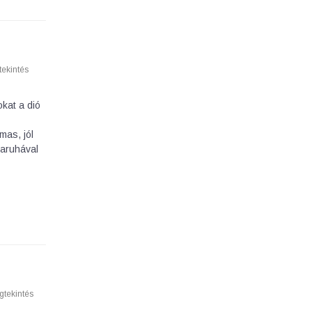
ekintés
kat a dió
mas, jól
haruhával
tekintés