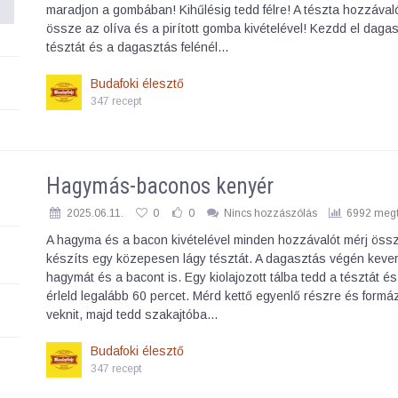
maradjon a gombában! Kihűlésig tedd félre! A tészta hozzával
össze az olíva és a pirított gomba kivételével! Kezdd el dagas
tésztát és a dagasztás felénél…
Budafoki élesztő
347 recept
Hagymás-baconos kenyér
2025.06.11.
0
0
Nincs hozzászólás
6992 megt
A hagyma és a bacon kivételével minden hozzávalót mérj öss
készíts egy közepesen lágy tésztát. A dagasztás végén kever
hagymát és a bacont is. Egy kiolajozott tálba tedd a tésztát és
érleld legalább 60 percet. Mérd kettő egyenlő részre és formá
veknit, majd tedd szakajtóba…
Budafoki élesztő
347 recept