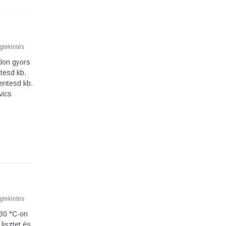
tekintés
lon gyors
tesd kb.
entesd kb.
vics
tekintés
 30 °C-on
lisztet és