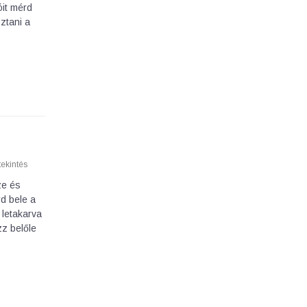
óit mérd
ztani a
ekintés
ze és
d bele a
 letakarva
zz belőle