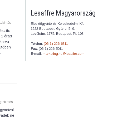
Lesaffre Magyarország
ekintés
Élesztőgyártó és Kereskedelmi Kft.
1222 Budapest, Gyár u. 5–9.
észíts
Levélcím: 1775, Budapest, Pf. 103.
1 órát!
akarva
Telefon:
(06-1) 226-6311
sütőben
Fax:
(06-1) 226-5011
…
E-mail:
marketing.hu@lesaffre.com
tekintés
agymával
lyadék ne