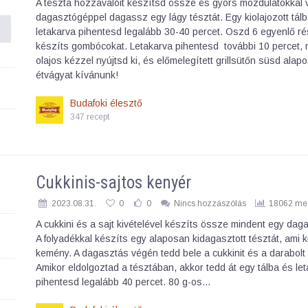
A tészta hozzávalóit készítsd össze és gyors mozdulatokkal 
dagasztógéppel dagassz egy lágy tésztát. Egy kiolajozott tál
letakarva pihentesd legalább 30-40 percet. Oszd 6 egyenlő r
készíts gombócokat. Letakarva pihentesd további 10 percet, 
olajos kézzel nyújtsd ki, és előmelegített grillsütőn süsd alap
étvágyat kívánunk!
Budafoki élesztő
347 recept
Cukkinis-sajtos kenyér
2023.08.31.
0
0
Nincs hozzászólás
18062 meg
A cukkini és a sajt kivételével készíts össze mindent egy dag
A folyadékkal készíts egy alaposan kidagasztott tésztát, ami 
kemény. A dagasztás végén tedd bele a cukkinit és a darabolt s
Amikor eldolgoztad a tésztában, akkor tedd át egy tálba és le
pihentesd legalább 40 percet. 80 g-os…