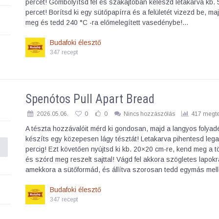
percet! Gömbölyítsd fel és szakajtóban keleszd letakarva kb.
percet! Borítsd ki egy sütőpapírra és a felületét vizezd be, ma
meg és tedd 240 °C -ra előmelegített vasedénybe!…
Budafoki élesztő
347 recept
Spenótos Pull Apart Bread
2026.05.06.
0
0
Nincs hozzászólás
417 megte
A tészta hozzávalóit mérd ki gondosan, majd a langyos folyad
készíts egy közepesen lágy tésztát! Letakarva pihentesd leg
percig! Ezt követően nyújtsd ki kb. 20×20 cm-re, kend meg a tö
és szórd meg reszelt sajttal! Vágd fel akkora szögletes lapokr
amekkora a sütőformád, és állítva szorosan tedd egymás mel
Budafoki élesztő
347 recept