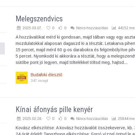
Melegszendvics
2025.03.07.
0
0
Nincs hozzászólás
44152 meg
A hozzávalókat mérd ki gondosan, majd tálban vagy egy aszta
mozdulatokkal alaposan dagaszd ki a tésztát. Letakarva pihen
15 percet, majd mérd 60 g-os darabokra és felgömbölyítve pih
5 percet. Nyomkodd ki akkorára a tésztát, hogy a melegszend
sütőbe pont jó legyen, majd töltelékkel töltsd meg, hajtsd…
Budafoki élesztő
347 recept
Kínai áfonyás pille kenyér
2025.02.28.
0
0
Nincs hozzászólás
25844 meg
Kovász elkészítése: A kovász hozzávalóit összekeverve, kb.
24 órát érleld! Tangzhong elkészítése: Forró vízzel öntsd le a 