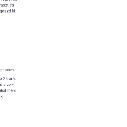
vászt és
agaszd ki
tekintés
b 24 órát
ó vízzel
lóit mérd
ki