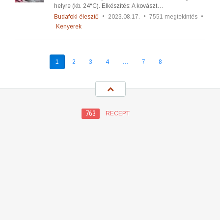
helyre (kb. 24°C). Elkészítés: A kovászt…
Budafoki élesztő
•
2023.08.17.
•
7551 megtekintés
•
Kenyerek
1
2
3
4
…
7
8
763
RECEPT