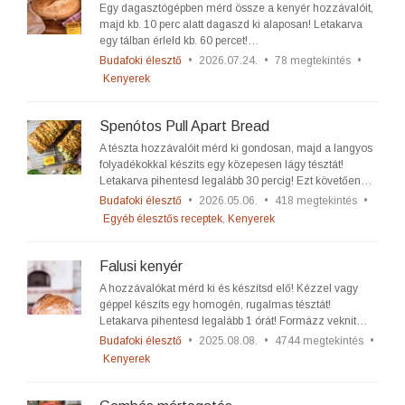
Egy dagasztógépben mérd össze a kenyér hozzávalóit,
majd kb. 10 perc alatt dagaszd ki alaposan! Letakarva
egy tálban érleld kb. 60 percet!…
Budafoki élesztő
•
2026.07.24.
•
78 megtekintés
•
Kenyerek
Spenótos Pull Apart Bread
A tészta hozzávalóit mérd ki gondosan, majd a langyos
folyadékokkal készíts egy közepesen lágy tésztát!
Letakarva pihentesd legalább 30 percig! Ezt követően…
Budafoki élesztő
•
2026.05.06.
•
418 megtekintés
•
Egyéb élesztős receptek
,
Kenyerek
Falusi kenyér
A hozzávalókat mérd ki és készítsd elő! Kézzel vagy
géppel készíts egy homogén, rugalmas tésztát!
Letakarva pihentesd legalább 1 órát! Formázz veknit…
Budafoki élesztő
•
2025.08.08.
•
4744 megtekintés
•
Kenyerek