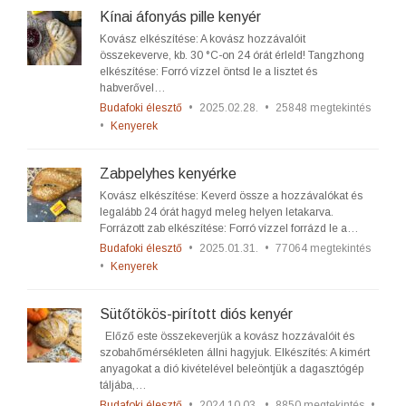
Kínai áfonyás pille kenyér
Kovász elkészítése: A kovász hozzávalóit
összekeverve, kb. 30 °C-on 24 órát érleld! Tangzhong
elkészítése: Forró vízzel öntsd le a lisztet és
habverővel…
Budafoki élesztő
•
2025.02.28.
•
25848 megtekintés
•
Kenyerek
Zabpelyhes kenyérke
Kovász elkészítése: Keverd össze a hozzávalókat és
legalább 24 órát hagyd meleg helyen letakarva.
Forrázott zab elkészítése: Forró vízzel forrázd le a…
Budafoki élesztő
•
2025.01.31.
•
77064 megtekintés
•
Kenyerek
Sütőtökös-pirított diós kenyér
Előző este összekeverjük a kovász hozzávalóit és
szobahőmérsékleten állni hagyjuk. Elkészítés: A kimért
anyagokat a dió kivételével beleöntjük a dagasztógép
táljába,…
Budafoki élesztő
•
2024.10.03.
•
8850 megtekintés
•