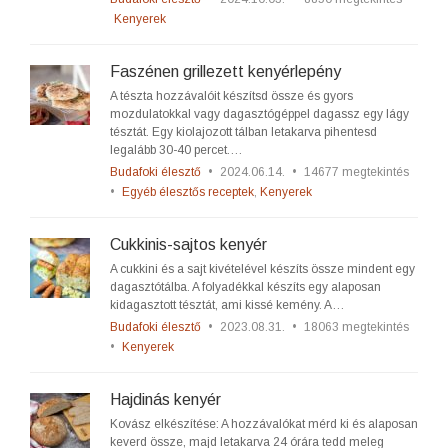
Kenyerek
Faszénen grillezett kenyérlepény
A tészta hozzávalóit készítsd össze és gyors
mozdulatokkal vagy dagasztógéppel dagassz egy lágy
tésztát. Egy kiolajozott tálban letakarva pihentesd
legalább 30-40 percet.…
Budafoki élesztő
•
2024.06.14.
•
14677 megtekintés
•
Egyéb élesztős receptek
,
Kenyerek
Cukkinis-sajtos kenyér
A cukkini és a sajt kivételével készíts össze mindent egy
dagasztótálba. A folyadékkal készíts egy alaposan
kidagasztott tésztát, ami kissé kemény. A…
Budafoki élesztő
•
2023.08.31.
•
18063 megtekintés
•
Kenyerek
Hajdinás kenyér
Kovász elkészítése: A hozzávalókat mérd ki és alaposan
keverd össze, majd letakarva 24 órára tedd meleg