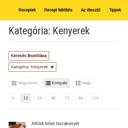
Receptek
Recept feltöltés
Az élesztő
Tippek
Kategória: Kenyerek
Keresés finomítása
Kategória: Kenyerek
Négyzetes
Kompakt
Nagy
6
12
24
48
72
96
120
Alföldi fehér búzakenyér