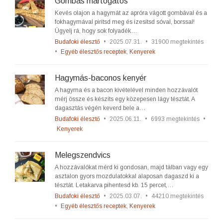
Gombás mártogatós
Kevés olajon a hagymát az apróra vágott gombával és a
fokhagymával pirítsd meg és ízesítsd sóval, borssal!
Ügyelj rá, hogy sok folyadék…
Budafoki élesztő
•
2025.07.31.
•
31900 megtekintés
•
Egyéb élesztős receptek
,
Kenyerek
Hagymás-baconos kenyér
A hagyma és a bacon kivételével minden hozzávalót
mérj össze és készíts egy közepesen lágy tésztát. A
dagasztás végén keverd bele a…
Budafoki élesztő
•
2025.06.11.
•
6993 megtekintés
•
Kenyerek
Melegszendvics
A hozzávalókat mérd ki gondosan, majd tálban vagy egy
asztalon gyors mozdulatokkal alaposan dagaszd ki a
tésztát. Letakarva pihentesd kb. 15 percet,…
Budafoki élesztő
•
2025.03.07.
•
44210 megtekintés
•
Egyéb élesztős receptek
,
Kenyerek