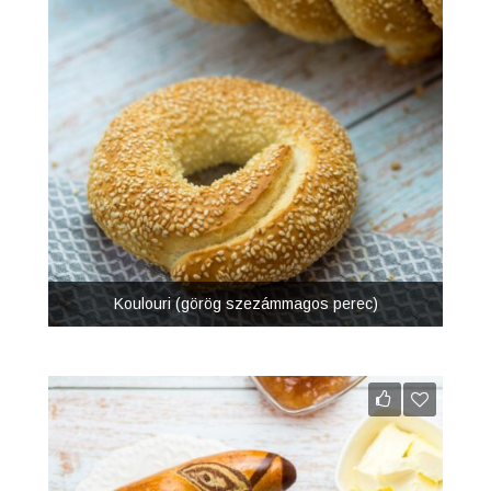
Koulouri (görög szezámmagos perec)