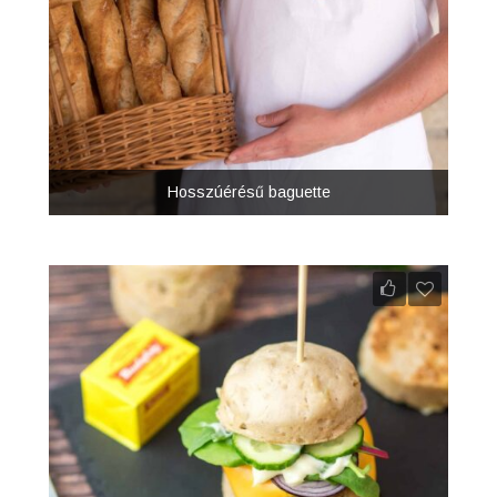
Hosszúérésű baguette