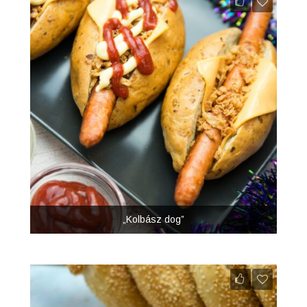
„Kolbász dog”