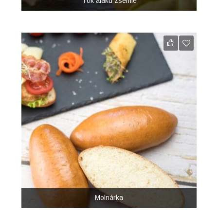
Tök alakú zsemle
Molnárka