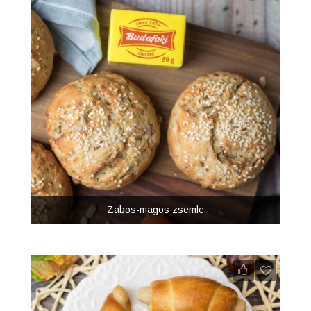
Zabos-magos zsemle