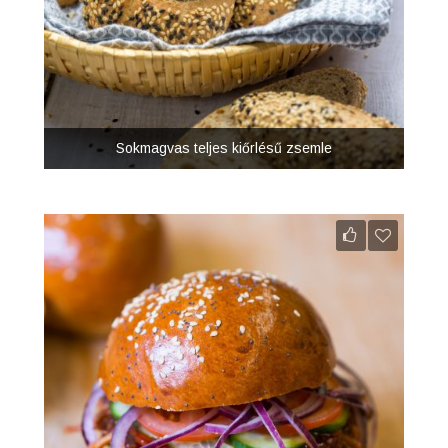
Sokmagvas teljes kiőrlésű zsemle