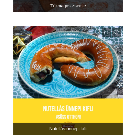
Tökmagos zsemle
Nutellás ünnepi kifli