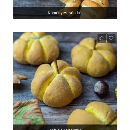
Köményes-sós kifli