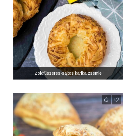
Zöldfűszeres-sajtos karika zsemle