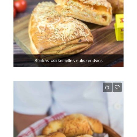
Sonkás-csirkemelles suliszendvics