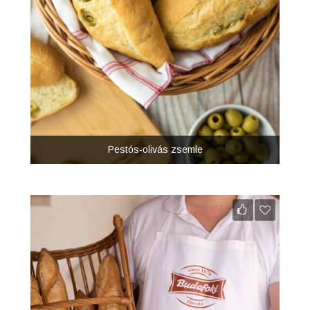
Pestós-olivás zsemle