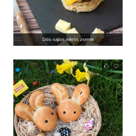
Diós-sajtos mikrós zsemle