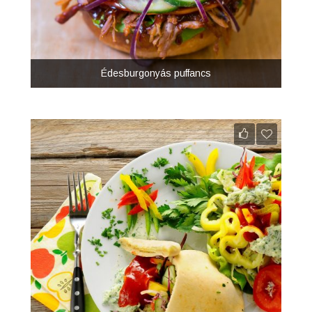
Édesburgonyás puffancs