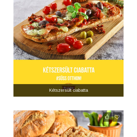
Kétszersült ciabatta