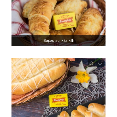
Sajtos-sonkás kifli