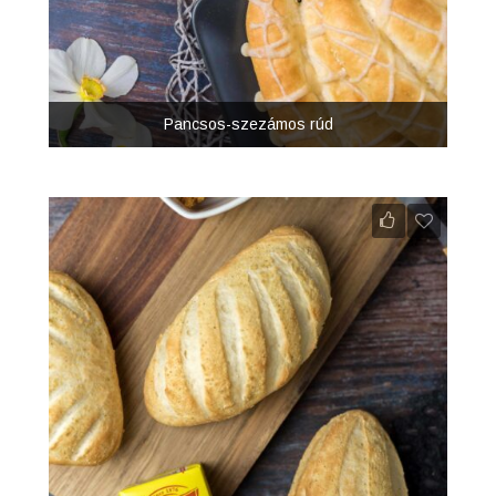
Pancsos-szezámos rúd