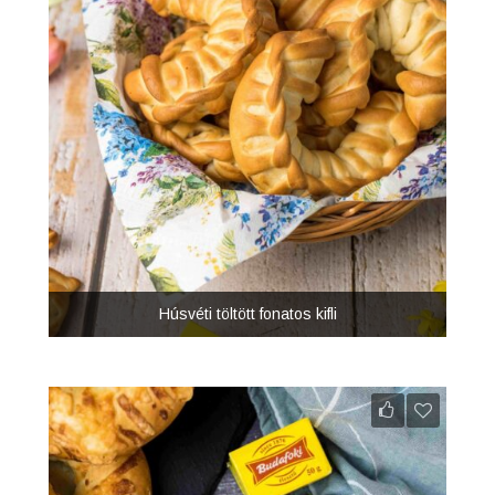
Húsvéti töltött fonatos kifli