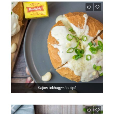
Sajtos-fokhagymás cipó