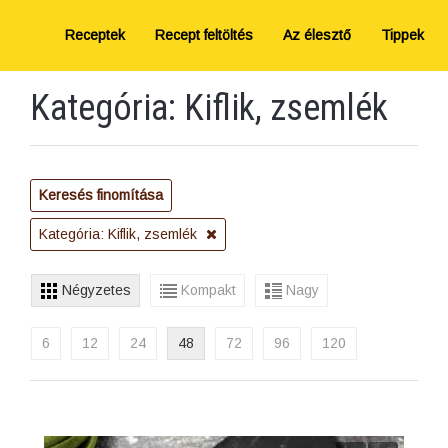
Receptek
Recept feltöltés
Az élesztő
Tippek
Kategória: Kiflik, zsemlék
Keresés finomítása
Kategória: Kiflik, zsemlék
Négyzetes
Kompakt
Nagy
6
12
24
48
72
96
120