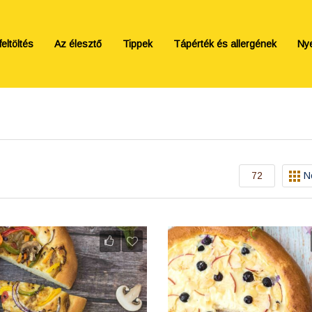
eltöltés
Az élesztő
Tippek
Tápérték és allergének
Ny
72
N