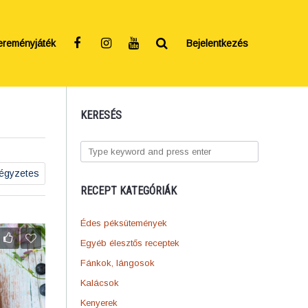
ereményjáték
Bejelentkezés
KERESÉS
égyzetes
RECEPT KATEGÓRIÁK
Édes péksütemények
Egyéb élesztős receptek
Fánkok, lángosok
Kalácsok
Kenyerek