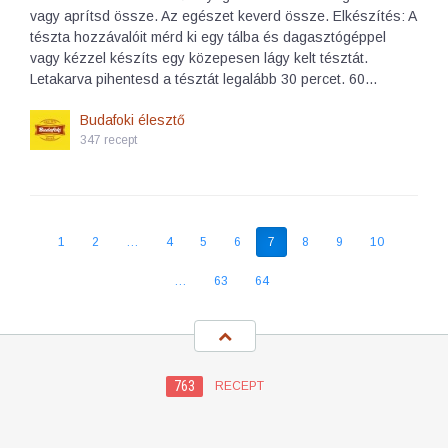
vagy aprítsd össze. Az egészet keverd össze. Elkészítés: A
tészta hozzávalóit mérd ki egy tálba és dagasztógéppel
vagy kézzel készíts egy közepesen lágy kelt tésztát.
Letakarva pihentesd a tésztát legalább 30 percet. 60…
Budafoki élesztő
347 recept
1
2
…
4
5
6
7
8
9
10
…
63
64
763
RECEPT