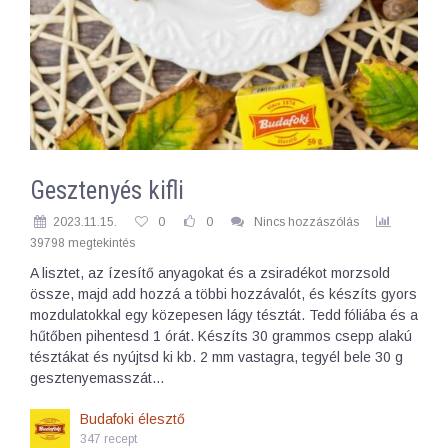
Gesztenyés kifli
2023.11.15.
0
0
Nincs hozzászólás
39798 megtekintés
A lisztet, az ízesítő anyagokat és a zsiradékot morzsold
össze, majd add hozzá a többi hozzávalót, és készíts gyors
mozdulatokkal egy közepesen lágy tésztát. Tedd fóliába és a
hűtőben pihentesd 1 órát. Készíts 30 grammos csepp alakú
tésztákat és nyújtsd ki kb. 2 mm vastagra, tegyél bele 30 g
gesztenyemasszát…
Budafoki élesztő
347 recept