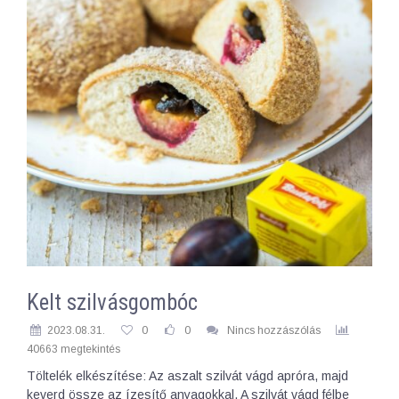
Kelt szilvásgombóc
2023.08.31.
0
0
Nincs hozzászólás
40663 megtekintés
Töltelék elkészítése: Az aszalt szilvát vágd apróra, majd
keverd össze az ízesítő anyagokkal. A szilvát vágd félbe