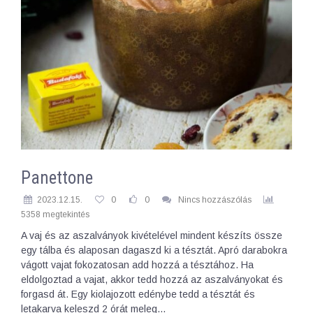
Panettone
2023.12.15.
0
0
Nincs hozzászólás
5358 megtekintés
A vaj és az aszalványok kivételével mindent készíts össze
egy tálba és alaposan dagaszd ki a tésztát. Apró darabokra
vágott vajat fokozatosan add hozzá a tésztához. Ha
eldolgoztad a vajat, akkor tedd hozzá az aszalványokat és
forgasd át. Egy kiolajozott edénybe tedd a tésztát és
letakarva keleszd 2 órát meleg…