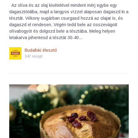
Az olíva és az olaj kivételével mindent mérj egybe egy
dagasztótálba, majd a langyos vízzel alaposan dagaszd ki a
tésztát. Vékony sugárban csurgasd hozzá az olajat is, és
dagaszd el rendesen. Végén tedd bele az összevágott
olívabogyót és dolgozd bele a tésztába. Meleg helyen
letakarva pihentesd a tésztát 30-40…
Budafoki élesztő
347 recept