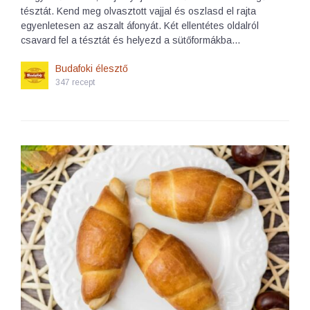
tésztát. Kend meg olvasztott vajjal és oszlasd el rajta
egyenletesen az aszalt áfonyát. Két ellentétes oldalról
csavard fel a tésztát és helyezd a sütőformákba…
Budafoki élesztő
347 recept