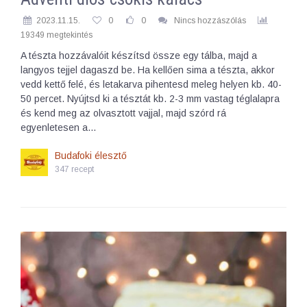
2023.11.15.
0
0
Nincs hozzászólás
19349 megtekintés
A tészta hozzávalóit készítsd össze egy tálba, majd a
langyos tejjel dagaszd be. Ha kellően sima a tészta, akkor
vedd kettő felé, és letakarva pihentesd meleg helyen kb. 40-
50 percet. Nyújtsd ki a tésztát kb. 2-3 mm vastag téglalapra
és kend meg az olvasztott vajjal, majd szórd rá
egyenletesen a…
Budafoki élesztő
347 recept