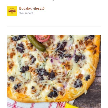
Budafoki élesztő
347 recept