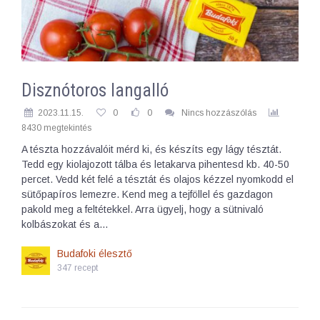
Disznótoros langalló
2023.11.15.
0
0
Nincs hozzászólás
8430 megtekintés
A tészta hozzávalóit mérd ki, és készíts egy lágy tésztát.
Tedd egy kiolajozott tálba és letakarva pihentesd kb. 40-50
percet. Vedd két felé a tésztát és olajos kézzel nyomkodd el
sütőpapíros lemezre. Kend meg a tejföllel és gazdagon
pakold meg a feltétekkel. Arra ügyelj, hogy a sütnivaló
kolbászokat és a…
Budafoki élesztő
347 recept