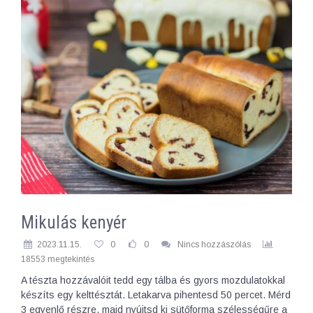
Mikulás kenyér
2023.11.15.
0
0
Nincs hozzászólás
18553 megtekintés
A tészta hozzávalóit tedd egy tálba és gyors mozdulatokkal
készíts egy kelttésztát. Letakarva pihentesd 50 percet. Mérd
3 egyenlő részre, majd nyújtsd ki sütőforma szélességűre a