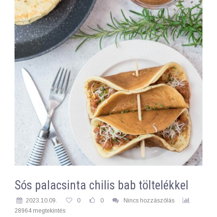
Sós palacsinta chilis bab töltelékkel
2023.10.09.
0
0
Nincs hozzászólás
28964 megtekintés