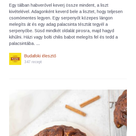
Egy tálban habverővel keverj össze mindent, a liszt
kivételével. Adagonként keverd bele a lisztet, hogy teljesen
csomómentes legyen. Egy serpenyőt közepes lángon
melegíts át és egy adag palacsinta tésztát tegyél a
serpenyőbe. Süsd mindkét oldalát pirosra, majd hagyd
kihűlni. Házi vagy bolti chilis babot melegíts fel és tedd a
palacsintába. …
Budafoki élesztő
347 recept