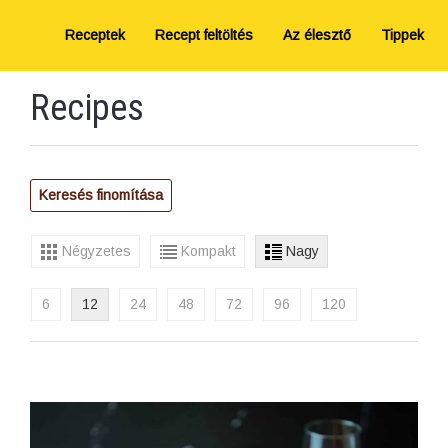
Receptek
Recept feltöltés
Az élesztő
Tippek
Recipes
Keresés finomítása
Négyzetes
Kompakt
Nagy
6
12
24
48
72
96
120