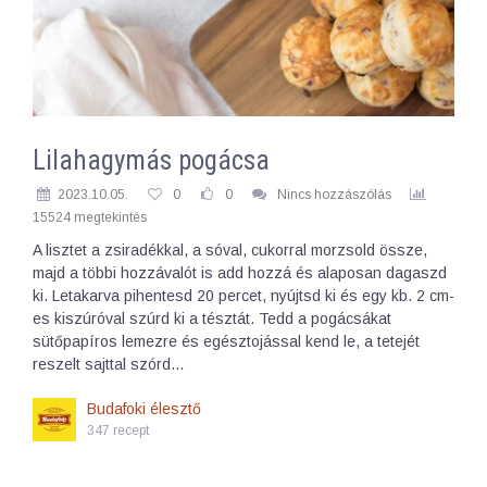
Lilahagymás pogácsa
2023.10.05.
0
0
Nincs hozzászólás
15524 megtekintés
A lisztet a zsiradékkal, a sóval, cukorral morzsold össze,
majd a többi hozzávalót is add hozzá és alaposan dagaszd
ki. Letakarva pihentesd 20 percet, nyújtsd ki és egy kb. 2 cm-
es kiszúróval szúrd ki a tésztát. Tedd a pogácsákat
sütőpapíros lemezre és egésztojással kend le, a tetejét
reszelt sajttal szórd…
Budafoki élesztő
347 recept