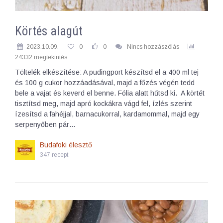
Körtés alagút
2023.10.09.
0
0
Nincs hozzászólás
24332 megtekintés
Töltelék elkészítése: A pudingport készítsd el a 400 ml tej
és 100 g cukor hozzáadásával, majd a főzés végén tedd
bele a vajat és keverd el benne. Fólia alatt hűtsd ki. A körtét
tisztítsd meg, majd apró kockákra vágd fel, ízlés szerint
ízesítsd a fahéjjal, barnacukorral, kardamommal, majd egy
serpenyőben pár…
Budafoki élesztő
347 recept