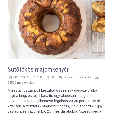
Sütőtökös majomkenyér
2023.10.05.
0
0
Nincs hozzászólás
28529 megtekintés
A tészta hozzávalóit készítsd össze egy dagasztótálba,
majd a langyos tejjel készíts egy alaposan kidagasztott
tésztát. Letakarva pihentesd legalább 20-30 percet. Oszd
kettő felé a tésztát (2 kuglóf formához), majd sodord ki ujjnyi
vastagra és vágd fel kb. 2 cm-es darabokra. Vizezd meg a