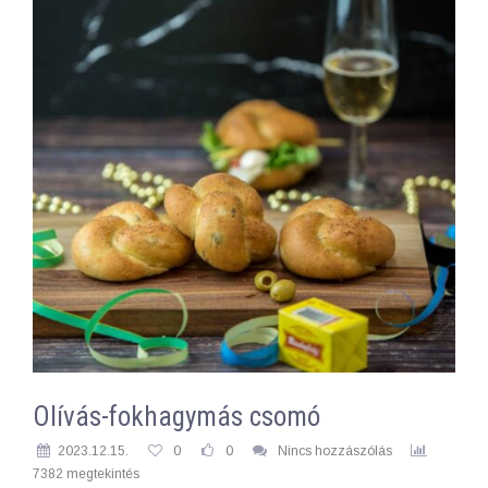
Olívás-fokhagymás csomó
2023.12.15.
0
0
Nincs hozzászólás
7382 megtekintés