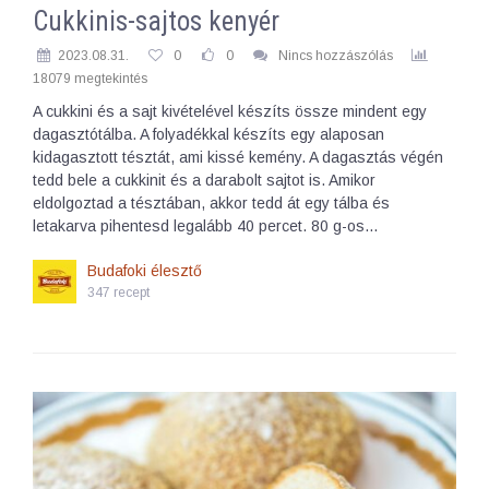
Cukkinis-sajtos kenyér
2023.08.31.
0
0
Nincs hozzászólás
18079 megtekintés
A cukkini és a sajt kivételével készíts össze mindent egy
dagasztótálba. A folyadékkal készíts egy alaposan
kidagasztott tésztát, ami kissé kemény. A dagasztás végén
tedd bele a cukkinit és a darabolt sajtot is. Amikor
eldolgoztad a tésztában, akkor tedd át egy tálba és
letakarva pihentesd legalább 40 percet. 80 g-os…
Budafoki élesztő
347 recept