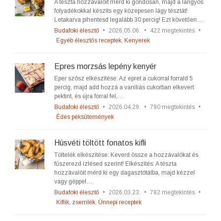
A tészta hozzávalóit mérd ki gondosan, majd a langyos
folyadékokkal készíts egy közepesen lágy tésztát!
Letakarva pihentesd legalább 30 percig! Ezt követően…
Budafoki élesztő
•
2026.05.06.
•
422 megtekintés
•
Egyéb élesztős receptek
,
Kenyerek
Epres morzsás lepény kenyér
Eper szósz elkészítése: Az epret a cukorral forrald 5
percig, majd add hozzá a vaníliás cukorban elkevert
pektint, és újra forral fel,…
Budafoki élesztő
•
2026.04.29.
•
790 megtekintés
•
Édes péksütemények
Húsvéti töltött fonatos kifli
Töltelék elkészítése: Keverd össze a hozzávalókat és
fűszerezd ízlésed szerint! Elkészítés: A tészta
hozzávalóit mérd ki egy dagasztótálba, majd kézzel
vagy géppel…
Budafoki élesztő
•
2026.03.23.
•
782 megtekintés
•
Kiflik, zsemlék
,
Ünnepi receptek