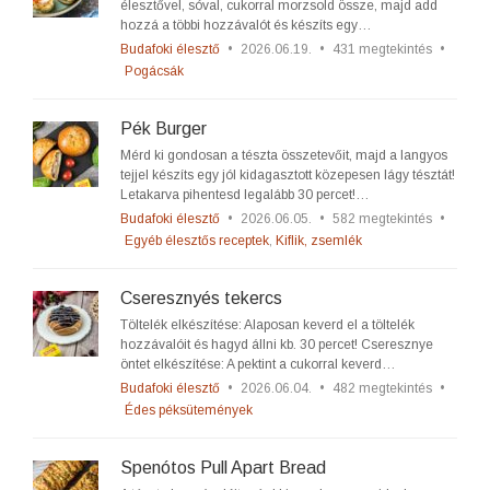
élesztővel, sóval, cukorral morzsold össze, majd add
hozzá a többi hozzávalót és készíts egy…
Budafoki élesztő
•
2026.06.19.
•
431 megtekintés
•
Pogácsák
Pék Burger
Mérd ki gondosan a tészta összetevőit, majd a langyos
tejjel készíts egy jól kidagasztott közepesen lágy tésztát!
Letakarva pihentesd legalább 30 percet!…
Budafoki élesztő
•
2026.06.05.
•
582 megtekintés
•
Egyéb élesztős receptek
,
Kiflik, zsemlék
Cseresznyés tekercs
Töltelék elkészítése: Alaposan keverd el a töltelék
hozzávalóit és hagyd állni kb. 30 percet! Cseresznye
öntet elkészítése: A pektint a cukorral keverd…
Budafoki élesztő
•
2026.06.04.
•
482 megtekintés
•
Édes péksütemények
Spenótos Pull Apart Bread