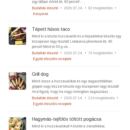
egy tálban érleld kb. 60 percet!…
Budafoki élesztő
•
2026.07.24.
•
82 megtekintés
•
Kenyerek
Tépett húsos taco
Mérd ki a tészta hozzávalóit és a folyadékkal készíts egy
közepesen lágy tésztát! Letakarva pihentesd kb. 40
percet! Mérd ki 50 g-os…
Budafoki élesztő
•
2026.07.24.
•
76 megtekintés
•
Egyéb élesztős receptek
Grill dog
Mérd össze a hozzávalókat és egy dagasztótálban
géppel vagy kézzel készíts egy közepesen lágy tésztát!
Arra figyelj, hogy ha nagy melegben dagasztasz…
Budafoki élesztő
•
2026.07.14.
•
124 megtekintés
•
Egyéb élesztős receptek
Hagymás-tejfölös töltött pogácsa
Mérd ki a hozzávalókat! A lisztet a zsiradékkal,