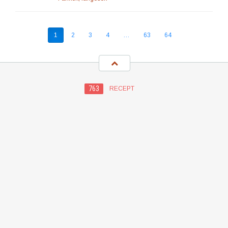
1
2
3
4
…
63
64
763
RECEPT