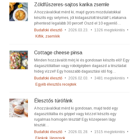
Zöldfűszeres-sajtos karika zsemle
A hozzávalókat mérd ki, majd gyors mozdulatokkal
készíts egy selymes, jól kidagasztott tésztát! Letakarva
pihentesd legalább 30 percet! Oszd el 10 egyenlő…
Budafoki élesztő
•
2026.03.23.
•
1326 megtekintés
•
Kiflik, zsemlék
Cottage cheese pinsa
Minden hozzávalót mérj ki és gondosan készíts elő! Egy
dagasztótálban vagy robotgépben dagaszd a tésztádat
hideg vízzel! Egy hosszabb dagasztási idő fog…
Budafoki élesztő
•
2026.02.03.
•
3481 megtekintés
•
Egyéb élesztős receptek
Élesztős túrófánk
A hozzávalókat mérd ki gondosan, majd tedd egy
dagasztótálba és géppel vagy kézzel készíts egy
rugalmas homogén tésztát! Egy közepesen lágy
tésztát…
Budafoki élesztő
•
2026.01.28.
•
1515 megtekintés
•
Fánkok, lángosok