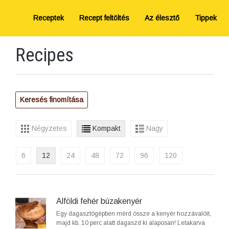
Receptek
Recept feltöltés
Az élesztő
Tippek
Recipes
Keresés finomítása
Négyzetes
Kompakt
Nagy
6
12
24
48
72
96
120
Alföldi fehér búzakenyér
Egy dagasztógépben mérd össze a kenyér hozzávalóit,
majd kb. 10 perc alatt dagaszd ki alaposan! Letakarva