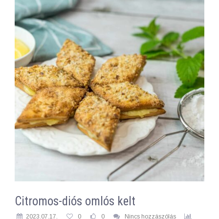
Citromos-diós omlós kelt
2023.07.17.
0
0
Nincs hozzászólás