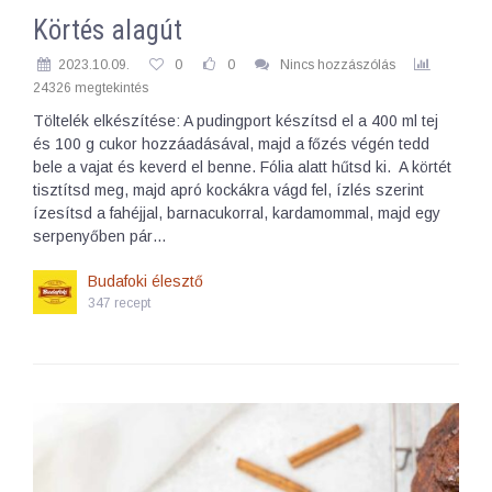
Körtés alagút
2023.10.09.
0
0
Nincs hozzászólás
24326 megtekintés
Töltelék elkészítése: A pudingport készítsd el a 400 ml tej
és 100 g cukor hozzáadásával, majd a főzés végén tedd
bele a vajat és keverd el benne. Fólia alatt hűtsd ki. A körtét
tisztítsd meg, majd apró kockákra vágd fel, ízlés szerint
ízesítsd a fahéjjal, barnacukorral, kardamommal, majd egy
serpenyőben pár…
Budafoki élesztő
347 recept