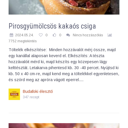
Pirosgyümölcsös kakaós csiga
2024.05.24.
0
0
Nincs hozzászólás
7752 megtekintés
Töltelék elkészítése: Minden hozzávalót mérj össze, majd
egy kanállal alaposan keverd el. Elkészítés: A tészta
hozzávalóit mérd ki, majd készíts egy közepesen lágy
kelttésztát. Letakarva pihentesd kb. 30 -40 percet. Nyújtsd ki
kb. 50 x 40 cm-re, majd kend meg a töltelékkel egyenletesen,
és szórd meg az apróra vágott eperrel.…
Budafoki élesztő
347 recept