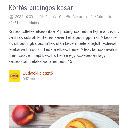
Körtés-pudingos kosár
2024.10.03.
0
0
Nincs hozzászólás
49471 megtekintés
Körtés töltelék elkészítse: A pudinghoz tedd a tejbe a cukrot,
vaníliás cukrot, körtét és keverd el a pudingporral. A készre
főzött pudingba pici hűlés után keverd bele a tejfölt. Fóliával
letakarva hűtsd ki. Tészta elkészítése: A tészta hozzávalóit
mérd össze, majd készíts belőle egy közepesen lágy
kelttésztát. Letakarva pihentesd 15…
Budafoki élesztő
347 recept