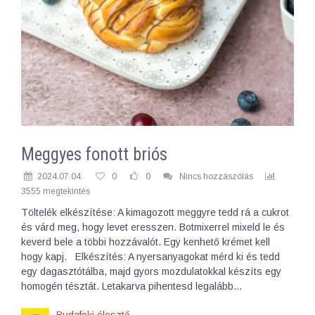
Meggyes fonott briós
2024.07.04.
0
0
Nincs hozzászólás
3555 megtekintés
Töltelék elkészítése: A kimagozott meggyre tedd rá a cukrot
és várd meg, hogy levet eresszen. Botmixerrel mixeld le és
keverd bele a többi hozzávalót. Egy kenhető krémet kell
hogy kapj. Elkészítés: A nyersanyagokat mérd ki és tedd
egy dagasztótálba, majd gyors mozdulatokkal készíts egy
homogén tésztát. Letakarva pihentesd legalább…