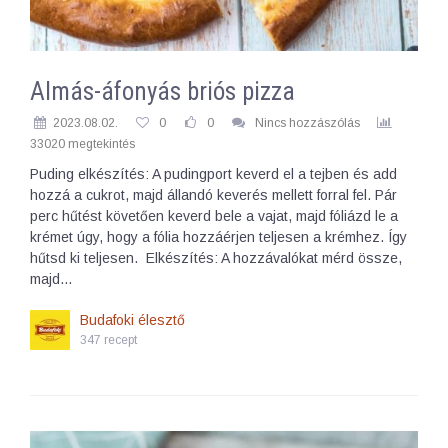
Almás-áfonyás briós pizza
2023.08.02.
0
0
Nincs hozzászólás
33020 megtekintés
Puding elkészítés: A pudingport keverd el a tejben és add
hozzá a cukrot, majd állandó keverés mellett forral fel. Pár
perc hűtést követően keverd bele a vajat, majd fóliázd le a
krémet úgy, hogy a fólia hozzáérjen teljesen a krémhez. Így
hűtsd ki teljesen. Elkészítés: A hozzávalókat mérd össze,
majd…
Budafoki élesztő
347 recept