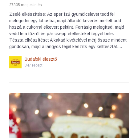
27305 megtekintés
Zselé elkészítése: Az eper ízű gyümölcslevet tedd fel
melegedni egy lábasba, majd állandó keverés mellett add
hozzá a cukorral elkevert pektint. Forrásig melegítsd, majd
vedd le a tűzről és pár csepp ételfestéket tegyél bele.
Tészta elkészítése: A kakaó kivételével mérj össze mindent
gondosan, majd a langyos tejjel készíts egy kelttésztát.…
Budafoki élesztő
347 recept