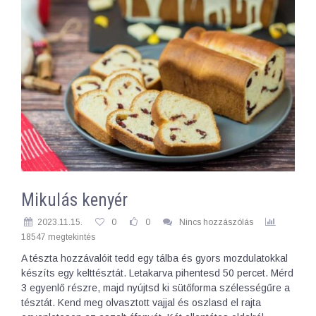
Mikulás kenyér
2023.11.15.
0
0
Nincs hozzászólás
18547 megtekintés
A tészta hozzávalóit tedd egy tálba és gyors mozdulatokkal
készíts egy kelttésztát. Letakarva pihentesd 50 percet. Mérd
3 egyenlő részre, majd nyújtsd ki sütőforma szélességűre a
tésztát. Kend meg olvasztott vajjal és oszlasd el rajta