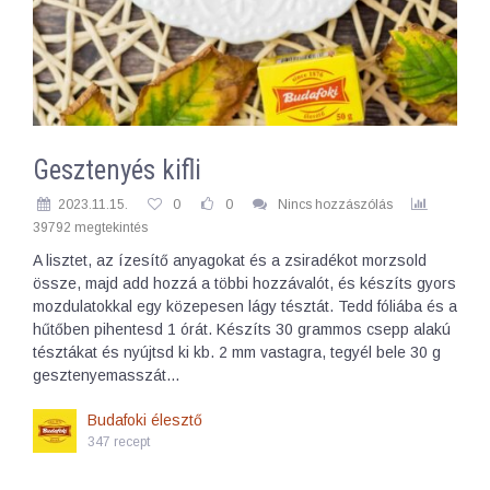
Gesztenyés kifli
2023.11.15.
0
0
Nincs hozzászólás
39792 megtekintés
A lisztet, az ízesítő anyagokat és a zsiradékot morzsold
össze, majd add hozzá a többi hozzávalót, és készíts gyors
mozdulatokkal egy közepesen lágy tésztát. Tedd fóliába és a
hűtőben pihentesd 1 órát. Készíts 30 grammos csepp alakú
tésztákat és nyújtsd ki kb. 2 mm vastagra, tegyél bele 30 g
gesztenyemasszát…
Budafoki élesztő
347 recept