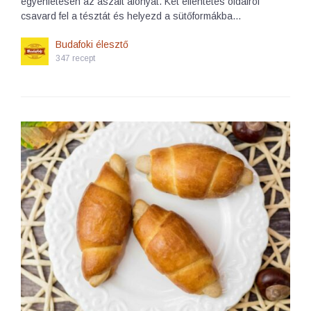
egyenletesen az aszalt áfonyát. Két ellentétes oldalról
csavard fel a tésztát és helyezd a sütőformákba…
Budafoki élesztő
347 recept