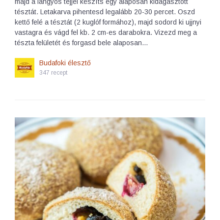
majd a langyos tejjel készíts egy alaposan kidagasztott
tésztát. Letakarva pihentesd legalább 20-30 percet. Oszd
kettő felé a tésztát (2 kuglóf formához), majd sodord ki ujjnyi
vastagra és vágd fel kb. 2 cm-es darabokra. Vizezd meg a
tészta felületét és forgasd bele alaposan…
Budafoki élesztő
347 recept