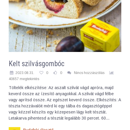
Kelt szilvásgombóc
2023.08.31.
0
0
Nincs hozzászólás
40657 megtekintés
Töltelék elkészítése: Az aszalt szilvát vágd apróra, majd
keverd össze az ízesítő anyagokkal. A szilvát vágd félbe
vagy aprítsd össze. Az egészet keverd össze. Elkészítés: A
tészta hozzávalóit mérd ki egy tálba és dagasztógéppel
vagy kézzel készíts egy közepesen lágy kelt tésztát.
Letakarva pihentesd a tésztát legalább 30 percet. 60…