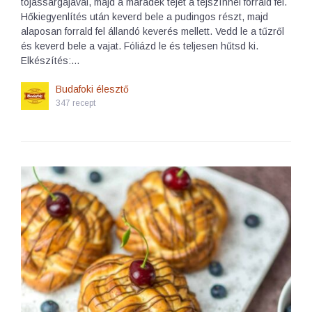
tojássárgájával, majd a maradék tejet a tejszínnel forrald fel.
Hőkiegyenlítés után keverd bele a pudingos részt, majd
alaposan forrald fel állandó keverés mellett. Vedd le a tűzről
és keverd bele a vajat. Fóliázd le és teljesen hűtsd ki.
Elkészítés:…
Budafoki élesztő
347 recept