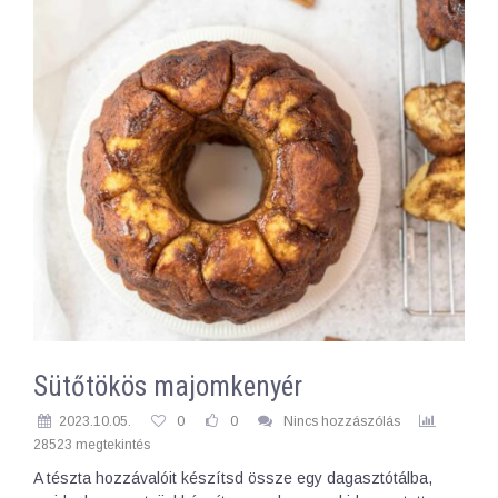
Sütőtökös majomkenyér
2023.10.05.
0
0
Nincs hozzászólás
28523 megtekintés
A tészta hozzávalóit készítsd össze egy dagasztótálba,