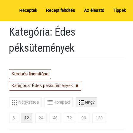
Receptek
Recept feltöltés
Az élesztő
Tippek
Kategória: Édes
péksütemények
Keresés finomítása
Kategória: Édes péksütemények
Négyzetes
Kompakt
Nagy
6
12
24
48
72
96
120