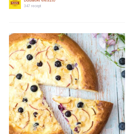
Budafoki élesztő
347 recept