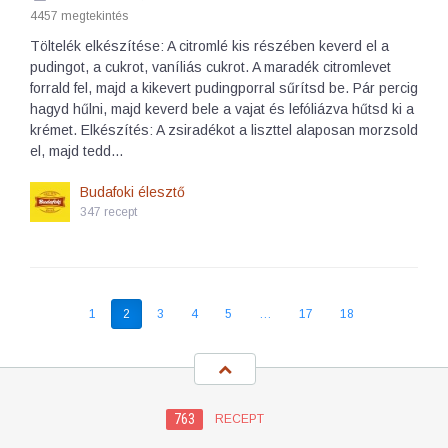
4457 megtekintés
Töltelék elkészítése: A citromlé kis részében keverd el a
pudingot, a cukrot, vaníliás cukrot. A maradék citromlevet
forrald fel, majd a kikevert pudingporral sűrítsd be. Pár percig
hagyd hűlni, majd keverd bele a vajat és lefóliázva hűtsd ki a
krémet. Elkészítés: A zsiradékot a liszttel alaposan morzsold
el, majd tedd…
Budafoki élesztő
347 recept
1
2
3
4
5
…
17
18
763
RECEPT