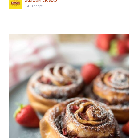
Budafoki élesztő
347 recept