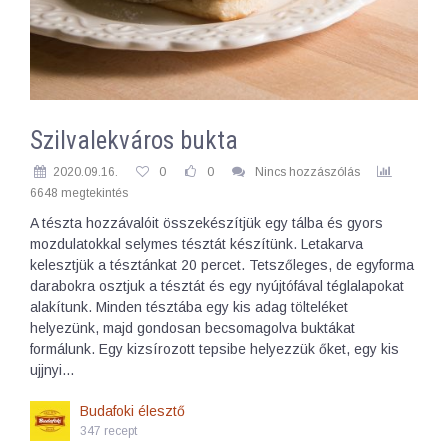
Szilvalekváros bukta
2020.09.16.
0
0
Nincs hozzászólás
6648 megtekintés
A tészta hozzávalóit összekészítjük egy tálba és gyors
mozdulatokkal selymes tésztát készítünk. Letakarva
kelesztjük a tésztánkat 20 percet. Tetszőleges, de egyforma
darabokra osztjuk a tésztát és egy nyújtófával téglalapokat
alakítunk. Minden tésztába egy kis adag tölteléket
helyezünk, majd gondosan becsomagolva buktákat
formálunk. Egy kizsírozott tepsibe helyezzük őket, egy kis
ujjnyi…
Budafoki élesztő
347 recept