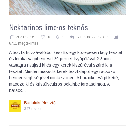
Nektarinos lime-os teknős
2021.08.05.
0
0
Nincs hozzászólás
6711 megtekintés
A tészta hozzávalóiból készíts egy közepesen lágy tésztát
és letakarva pihentesd 20 percet. Nyújtófával 2-3 mm
vastagra nyújtsd ki és egy kerek kiszúróval szúrd ki a
tésztát. Minden második kerek tésztalapot egy rácsozó
henger segítségével mintázz meg. A barackot vágd ketté,
magozd ki és kristálycukros pektinbe forgasd meg. A
barack…
Budafoki élesztő
347 recept