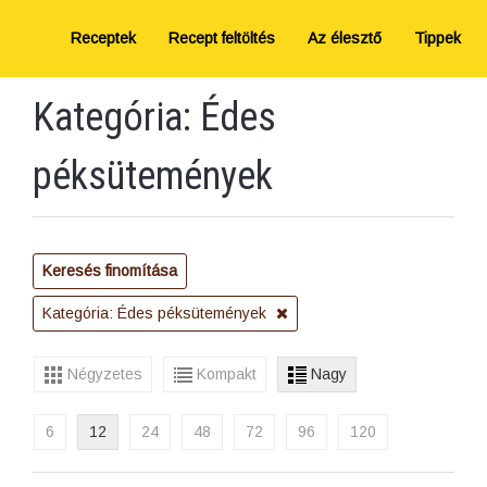
Receptek
Recept feltöltés
Az élesztő
Tippek
Kategória: Édes
péksütemények
Keresés finomítása
Kategória: Édes péksütemények
Négyzetes
Kompakt
Nagy
6
12
24
48
72
96
120