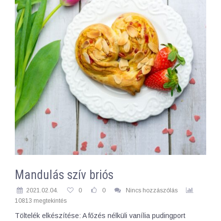
Mandulás szív briós
2021.02.04.
0
0
Nincs hozzászólás
10813 megtekintés
Töltelék elkészítése: A főzés nélküli vanília pudingport