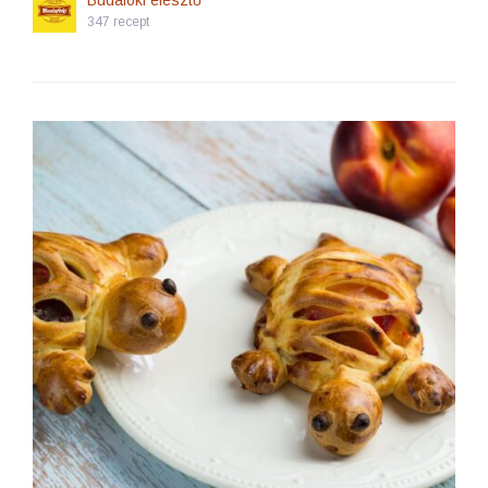
Budafoki élesztő
347 recept