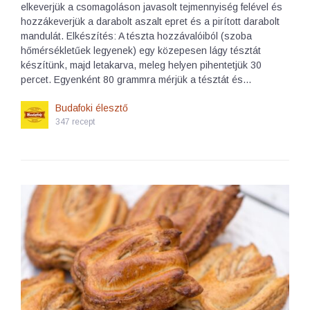
elkeverjük a csomagoláson javasolt tejmennyiség felével és
hozzákeverjük a darabolt aszalt epret és a pirított darabolt
mandulát. Elkészítés: A tészta hozzávalóiból (szoba
hőmérsékletűek legyenek) egy közepesen lágy tésztát
készítünk, majd letakarva, meleg helyen pihentetjük 30
percet. Egyenként 80 grammra mérjük a tésztát és…
Budafoki élesztő
347 recept