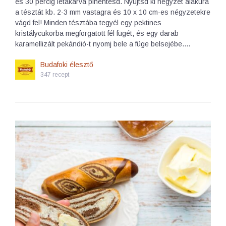
és 30 percig letakarva pihentesd. Nyújtsd ki négyzet alakúra
a tésztát kb. 2-3 mm vastagra és 10 x 10 cm-es négyzetekre
vágd fel! Minden tésztába tegyél egy pektines
kristálycukorba megforgatott fél fügét, és egy darab
karamellizált pekándió-t nyomj bele a füge belsejébe.…
Budafoki élesztő
347 recept