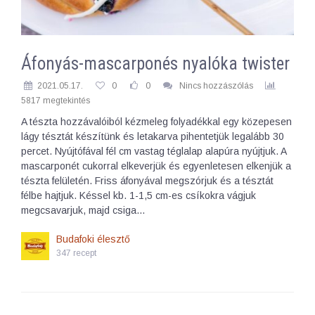
Áfonyás-mascarponés nyalóka twister
2021.05.17.
0
0
Nincs hozzászólás
5817 megtekintés
A tészta hozzávalóiból kézmeleg folyadékkal egy közepesen
lágy tésztát készítünk és letakarva pihentetjük legalább 30
percet. Nyújtófával fél cm vastag téglalap alapúra nyújtjuk. A
mascarponét cukorral elkeverjük és egyenletesen elkenjük a
tészta felületén. Friss áfonyával megszórjuk és a tésztát
félbe hajtjuk. Késsel kb. 1-1,5 cm-es csíkokra vágjuk
megcsavarjuk, majd csiga…
Budafoki élesztő
347 recept