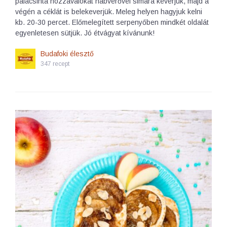
palacsinta hozzávalókat habverővel simára keverjük, majd a
végén a céklát is belekeverjük. Meleg helyen hagyjuk kelni
kb. 20-30 percet. Előmelegített serpenyőben mindkét oldalát
egyenletesen sütjük. Jó étvágyat kívánunk!
Budafoki élesztő
347 recept