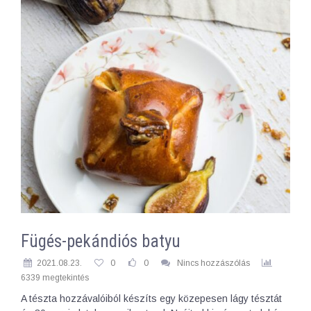
Fügés-pekándiós batyu
2021.08.23.
0
0
Nincs hozzászólás
6339 megtekintés
A tészta hozzávalóiból készíts egy közepesen lágy tésztát