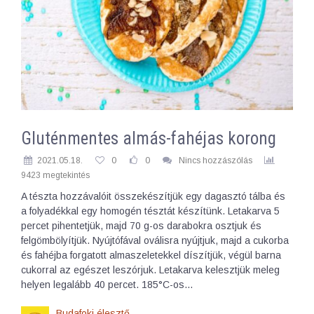
Gluténmentes almás-fahéjas korong
2021.05.18.
0
0
Nincs hozzászólás
9423 megtekintés
A tészta hozzávalóit összekészítjük egy dagasztó tálba és
a folyadékkal egy homogén tésztát készítünk. Letakarva 5
percet pihentetjük, majd 70 g-os darabokra osztjuk és
felgömbölyítjük. Nyújtófával oválisra nyújtjuk, majd a cukorba
és fahéjba forgatott almaszeletekkel díszítjük, végül barna
cukorral az egészet leszórjuk. Letakarva kelesztjük meleg
helyen legalább 40 percet. 185°C-os…
Budafoki élesztő