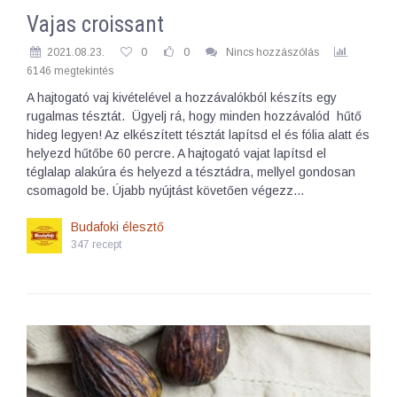
Vajas croissant
2021.08.23.
0
0
Nincs hozzászólás
6146 megtekintés
A hajtogató vaj kivételével a hozzávalókból készíts egy
rugalmas tésztát. Ügyelj rá, hogy minden hozzávalód hűtő
hideg legyen! Az elkészített tésztát lapítsd el és fólia alatt és
helyezd hűtőbe 60 percre. A hajtogató vajat lapítsd el
téglalap alakúra és helyezd a tésztádra, mellyel gondosan
csomagold be. Újabb nyújtást követően végezz…
Budafoki élesztő
347 recept