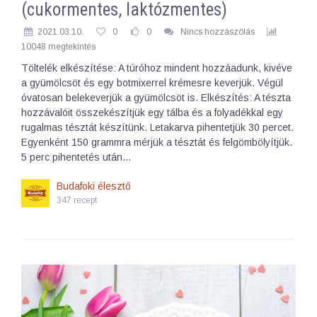
(cukormentes, laktózmentes)
2021.03.10.
0
0
Nincs hozzászólás
10048 megtekintés
Töltelék elkészítése: A túróhoz mindent hozzáadunk, kivéve
a gyümölcsöt és egy botmixerrel krémesre keverjük. Végül
óvatosan belekeverjük a gyümölcsöt is. Elkészítés: A tészta
hozzávalóit összekészítjük egy tálba és a folyadékkal egy
rugalmas tésztát készítünk. Letakarva pihentetjük 30 percet.
Egyenként 150 grammra mérjük a tésztát és felgömbölyítjük.
5 perc pihentetés után…
Budafoki élesztő
347 recept