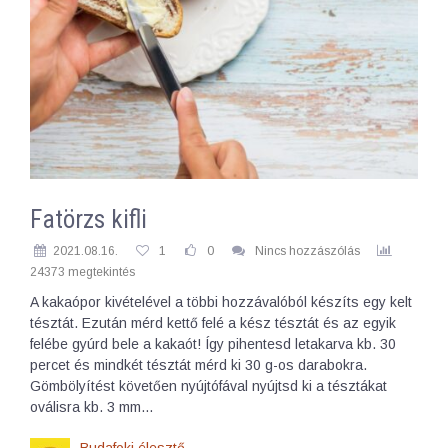
Fatörzs kifli
2021.08.16.
1
0
Nincs hozzászólás
24373 megtekintés
A kakaópor kivételével a többi hozzávalóból készíts egy kelt
tésztát. Ezután mérd kettő felé a kész tésztát és az egyik
felébe gyúrd bele a kakaót! Így pihentesd letakarva kb. 30
percet és mindkét tésztát mérd ki 30 g-os darabokra.
Gömbölyítést követően nyújtófával nyújtsd ki a tésztákat
oválisra kb. 3 mm…