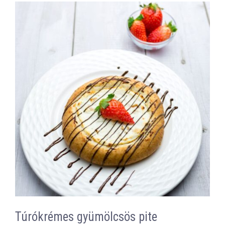
Túrókrémes gyümölcsös pite