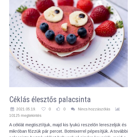
Céklás élesztős palacsinta
2021.05.19.
0
0
Nincs hozzászólás
10125 megtekintés
A céklát megtisztítjuk, majd kis lyukú reszelőn lereszeljük és
mikróban főzzük pár percet. Botmixerrel pépesítjük. A további