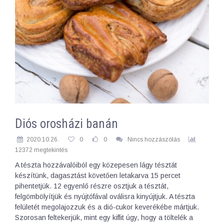
Diós orosházi banán
2020.10.26.
0
0
Nincs hozzászólás
12372 megtekintés
A tészta hozzávalóiból egy közepesen lágy tésztát
készítünk, dagasztást követően letakarva 15 percet
pihentetjük. 12 egyenlő részre osztjuk a tésztát,
felgömbölyítjük és nyújtófával oválisra kinyújtjuk. A tészta
felületét megolajozzuk és a dió-cukor keverékébe mártjuk.
Szorosan feltekerjük, mint egy kiflit úgy, hogy a töltelék a