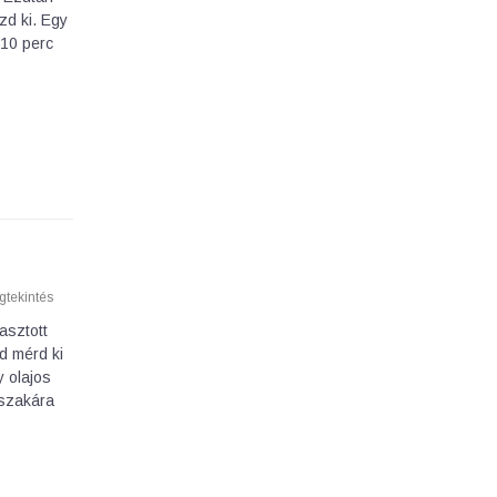
d ki. Egy
-10 perc
tekintés
asztott
d mérd ki
y olajos
jszakára