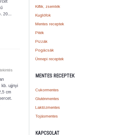
rcet
Kiflik, zsemlék
jű
b. 20…
Kuglófok
Mentes receptek
Piték
Pizzák
Pogácsák
Ünnepi receptek
ekintés
MENTES RECEPTEK
an
kb. ujjnyi
Cukormentes
2,5 cm
percet.
Gluténmentes
…
Laktózmentes
Tojásmentes
KAPCSOLAT