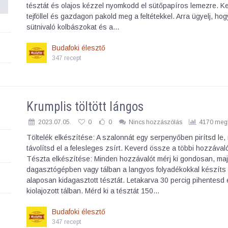
tésztát és olajos kézzel nyomkodd el sütőpapíros lemezre. 
tejföllel és gazdagon pakold meg a feltétekkel. Arra ügyelj, hog
sütnivaló kolbászokat és a…
Budafoki élesztő
347 recept
Krumplis töltött lángos
2023.07.05.
0
0
Nincs hozzászólás
4170 megt
Töltelék elkészítése: A szalonnát egy serpenyőben pirítsd le,
távolítsd el a felesleges zsírt. Keverd össze a többi hozzával
Tészta elkészítése: Minden hozzávalót mérj ki gondosan, ma
dagasztógépben vagy tálban a langyos folyadékokkal készíts
alaposan kidagasztott tésztát. Letakarva 30 percig pihentesd
kiolajozott tálban. Mérd ki a tésztát 150…
Budafoki élesztő
347 recept