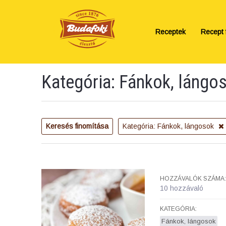
Receptek
Recept f
Kategória: Fánkok, lángo
Keresés finomítása
Kategória: Fánkok, lángosok
HOZZÁVALÓK SZÁMA:
10 hozzávaló
KATEGÓRIA:
Fánkok, lángosok