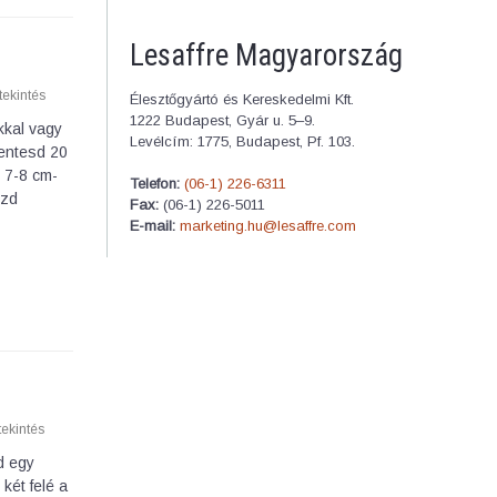
Lesaffre Magyarország
ekintés
Élesztőgyártó és Kereskedelmi Kft.
1222 Budapest, Gyár u. 5–9.
kkal vagy
Levélcím: 1775, Budapest, Pf. 103.
hentesd 20
. 7-8 cm-
Telefon:
(06-1) 226-6311
ezd
Fax:
(06-1) 226-5011
E-mail:
marketing.hu@lesaffre.com
ekintés
d egy
két felé a