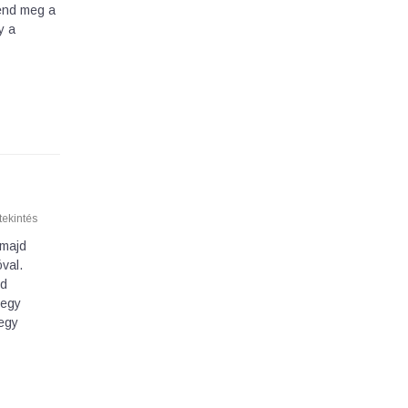
Kend meg a
y a
ekintés
 majd
óval.
jd
 egy
 egy