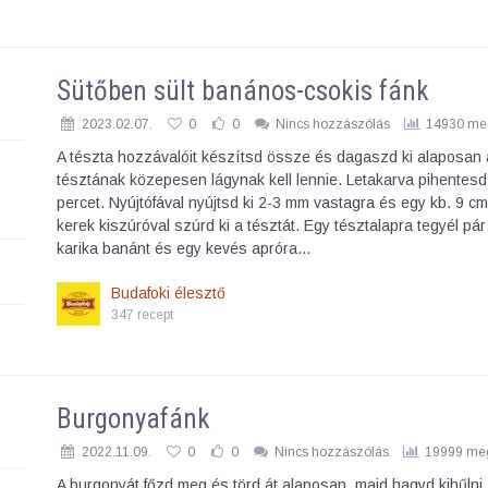
Sütőben sült banános-csokis fánk
2023.02.07.
0
0
Nincs hozzászólás
14930 meg
A tészta hozzávalóit készítsd össze és dagaszd ki alaposan a
tésztának közepesen lágynak kell lennie. Letakarva pihentesd
percet. Nyújtófával nyújtsd ki 2-3 mm vastagra és egy kb. 9 c
kerek kiszúróval szúrd ki a tésztát. Egy tésztalapra tegyél pá
karika banánt és egy kevés apróra…
Budafoki élesztő
347 recept
Burgonyafánk
2022.11.09.
0
0
Nincs hozzászólás
19999 meg
A burgonyát főzd meg és törd át alaposan, majd hagyd kihűlni