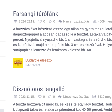
Farsangi túrófánk
2024.02.12.
0
0
Nincs hozzászólás
4009 megt
A hozzávalókat készítsd össze egy tálba és gyors mozdulato
dagasztógéppel alaposan dagaszd ki a tésztát. Letakarva pi
percet. Nyújtófával nyújtsd ki kb. 1 cm vastagra és szúrd ki kb
es kiszúróval, majd a közepét is kb. 3 cm-es kiszúróval. Hely
sütőpapíros lemezre és letakarva keleszd kb. 60…
Budafoki élesztő
347 recept
Disznótoros langalló
2023.11.15.
0
0
Nincs hozzászólás
8412 megt
A tészta hozzávalóit mérd ki, és készíts egy lágy tésztát. Ted
kiolajozott tálba és letakarva pihentesd kb. 40-50 percet. Vedd 