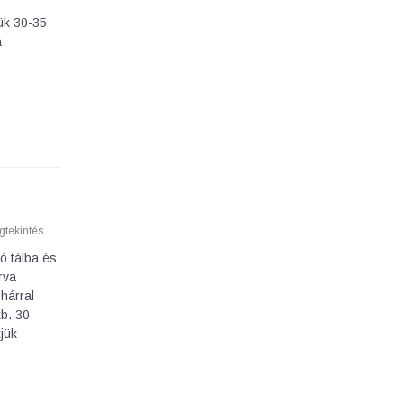
s
ük 30-35
a
tekintés
ó tálba és
rva
ohárral
kb. 30
tjük