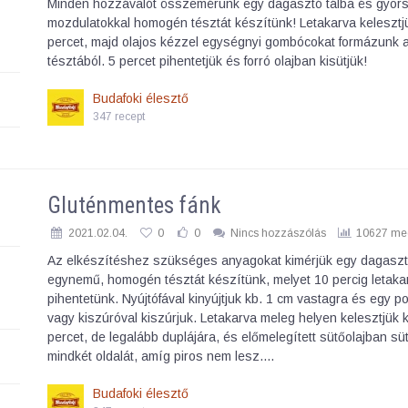
Minden hozzávalót összemérünk egy dagasztó tálba és gyor
mozdulatokkal homogén tésztát készítünk! Letakarva kelesztj
percet, majd olajos kézzel egységnyi gombócokat formázunk 
tésztából. 5 percet pihentetjük és forró olajban kisütjük!
Budafoki élesztő
347 recept
Gluténmentes fánk
2021.02.04.
0
0
Nincs hozzászólás
10627 meg
Az elkészítéshez szükséges anyagokat kimérjük egy dagaszt
egynemű, homogén tésztát készítünk, melyet 10 percig letaka
pihentetünk. Nyújtófával kinyújtjuk kb. 1 cm vastagra és egy p
vagy kiszúróval kiszúrjuk. Letakarva meleg helyen kelesztjük 
percet, de legalább duplájára, és előmelegített sütőolajban sü
mindkét oldalát, amíg piros nem lesz.…
Budafoki élesztő