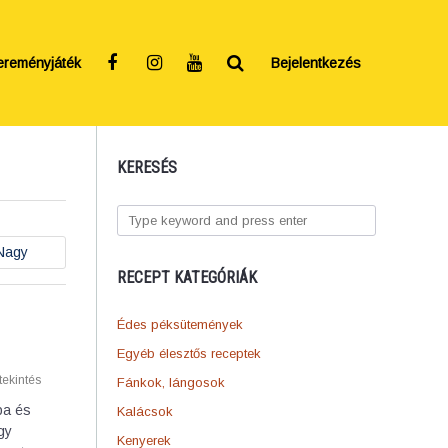
ereményjáték
Bejelentkezés
KERESÉS
Nagy
RECEPT KATEGÓRIÁK
Édes péksütemények
Egyéb élesztős receptek
ekintés
Fánkok, lángosok
ba és
Kalácsok
gy
Kenyerek