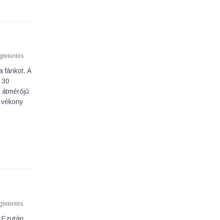
tekintés
 fánkot. A
 30
m átmérőjű
r vékony
tekintés
. Ezután