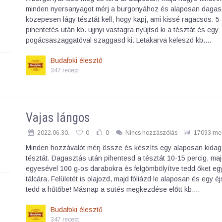
minden nyersanyagot mérj a burgonyához és alaposan dagasz
közepesen lágy tésztát kell, hogy kapj, ami kissé ragacsos. 5
pihentetés után kb. ujjnyi vastagra nyújtsd ki a tésztát és egy
pogácsaszaggatóval szaggasd ki. Letakarva keleszd kb.…
Budafoki élesztő
347 recept
Vajas lángos
2022.06.30.
0
0
Nincs hozzászólás
17093 meg
Minden hozzávalót mérj össze és készíts egy alaposan kidag
tésztát. Dagasztás után pihentesd a tésztát 10-15 percig, maj
egyesével 100 g-os darabokra és felgömbölyítve tedd őket eg
tálcára. Felületét is olajozd, majd fóliázd le alaposan és egy é
tedd a hűtőbe! Másnap a sütés megkezdése előtt kb.…
Budafoki élesztő
347 recept