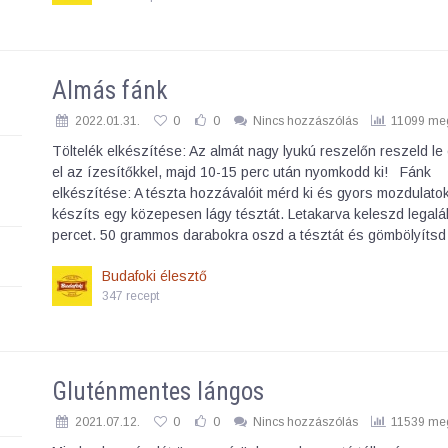
Almás fánk
2022.01.31.
0
0
Nincs hozzászólás
11099 meg
Töltelék elkészítése: Az almát nagy lyukú reszelőn reszeld le
el az ízesítőkkel, majd 10-15 perc után nyomkodd ki! Fánk
elkészítése: A tészta hozzávalóit mérd ki és gyors mozdulato
készíts egy közepesen lágy tésztát. Letakarva keleszd legal
percet. 50 grammos darabokra oszd a tésztát és gömbölyítsd 
Budafoki élesztő
347 recept
Gluténmentes lángos
2021.07.12.
0
0
Nincs hozzászólás
11539 meg