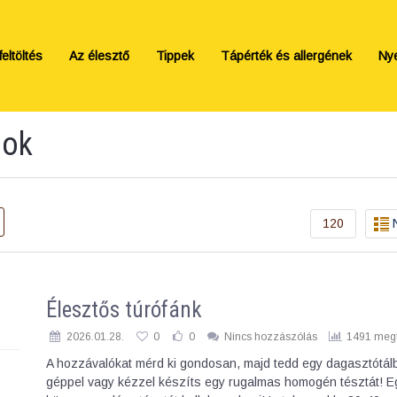
eltöltés
Az élesztő
Tippek
Tápérték és allergének
Ny
sok
120
Élesztős túrófánk
2026.01.28.
0
0
Nincs hozzászólás
1491 megt
A hozzávalókat mérd ki gondosan, majd tedd egy dagasztótál
géppel vagy kézzel készíts egy rugalmas homogén tésztát! E