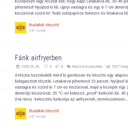
közepesen lágy tésztát kell, hogy kapj! Letakarva kb. 30-40 pe
pihentesd! Nyújtsd ki kb. ujjnyi vastagra és egy 6-7 cm átmérő
kiszúróval szúrd ki! Tedd sütőpapíros lemezre és letakarva k
Budafoki élesztő
347 recept
Fánk airfryerben
2025.01.28.
0
0
Nincs hozzászólás
7627 megt
A tészta hozzávalóit mérd ki gondosan és készíts egy alapos
kidagasztott tésztát. Letakarva pihentesd 15 percet. Nyújtsd ki 
vastagra és szúrd ki 7 cm-es kiszúróval, majd a közepét egy 
átmérőjű kiszúróval. 35 °C-on keleszd „proof” funkción kb. 45 
(Ha nincs kelesztés funkciója az airfryernek, természetesen
Budafoki élesztő
347 recept