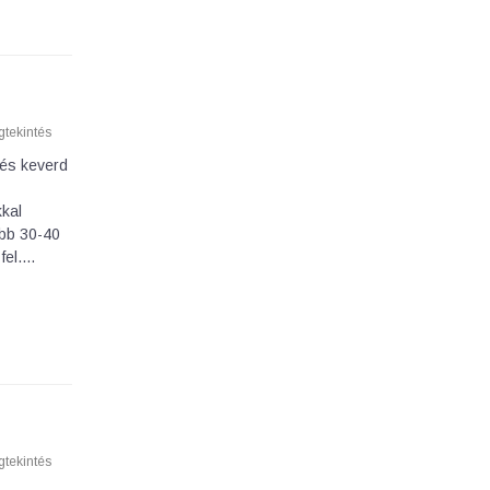
tekintés
 és keverd
kkal
ább 30-40
fel.…
tekintés